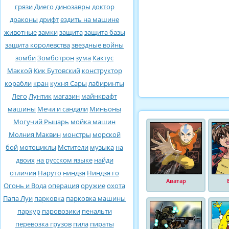
грязи
Диего
динозавры
доктор
драконы
дрифт
ездить на машине
животные
замки
защита
защита базы
защита королевства
звездные войны
зомби
Зомботрон
зума
Кактус
Маккой
Кик Бутовский
конструктор
корабли
кран
кухня Сары
лабиринты
Лего
Лунтик
магазин
майнкрафт
машины
Мечи и сандали
Миньоны
Могучий Рыцарь
мойка машин
Молния Маквин
монстры
морской
бой
мотоциклы
Мстители
музыка
на
двоих
на русском языке
найди
отличия
Наруто
ниндзя
Ниндзя го
Аватар
Огонь и Вода
операция
оружие
охота
Папа Луи
парковка
парковка машины
паркур
паровозики
пенальти
перевозка грузов
пила
пираты