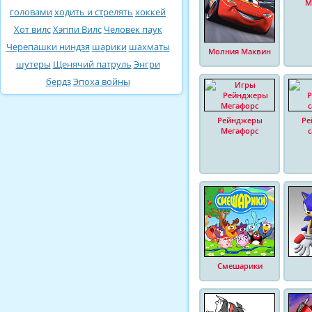
М
головами
ходить и стрелять
хоккей
Хот вилс
Хэппи Вилс
Человек паук
Черепашки ниндзя
шарики
шахматы
Молния Маквин
шутеры
Щенячий патруль
Энгри
бердз
Эпоха войны
Рейнджеры
Ре
Мегафорс
Смешарики