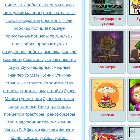
пистолеты
побег из тюрьмы
повар
пожарные машины
познавательные
Герои ударного
Г
поиск предметов
покемоны
Поли
отряда
робокар
полиция
поцелуи
прикольные
прицепы
пришельцы
про любовь
простые
пушки
разрушения
роботы
рыбалка
рыцари
самолеты
Симпсоны
скорая помощь
Скуби Ду
Смешарики
смешные
Зомботрон
Как
снайпер
солдаты
Соник
Стикмен
страшные
стрелять
строительство
строить
строить дома
стройка
Супер
Марио
супергерои
Супермен
такси
танки
танчики
Тачки
трактора с
прицепом
тракторы
Трансформеры
Масяня
Маша
три в ряд
тюнинг
тюнинг машин
Улитка Боб
ферма
Фиксики
Финес и
Ферб
форсаж
футбол
футбол