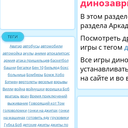
динозавр
В этом раздел
раздела Арка
Посмотреть д
ТЕГИ
игры с тегом
Аватар
автобусы
автомобили
автомойка
акулы
аниме
апокалипсис
Все игры дино
армия
атака пришельцев
баскетбол
устанавливать
башни
бегалки
Бен 10
бильярд
бокс
больница
Бомберы
Бомж Хобо
на сайте и во
Бэтмен
вертолеты
веселые
взрывы
Вилли
война
войнушки
воришка Боб
вратарь
врач
Время приключений
выживание
Говорящий кот Том
головоломки
гонки на джипах
гонки
на машинах
готовить еду
грузовики
Губка Боб
детские
джипы
джипы по