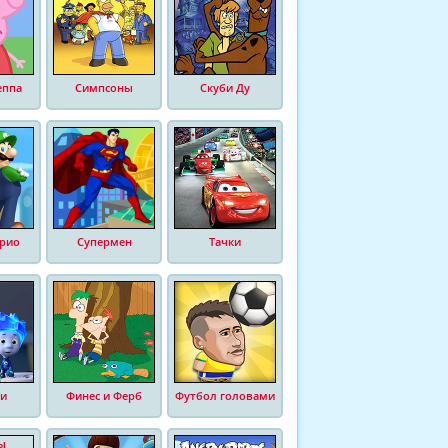
еппа
Симпсоны
Скуби Ду
рио
Супермен
Тачки
и
Финес и Ферб
Футбол головами