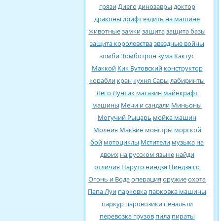
грязи
Диего
динозавры
доктор
драконы
дрифт
ездить на машине
животные
замки
защита
защита базы
защита королевства
звездные войны
зомби
Зомботрон
зума
Кактус
Маккой
Кик Бутовский
конструктор
корабли
кран
кухня Сары
лабиринты
Лего
Лунтик
магазин
майнкрафт
машины
Мечи и сандали
Миньоны
Могучий Рыцарь
мойка машин
Молния Маквин
монстры
морской
бой
мотоциклы
Мстители
музыка
на
двоих
на русском языке
найди
отличия
Наруто
ниндзя
Ниндзя го
Огонь и Вода
операция
оружие
охота
Папа Луи
парковка
парковка машины
паркур
паровозики
пенальти
перевозка грузов
пила
пираты