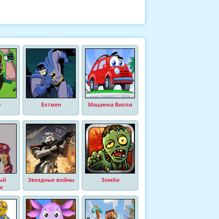
0
Бэтмен
Машинка Вилли
ый
Звездные войны
Зомби
к