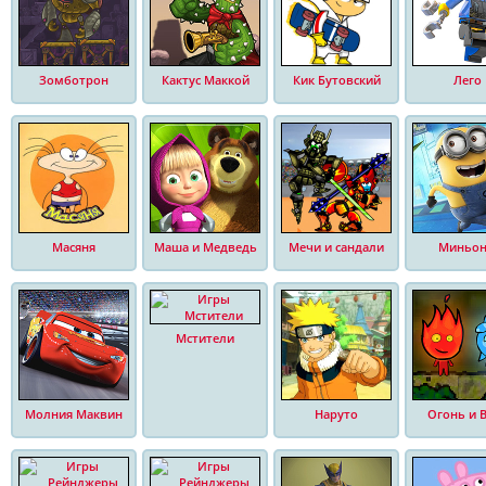
Зомботрон
Кактус Маккой
Кик Бутовский
Лего
Масяня
Маша и Медведь
Мечи и сандали
Миньо
Мстители
Молния Маквин
Наруто
Огонь и 