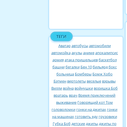
ТЕГИ
Аватар
автобусы
автомобили
автомойка
акулы
аниме
апокалипсис
армия
атака пришельцев
баскетбол
башни
бегалки
Бен 10
бильярд
бокс
больница
Бомберы
Бомж Хобо
Бэтмен
вертолеты
веселые
взрывы
Вилли
война
войнушки
воришка Боб
вратарь
врач
Время приключений
выживание
Говорящий кот Том
головоломки
гонки на джипах
гонки
на машинах
готовить еду
грузовики
Губка Боб
детские
джипы
джипы по