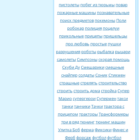
пистолеты
побег из тюрьмы
повар
пожарные машины
познавательные
поиск предметов
покемоны
Поли
робокар
полиция
поцелуи
прикольные
прицепы
пришельцы
про любовь
простые
пушки
разрушения
роботы
рыбалка
рыцари
самолеты
Симпсоны
скорая помощь
Скуби Ду
Смешарики
смешные
снайпер
солдаты
Соник
Стикмен
страшные
стрелять
строительство
строить
строить дома
стройка
Супер
Марио
супергерои
Супермен
такси
танки
танчики
Тачки
трактора с
прицепом
тракторы
Трансформеры
три в ряд
тюнинг
тюнинг машин
Улитка Боб
ферма
Фиксики
Финес и
Ферб
форсаж
футбол
футбол