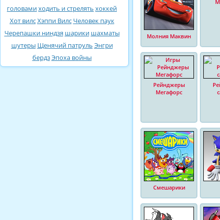
М
головами
ходить и стрелять
хоккей
Хот вилс
Хэппи Вилс
Человек паук
Черепашки ниндзя
шарики
шахматы
Молния Маквин
шутеры
Щенячий патруль
Энгри
бердз
Эпоха войны
Рейнджеры
Ре
Мегафорс
Смешарики