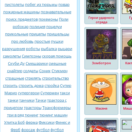
пистолеты
побег из тюрьмы
повар
пожарные машины
познавательные
Герои ударного
Г
поиск предметов
покемоны
Поли
отряда
робокар
полиция
поцелуи
прикольные
прицепы
пришельцы
про любовь
простые
пушки
разрушения
роботы
рыбалка
рыцари
самолеты
Симпсоны
скорая помощь
Скуби Ду
Смешарики
смешные
Зомботрон
Как
снайпер
солдаты
Соник
Стикмен
страшные
стрелять
строительство
строить
строить дома
стройка
Супер
Марио
супергерои
Супермен
такси
танки
танчики
Тачки
трактора с
прицепом
тракторы
Трансформеры
Масяня
Маша
три в ряд
тюнинг
тюнинг машин
Улитка Боб
ферма
Фиксики
Финес и
Ферб
форсаж
футбол
футбол