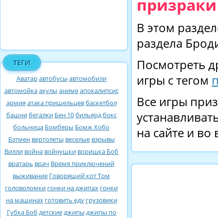
призраки
В этом раздел
раздела Броди
Посмотреть д
ТЕГИ
игры с тегом
Аватар
автобусы
автомобили
автомойка
акулы
аниме
апокалипсис
Все игры приз
армия
атака пришельцев
баскетбол
устанавливать
башни
бегалки
Бен 10
бильярд
бокс
больница
Бомберы
Бомж Хобо
на сайте и во
Бэтмен
вертолеты
веселые
взрывы
Вилли
война
войнушки
воришка Боб
вратарь
врач
Время приключений
выживание
Говорящий кот Том
головоломки
гонки на джипах
гонки
на машинах
готовить еду
грузовики
Губка Боб
детские
джипы
джипы по