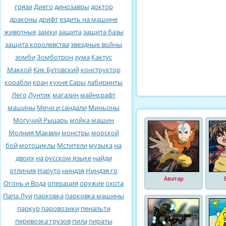
грязи
Диего
динозавры
доктор
драконы
дрифт
ездить на машине
животные
замки
защита
защита базы
защита королевства
звездные войны
зомби
Зомботрон
зума
Кактус
Маккой
Кик Бутовский
конструктор
корабли
кран
кухня Сары
лабиринты
Лего
Лунтик
магазин
майнкрафт
машины
Мечи и сандали
Миньоны
Могучий Рыцарь
мойка машин
Молния Маквин
монстры
морской
бой
мотоциклы
Мстители
музыка
на
двоих
на русском языке
найди
отличия
Наруто
ниндзя
Ниндзя го
Аватар
Огонь и Вода
операция
оружие
охота
Папа Луи
парковка
парковка машины
паркур
паровозики
пенальти
перевозка грузов
пила
пираты