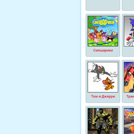
Смешарики
Том и Джерри
Тра