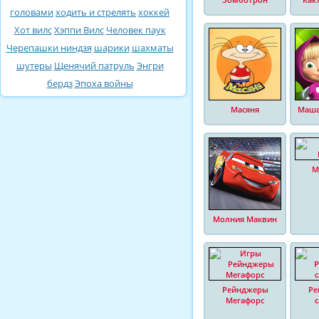
головами
ходить и стрелять
хоккей
Хот вилс
Хэппи Вилс
Человек паук
Черепашки ниндзя
шарики
шахматы
шутеры
Щенячий патруль
Энгри
бердз
Эпоха войны
Масяня
Маша
М
Молния Маквин
Рейнджеры
Ре
Мегафорс