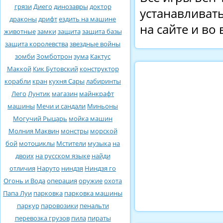
грязи
Диего
динозавры
доктор
устанавливать
драконы
дрифт
ездить на машине
на сайте и во
животные
замки
защита
защита базы
защита королевства
звездные войны
зомби
Зомботрон
зума
Кактус
Маккой
Кик Бутовский
конструктор
корабли
кран
кухня Сары
лабиринты
Лего
Лунтик
магазин
майнкрафт
машины
Мечи и сандали
Миньоны
Могучий Рыцарь
мойка машин
Молния Маквин
монстры
морской
бой
мотоциклы
Мстители
музыка
на
двоих
на русском языке
найди
отличия
Наруто
ниндзя
Ниндзя го
Огонь и Вода
операция
оружие
охота
Папа Луи
парковка
парковка машины
паркур
паровозики
пенальти
перевозка грузов
пила
пираты