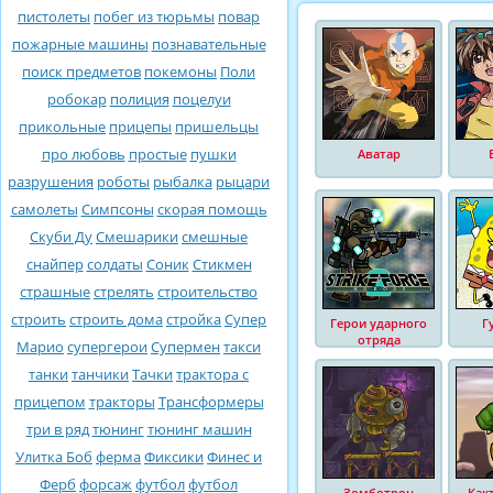
пистолеты
побег из тюрьмы
повар
пожарные машины
познавательные
поиск предметов
покемоны
Поли
робокар
полиция
поцелуи
прикольные
прицепы
пришельцы
про любовь
простые
пушки
Аватар
разрушения
роботы
рыбалка
рыцари
самолеты
Симпсоны
скорая помощь
Скуби Ду
Смешарики
смешные
снайпер
солдаты
Соник
Стикмен
страшные
стрелять
строительство
строить
строить дома
стройка
Супер
Герои ударного
Г
отряда
Марио
супергерои
Супермен
такси
танки
танчики
Тачки
трактора с
прицепом
тракторы
Трансформеры
три в ряд
тюнинг
тюнинг машин
Улитка Боб
ферма
Фиксики
Финес и
Ферб
форсаж
футбол
футбол
Зомботрон
Как