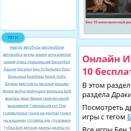
Бен 10 инопланетный ро
ТЕГИ
Аватар
автобусы
автомобили
автомойка
акулы
аниме
апокалипсис
Онлайн Иг
армия
атака пришельцев
баскетбол
10 беспла
башни
бегалки
Бен 10
бильярд
бокс
больница
Бомберы
Бомж Хобо
В этом раздел
Бэтмен
вертолеты
веселые
взрывы
Вилли
война
войнушки
воришка Боб
раздела Драки
вратарь
врач
Время приключений
Посмотреть д
выживание
Говорящий кот Том
головоломки
гонки на джипах
гонки
игры с тегом
Б
на машинах
готовить еду
грузовики
Губка Боб
детские
джипы
джипы по
Все игры Бен 