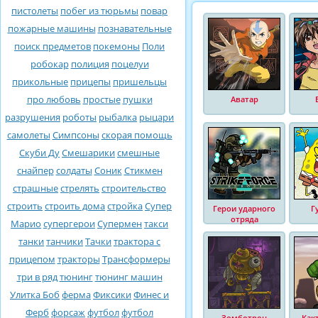
пистолеты
побег из тюрьмы
повар
пожарные машины
познавательные
поиск предметов
покемоны
Поли
робокар
полиция
поцелуи
прикольные
прицепы
пришельцы
про любовь
простые
пушки
Аватар
разрушения
роботы
рыбалка
рыцари
самолеты
Симпсоны
скорая помощь
Скуби Ду
Смешарики
смешные
снайпер
солдаты
Соник
Стикмен
страшные
стрелять
строительство
строить
строить дома
стройка
Супер
Герои ударного
Г
отряда
Марио
супергерои
Супермен
такси
танки
танчики
Тачки
трактора с
прицепом
тракторы
Трансформеры
три в ряд
тюнинг
тюнинг машин
Улитка Боб
ферма
Фиксики
Финес и
Ферб
форсаж
футбол
футбол
Зомботрон
Как