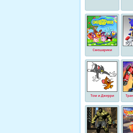
Смешарики
Том и Джерри
Тра