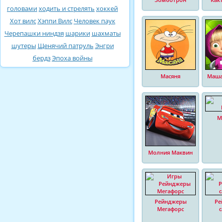
головами
ходить и стрелять
хоккей
Хот вилс
Хэппи Вилс
Человек паук
Черепашки ниндзя
шарики
шахматы
шутеры
Щенячий патруль
Энгри
бердз
Эпоха войны
Масяня
Маша
М
Молния Маквин
Рейнджеры
Ре
Мегафорс