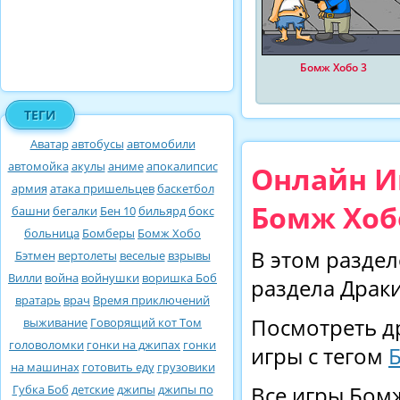
Бомж Хобо 3
ТЕГИ
Аватар
автобусы
автомобили
автомойка
акулы
аниме
апокалипсис
Онлайн Иг
армия
атака пришельцев
баскетбол
Бомж Хоб
башни
бегалки
Бен 10
бильярд
бокс
больница
Бомберы
Бомж Хобо
В этом раздел
Бэтмен
вертолеты
веселые
взрывы
Вилли
война
войнушки
воришка Боб
раздела Драки
вратарь
врач
Время приключений
Посмотреть д
выживание
Говорящий кот Том
головоломки
гонки на джипах
гонки
игры с тегом
на машинах
готовить еду
грузовики
Губка Боб
детские
джипы
джипы по
Все игры Бомж