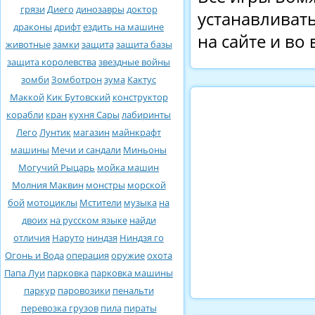
грязи
Диего
динозавры
доктор
устанавливать
драконы
дрифт
ездить на машине
на сайте и во
животные
замки
защита
защита базы
защита королевства
звездные войны
зомби
Зомботрон
зума
Кактус
Маккой
Кик Бутовский
конструктор
корабли
кран
кухня Сары
лабиринты
Лего
Лунтик
магазин
майнкрафт
машины
Мечи и сандали
Миньоны
Могучий Рыцарь
мойка машин
Молния Маквин
монстры
морской
бой
мотоциклы
Мстители
музыка
на
двоих
на русском языке
найди
отличия
Наруто
ниндзя
Ниндзя го
Огонь и Вода
операция
оружие
охота
Папа Луи
парковка
парковка машины
паркур
паровозики
пенальти
перевозка грузов
пила
пираты