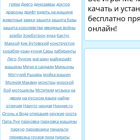
грязи
Диего
динозавры
доктор
качать и уста
драконы
дрифт
ездить на машине
бесплатно пря
животные
замки
защита
защита базы
онлайн!
защита королевства
звездные войны
зомби
Зомботрон
зума
Кактус
Маккой
Кик Бутовский
конструктор
корабли
кран
кухня Сары
лабиринты
Лего
Лунтик
магазин
майнкрафт
машины
Мечи и сандали
Миньоны
Могучий Рыцарь
мойка машин
Молния Маквин
монстры
морской
бой
мотоциклы
Мстители
музыка
на
двоих
на русском языке
найди
отличия
Наруто
ниндзя
Ниндзя го
Огонь и Вода
операция
оружие
охота
Папа Луи
парковка
парковка машины
паркур
паровозики
пенальти
перевозка грузов
пила
пираты