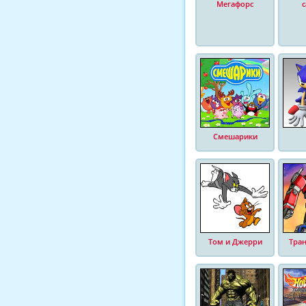
Мегафорс
Смешарики
Том и Джерри
Тра