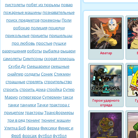
пистолеты
побег из тюрьмы
повар
пожарные машины
познавательные
поиск предметов
покемоны
Поли
робокар
полиция
поцелуи
прикольные
прицепы
пришельцы
про любовь
простые
пушки
разрушения
роботы
рыбалка
рыцари
Аватар
самолеты
Симпсоны
скорая помощь
Скуби Ду
Смешарики
смешные
снайпер
солдаты
Соник
Стикмен
страшные
стрелять
строительство
строить
строить дома
стройка
Супер
Марио
супергерои
Супермен
такси
Герои ударного
Г
танки
танчики
Тачки
трактора с
отряда
прицепом
тракторы
Трансформеры
три в ряд
тюнинг
тюнинг машин
Улитка Боб
ферма
Фиксики
Финес и
Ферб
форсаж
футбол
футбол