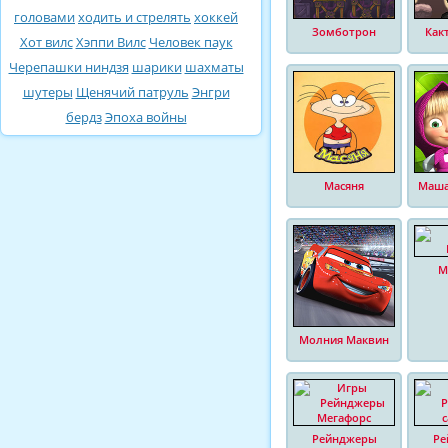
головами
ходить и стрелять
хоккей
Зомботрон
Как
Хот вилс
Хэппи Вилс
Человек паук
Черепашки ниндзя
шарики
шахматы
шутеры
Щенячий патруль
Энгри
бердз
Эпоха войны
Масяня
Маша
М
Молния Маквин
Рейнджеры
Ре