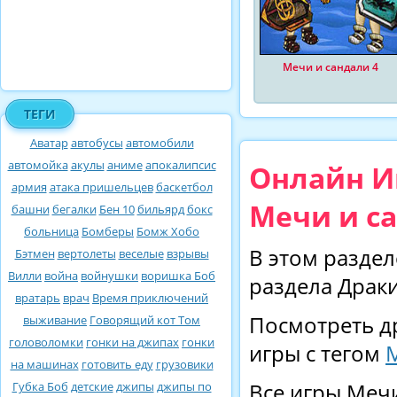
Мечи и сандали 4
ТЕГИ
Аватар
автобусы
автомобили
автомойка
акулы
аниме
апокалипсис
Онлайн Иг
армия
атака пришельцев
баскетбол
Мечи и с
башни
бегалки
Бен 10
бильярд
бокс
больница
Бомберы
Бомж Хобо
В этом раздел
Бэтмен
вертолеты
веселые
взрывы
Вилли
война
войнушки
воришка Боб
раздела Драки
вратарь
врач
Время приключений
Посмотреть д
выживание
Говорящий кот Том
головоломки
гонки на джипах
гонки
игры с тегом
на машинах
готовить еду
грузовики
Губка Боб
детские
джипы
джипы по
Все игры Мечи