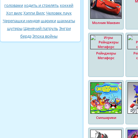
М
головами
ходить и стрелять
хоккей
Хот вилс
Хэппи Вилс
Человек паук
Черепашки ниндзя
шарики
шахматы
Молния Маквин
шутеры
Щенячий патруль
Энгри
бердз
Эпоха войны
Рейнджеры
Ре
Мегафорс
Смешарики