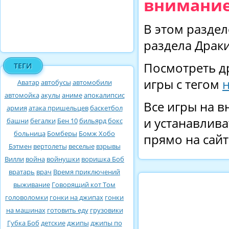
внимание
В этом раздел
раздела Драки
Посмотреть д
ТЕГИ
игры с тегом
Аватар
автобусы
автомобили
автомойка
акулы
аниме
апокалипсис
Все игры на в
армия
атака пришельцев
баскетбол
и устанавлива
башни
бегалки
Бен 10
бильярд
бокс
больница
Бомберы
Бомж Хобо
прямо на сайт
Бэтмен
вертолеты
веселые
взрывы
Вилли
война
войнушки
воришка Боб
вратарь
врач
Время приключений
выживание
Говорящий кот Том
головоломки
гонки на джипах
гонки
на машинах
готовить еду
грузовики
Губка Боб
детские
джипы
джипы по