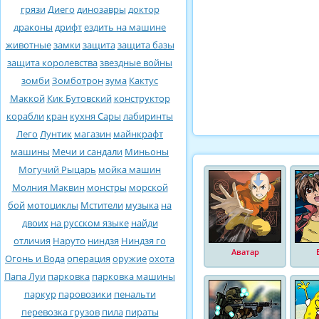
грязи
Диего
динозавры
доктор
драконы
дрифт
ездить на машине
животные
замки
защита
защита базы
защита королевства
звездные войны
зомби
Зомботрон
зума
Кактус
Маккой
Кик Бутовский
конструктор
корабли
кран
кухня Сары
лабиринты
Лего
Лунтик
магазин
майнкрафт
машины
Мечи и сандали
Миньоны
Могучий Рыцарь
мойка машин
Молния Маквин
монстры
морской
бой
мотоциклы
Мстители
музыка
на
двоих
на русском языке
найди
отличия
Наруто
ниндзя
Ниндзя го
Аватар
Огонь и Вода
операция
оружие
охота
Папа Луи
парковка
парковка машины
паркур
паровозики
пенальти
перевозка грузов
пила
пираты