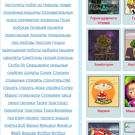
пистолеты
побег из тюрьмы
повар
пожарные машины
познавательные
Герои ударного
Г
поиск предметов
покемоны
Поли
отряда
робокар
полиция
поцелуи
прикольные
прицепы
пришельцы
про любовь
простые
пушки
разрушения
роботы
рыбалка
рыцари
самолеты
Симпсоны
скорая помощь
Скуби Ду
Смешарики
смешные
Зомботрон
Как
снайпер
солдаты
Соник
Стикмен
страшные
стрелять
строительство
строить
строить дома
стройка
Супер
Марио
супергерои
Супермен
такси
танки
танчики
Тачки
трактора с
прицепом
тракторы
Трансформеры
Масяня
Маша
три в ряд
тюнинг
тюнинг машин
Улитка Боб
ферма
Фиксики
Финес и
Ферб
форсаж
футбол
футбол