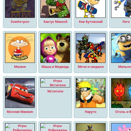
Зомботрон
Кактус Маккой
Кик Бутовский
Лего
Масяня
Маша и Медведь
Мечи и сандали
Миньо
Мстители
Молния Маквин
Наруто
Огонь и 