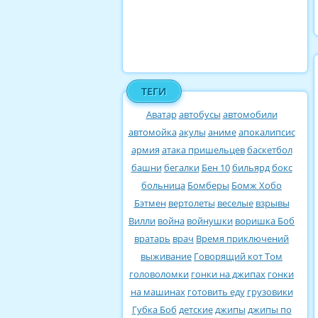
ТЕГИ
Аватар
автобусы
автомобили
автомойка
акулы
аниме
апокалипсис
армия
атака пришельцев
баскетбол
башни
бегалки
Бен 10
бильярд
бокс
больница
Бомберы
Бомж Хобо
Бэтмен
вертолеты
веселые
взрывы
Вилли
война
войнушки
воришка Боб
вратарь
врач
Время приключений
выживание
Говорящий кот Том
головоломки
гонки на джипах
гонки
на машинах
готовить еду
грузовики
Губка Боб
детские
джипы
джипы по