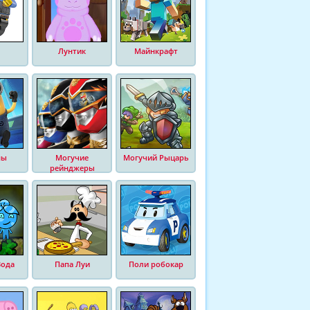
Лунтик
Майнкрафт
ны
Могучие
Могучий Рыцарь
рейнджеры
Вода
Папа Луи
Поли робокар