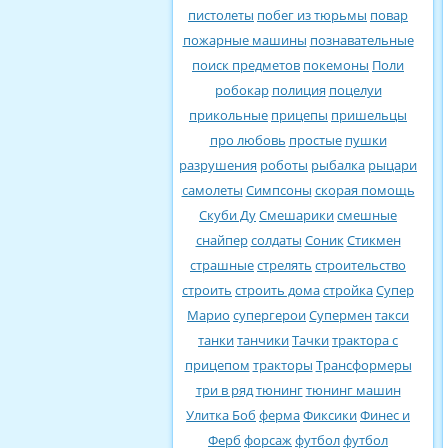
пистолеты
побег из тюрьмы
повар
пожарные машины
познавательные
поиск предметов
покемоны
Поли
робокар
полиция
поцелуи
прикольные
прицепы
пришельцы
про любовь
простые
пушки
разрушения
роботы
рыбалка
рыцари
самолеты
Симпсоны
скорая помощь
Скуби Ду
Смешарики
смешные
снайпер
солдаты
Соник
Стикмен
страшные
стрелять
строительство
строить
строить дома
стройка
Супер
Марио
супергерои
Супермен
такси
танки
танчики
Тачки
трактора с
прицепом
тракторы
Трансформеры
три в ряд
тюнинг
тюнинг машин
Улитка Боб
ферма
Фиксики
Финес и
Ферб
форсаж
футбол
футбол