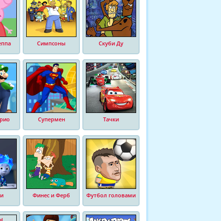
еппа
Симпсоны
Скуби Ду
рио
Супермен
Тачки
и
Финес и Ферб
Футбол головами