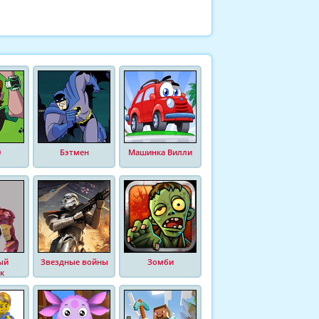
0
Бэтмен
Машинка Вилли
ый
Звездные войны
Зомби
к