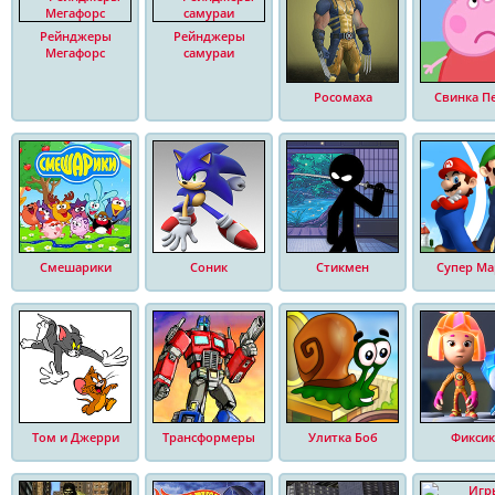
Рейнджеры
Рейнджеры
Мегафорс
самураи
Росомаха
Свинка П
Смешарики
Соник
Стикмен
Супер Ма
Том и Джерри
Трансформеры
Улитка Боб
Фиксик