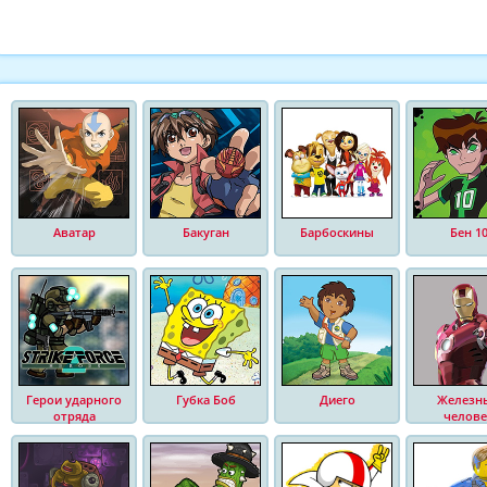
Аватар
Бакуган
Барбоскины
Бен 1
Герои ударного
Губка Боб
Диего
Железн
отряда
челове