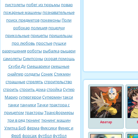
пистолеты
побег из тюрьмы
повар
пожарные машины
познавательные
поиск предметов
покемоны
Поли
робокар
полиция
поцелуи
прикольные
прицепы
пришельцы
про любовь
простые
пушки
разрушения
роботы
рыбалка
рыцари
самолеты
Симпсоны
скорая помощь
Скуби Ду
Смешарики
смешные
снайпер
солдаты
Соник
Стикмен
страшные
стрелять
строительство
строить
строить дома
стройка
Супер
Марио
супергерои
Супермен
такси
танки
танчики
Тачки
трактора с
прицепом
тракторы
Трансформеры
три в ряд
тюнинг
тюнинг машин
Аватар
Улитка Боб
ферма
Фиксики
Финес и
Ферб
форсаж
футбол
футбол