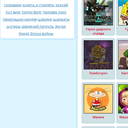
головами
ходить и стрелять
хоккей
Хот вилс
Хэппи Вилс
Человек паук
Черепашки ниндзя
шарики
шахматы
шутеры
Щенячий патруль
Энгри
Герои ударного
Г
бердз
Эпоха войны
отряда
Зомботрон
Как
Масяня
Маша