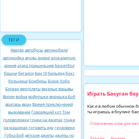
ТЕГИ
Аватар
автобусы
автомобили
автомойка
акулы
аниме
апокалипсис
армия
атака пришельцев
баскетбол
башни
бегалки
Бен 10
бильярд
бокс
больница
Бомберы
Бомж Хобо
Бэтмен
вертолеты
веселые
взрывы
Играть Бакуган бо
Вилли
война
войнушки
воришка Боб
вратарь
врач
Время приключений
Как и в любом обычном бо
ты играешь в боулинг бак
выживание
Говорящий кот Том
головоломки
гонки на джипах
гонки
Спортивные игры для ма
на машинах
готовить еду
грузовики
Губка Боб
детские
джипы
джипы по
Бакуган
боулинг