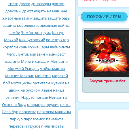
грязи
Диего
динозавры
доктор
драконы
дрифт
ездить на машине
ПОХОЖИЕ ИГРЫ
животные
замки
защита
защита базы
защита королевства
звездные войны
зомби
Зомботрон
зума
Кактус
Маккой
Кик Бутовский
конструктор
корабли
кран
кухня Сары
лабиринты
Лего
Лунтик
магазин
майнкрафт
машины
Мечи и сандали
Миньоны
Могучий Рыцарь
мойка машин
Молния Маквин
монстры
морской
Бакуган тренинг боя
бой
мотоциклы
Мстители
музыка
на
двоих
на русском языке
найди
отличия
Наруто
ниндзя
Ниндзя го
Огонь и Вода
операция
оружие
охота
Папа Луи
парковка
парковка машины
паркур
паровозики
пенальти
перевозка грузов
пила
пираты