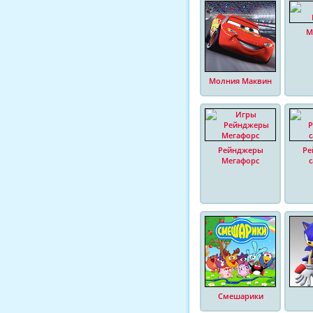
М
Молния Маквин
Рейнджеры
Ре
Мегафорс
Смешарики