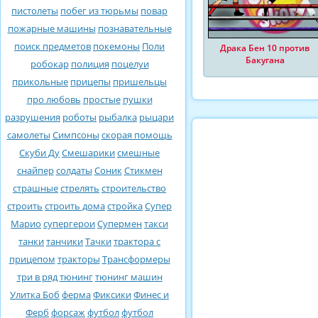
пистолеты
побег из тюрьмы
повар
пожарные машины
познавательные
поиск предметов
покемоны
Поли
Драка Бен 10 против
Бакугана
робокар
полиция
поцелуи
прикольные
прицепы
пришельцы
про любовь
простые
пушки
разрушения
роботы
рыбалка
рыцари
самолеты
Симпсоны
скорая помощь
Скуби Ду
Смешарики
смешные
снайпер
солдаты
Соник
Стикмен
страшные
стрелять
строительство
строить
строить дома
стройка
Супер
Марио
супергерои
Супермен
такси
танки
танчики
Тачки
трактора с
прицепом
тракторы
Трансформеры
три в ряд
тюнинг
тюнинг машин
Улитка Боб
ферма
Фиксики
Финес и
Ферб
форсаж
футбол
футбол