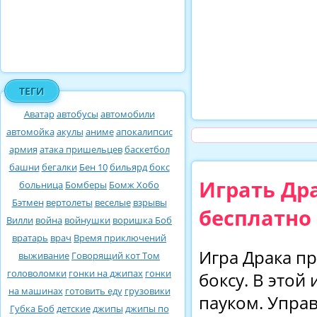
ТЕГИ
Аватар
автобусы
автомобили
автомойка
акулы
аниме
апокалипсис
армия
атака пришельцев
баскетбол
башни
бегалки
Бен 10
бильярд
бокс
Играть Др
больница
Бомберы
Бомж Хобо
Бэтмен
вертолеты
веселые
взрывы
бесплатно
Вилли
война
войнушки
воришка Боб
вратарь
врач
Время приключений
Игра Драка пр
выживание
Говорящий кот Том
головоломки
гонки на джипах
гонки
боксу. В этой
на машинах
готовить еду
грузовики
пауком. Упра
Губка Боб
детские
джипы
джипы по