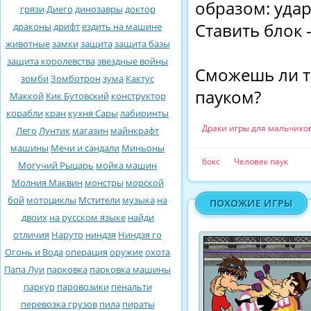
образом: удар
грязи
Диего
динозавры
доктор
Ставить блок 
драконы
дрифт
ездить на машине
животные
замки
защита
защита базы
защита королевства
звездные войны
Сможешь ли т
зомби
Зомботрон
зума
Кактус
пауком?
Маккой
Кик Бутовский
конструктор
корабли
кран
кухня Сары
лабиринты
Драки игры для мальчико
Лего
Лунтик
магазин
майнкрафт
машины
Мечи и сандали
Миньоны
бокс
Человек паук
Могучий Рыцарь
мойка машин
Молния Маквин
монстры
морской
бой
мотоциклы
Мстители
музыка
на
ПОХОЖИЕ ИГРЫ
двоих
на русском языке
найди
отличия
Наруто
ниндзя
Ниндзя го
Огонь и Вода
операция
оружие
охота
Папа Луи
парковка
парковка машины
паркур
паровозики
пенальти
перевозка грузов
пила
пираты