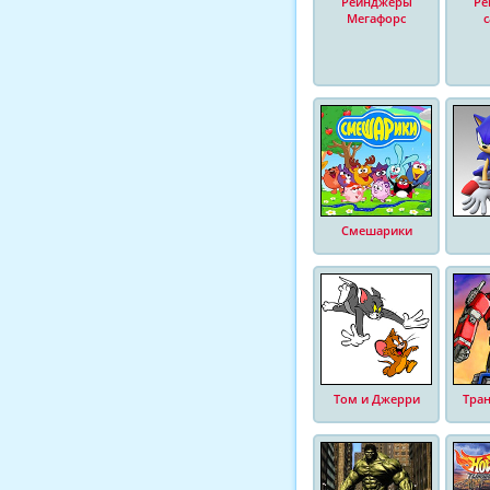
Рейнджеры
Ре
Мегафорс
Смешарики
Том и Джерри
Тра