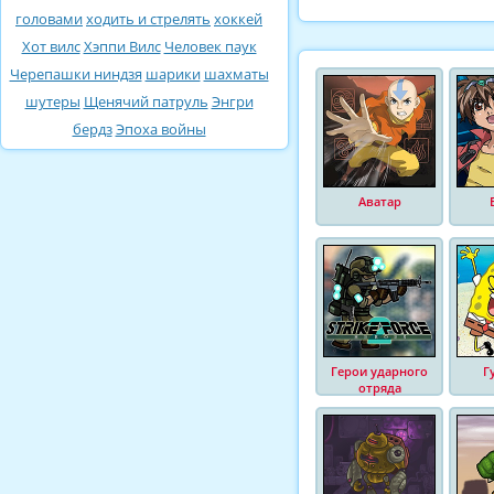
головами
ходить и стрелять
хоккей
Хот вилс
Хэппи Вилс
Человек паук
Черепашки ниндзя
шарики
шахматы
шутеры
Щенячий патруль
Энгри
бердз
Эпоха войны
Аватар
Герои ударного
Г
отряда