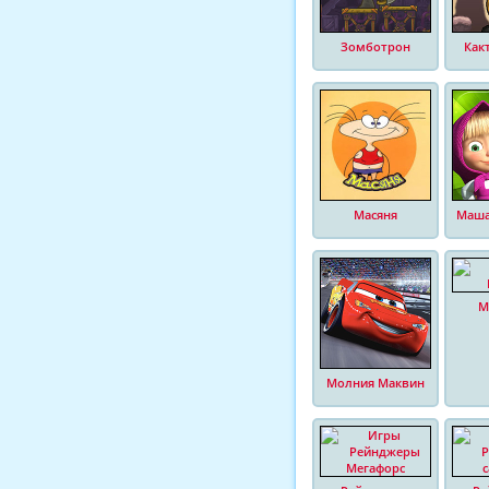
Зомботрон
Как
Масяня
Маша
М
Молния Маквин