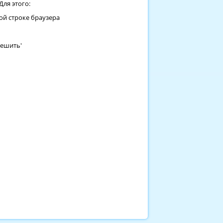
ля этого:
ой строке браузера
решить'