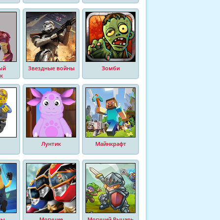
ый
Звездные войны
Зомби
к
Лунтик
Майнкрафт
ны
Могучие
Могучий Рыцарь