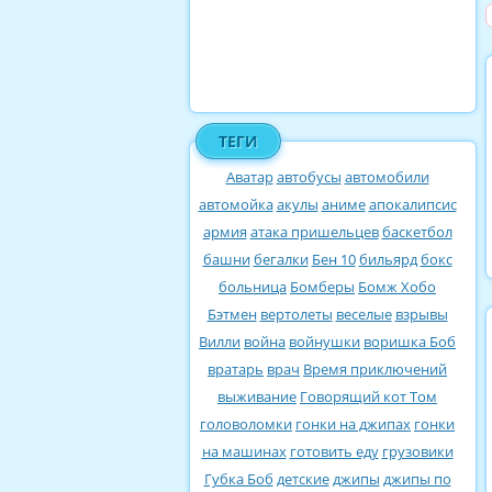
ТЕГИ
Аватар
автобусы
автомобили
автомойка
акулы
аниме
апокалипсис
армия
атака пришельцев
баскетбол
башни
бегалки
Бен 10
бильярд
бокс
больница
Бомберы
Бомж Хобо
Бэтмен
вертолеты
веселые
взрывы
Вилли
война
войнушки
воришка Боб
вратарь
врач
Время приключений
выживание
Говорящий кот Том
головоломки
гонки на джипах
гонки
на машинах
готовить еду
грузовики
Губка Боб
детские
джипы
джипы по