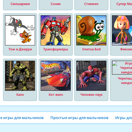
Смешарики
Соник
Стикмен
Супер Ма
Том и Джерри
Трансформеры
Улитка Боб
Фиксик
Черепа
ниндз
Халк
Хот вилс
Человек паук
ие игры для мальчиков
Простые игры для мальчиков
Игры дл