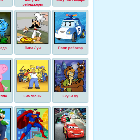
рейнджеры
Вода
Папа Луи
Поли робокар
еппа
Симпсоны
Скуби Ду