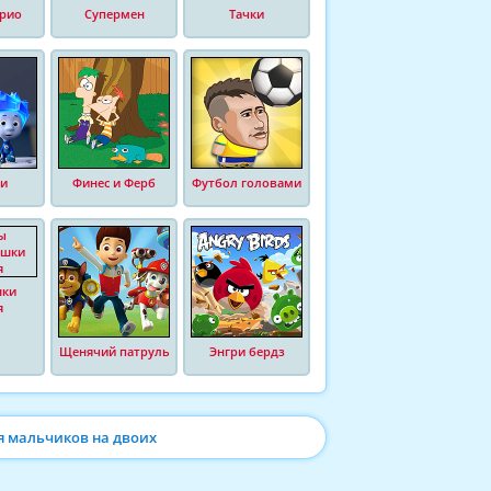
рио
Супермен
Тачки
и
Финес и Ферб
Футбол головами
шки
я
Щенячий патруль
Энгри бердз
я мальчиков на двоих