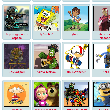
Герои ударного
Губка Боб
Диего
Железн
отряда
челове
Зомботрон
Кактус Маккой
Кик Бутовский
Лего
Масяня
Маша и Медведь
Мечи и сандали
Миньо