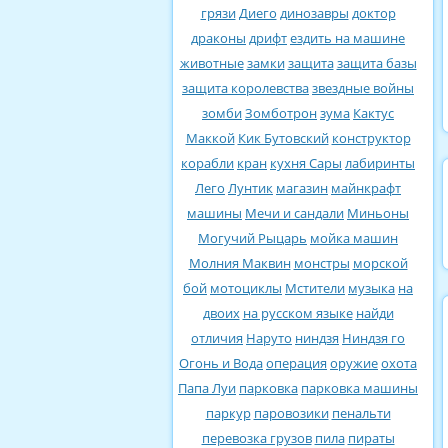
грязи
Диего
динозавры
доктор
драконы
дрифт
ездить на машине
животные
замки
защита
защита базы
защита королевства
звездные войны
зомби
Зомботрон
зума
Кактус
Маккой
Кик Бутовский
конструктор
корабли
кран
кухня Сары
лабиринты
Лего
Лунтик
магазин
майнкрафт
машины
Мечи и сандали
Миньоны
Могучий Рыцарь
мойка машин
Молния Маквин
монстры
морской
бой
мотоциклы
Мстители
музыка
на
двоих
на русском языке
найди
отличия
Наруто
ниндзя
Ниндзя го
Огонь и Вода
операция
оружие
охота
Папа Луи
парковка
парковка машины
паркур
паровозики
пенальти
перевозка грузов
пила
пираты