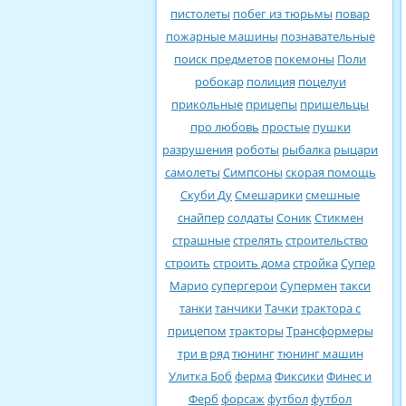
пистолеты
побег из тюрьмы
повар
пожарные машины
познавательные
поиск предметов
покемоны
Поли
робокар
полиция
поцелуи
прикольные
прицепы
пришельцы
про любовь
простые
пушки
разрушения
роботы
рыбалка
рыцари
самолеты
Симпсоны
скорая помощь
Скуби Ду
Смешарики
смешные
снайпер
солдаты
Соник
Стикмен
страшные
стрелять
строительство
строить
строить дома
стройка
Супер
Марио
супергерои
Супермен
такси
танки
танчики
Тачки
трактора с
прицепом
тракторы
Трансформеры
три в ряд
тюнинг
тюнинг машин
Улитка Боб
ферма
Фиксики
Финес и
Ферб
форсаж
футбол
футбол