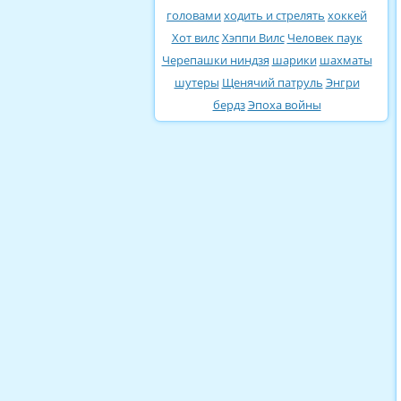
головами
ходить и стрелять
хоккей
Хот вилс
Хэппи Вилс
Человек паук
Черепашки ниндзя
шарики
шахматы
шутеры
Щенячий патруль
Энгри
бердз
Эпоха войны