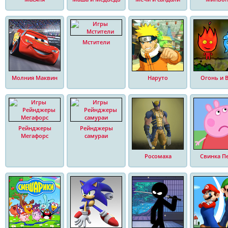
Мстители
Молния Маквин
Наруто
Огонь и 
Рейнджеры
Рейнджеры
Мегафорс
самураи
Росомаха
Свинка П