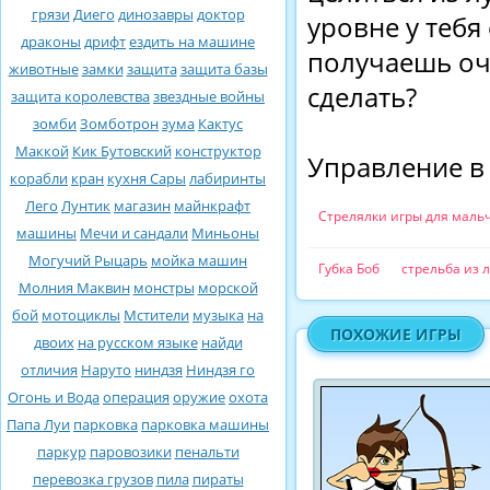
грязи
Диего
динозавры
доктор
уровне у тебя
драконы
дрифт
ездить на машине
получаешь оч
животные
замки
защита
защита базы
сделать?
защита королевства
звездные войны
зомби
Зомботрон
зума
Кактус
Маккой
Кик Бутовский
конструктор
Управление в
корабли
кран
кухня Сары
лабиринты
Лего
Лунтик
магазин
майнкрафт
Стрелялки игры для маль
машины
Мечи и сандали
Миньоны
Могучий Рыцарь
мойка машин
Губка Боб
стрельба из 
Молния Маквин
монстры
морской
бой
мотоциклы
Мстители
музыка
на
ПОХОЖИЕ ИГРЫ
двоих
на русском языке
найди
отличия
Наруто
ниндзя
Ниндзя го
Огонь и Вода
операция
оружие
охота
Папа Луи
парковка
парковка машины
паркур
паровозики
пенальти
перевозка грузов
пила
пираты