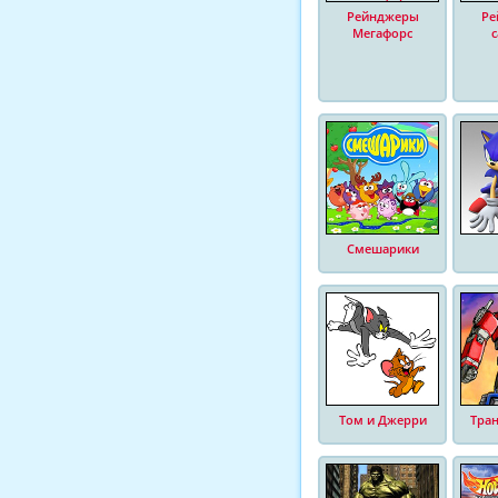
Рейнджеры
Ре
Мегафорс
Смешарики
Том и Джерри
Тра