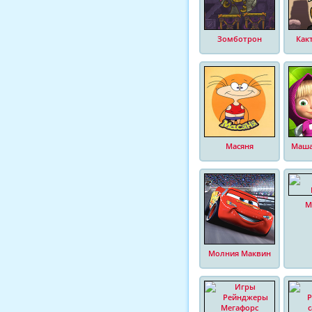
Зомботрон
Как
Масяня
Маша
М
Молния Маквин