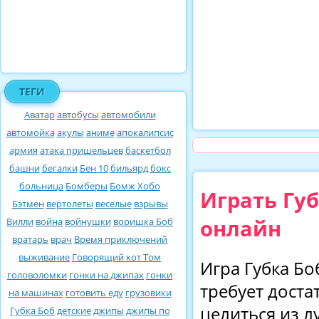
ТЕГИ
Аватар
автобусы
автомобили
автомойка
акулы
аниме
апокалипсис
армия
атака пришельцев
баскетбол
башни
бегалки
Бен 10
бильярд
бокс
больница
Бомберы
Бомж Хобо
Играть Губ
Бэтмен
вертолеты
веселые
взрывы
онлайн
Вилли
война
войнушки
воришка Боб
вратарь
врач
Время приключений
выживание
Говорящий кот Том
Игра Губка Бо
головоломки
гонки на джипах
гонки
требует доста
на машинах
готовить еду
грузовики
целиться из л
Губка Боб
детские
джипы
джипы по