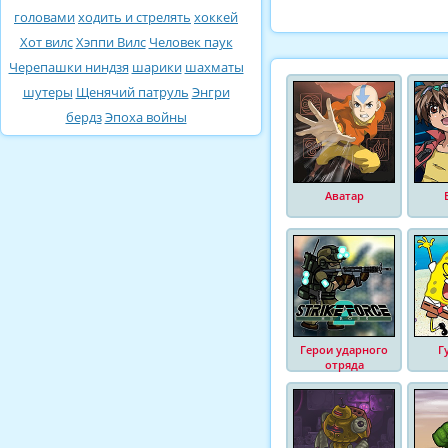
головами
ходить и стрелять
хоккей
Хот вилс
Хэппи Вилс
Человек паук
Черепашки ниндзя
шарики
шахматы
шутеры
Щенячий патруль
Энгри
бердз
Эпоха войны
Аватар
Герои ударного
Г
отряда