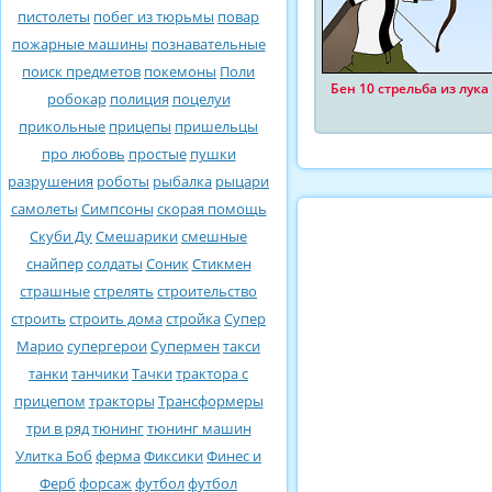
пистолеты
побег из тюрьмы
повар
пожарные машины
познавательные
поиск предметов
покемоны
Поли
Бен 10 стрельба из лука
робокар
полиция
поцелуи
прикольные
прицепы
пришельцы
про любовь
простые
пушки
разрушения
роботы
рыбалка
рыцари
самолеты
Симпсоны
скорая помощь
Скуби Ду
Смешарики
смешные
снайпер
солдаты
Соник
Стикмен
страшные
стрелять
строительство
строить
строить дома
стройка
Супер
Марио
супергерои
Супермен
такси
танки
танчики
Тачки
трактора с
прицепом
тракторы
Трансформеры
три в ряд
тюнинг
тюнинг машин
Улитка Боб
ферма
Фиксики
Финес и
Ферб
форсаж
футбол
футбол