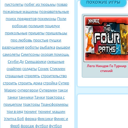
ПОХОЖИЕ ИГРЫ
пистолеты
побег из тюрьмы
повар
пожарные машины
познавательные
поиск предметов
покемоны
Поли
робокар
полиция
поцелуи
прикольные
прицепы
пришельцы
про любовь
простые
пушки
разрушения
роботы
рыбалка
рыцари
самолеты
Симпсоны
скорая помощь
Скуби Ду
Смешарики
смешные
Лего Ниндзя Го Турнир
снайпер
солдаты
Соник
Стикмен
стихий
страшные
стрелять
строительство
строить
строить дома
стройка
Супер
Марио
супергерои
Супермен
такси
танки
танчики
Тачки
трактора с
прицепом
тракторы
Трансформеры
три в ряд
тюнинг
тюнинг машин
Улитка Боб
ферма
Фиксики
Финес и
Ферб
форсаж
футбол
футбол