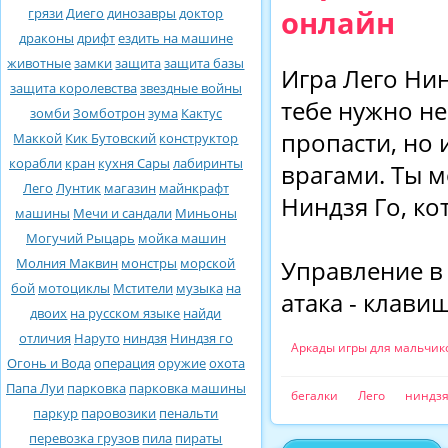
онлайн
грязи
Диего
динозавры
доктор
драконы
дрифт
ездить на машине
животные
замки
защита
защита базы
Игра Лего Нин
защита королевства
звездные войны
тебе нужно не
зомби
Зомботрон
зума
Кактус
пропасти, но 
Маккой
Кик Бутовский
конструктор
корабли
кран
кухня Сары
лабиринты
врагами. Ты 
Лего
Лунтик
магазин
майнкрафт
Ниндзя Го, ко
машины
Мечи и сандали
Миньоны
Могучий Рыцарь
мойка машин
Молния Маквин
монстры
морской
Управление в 
бой
мотоциклы
Мстители
музыка
на
атака - клави
двоих
на русском языке
найди
отличия
Наруто
ниндзя
Ниндзя го
Аркады игры для мальчик
Огонь и Вода
операция
оружие
охота
Папа Луи
парковка
парковка машины
бегалки
Лего
ниндз
паркур
паровозики
пенальти
перевозка грузов
пила
пираты