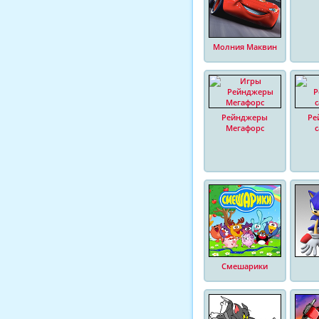
Молния Маквин
Рейнджеры
Ре
Мегафорс
Смешарики