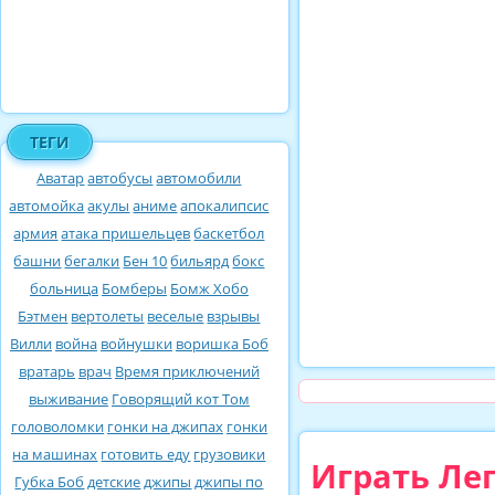
ТЕГИ
Аватар
автобусы
автомобили
автомойка
акулы
аниме
апокалипсис
армия
атака пришельцев
баскетбол
башни
бегалки
Бен 10
бильярд
бокс
больница
Бомберы
Бомж Хобо
Бэтмен
вертолеты
веселые
взрывы
Вилли
война
войнушки
воришка Боб
вратарь
врач
Время приключений
выживание
Говорящий кот Том
головоломки
гонки на джипах
гонки
на машинах
готовить еду
грузовики
Играть Лег
Губка Боб
детские
джипы
джипы по