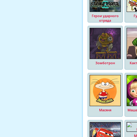
Герои ударного
Г
отряда
Зомботрон
Как
Масяня
Маша
М