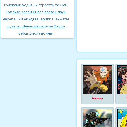
головами
ходить и стрелять
хоккей
Хот вилс
Хэппи Вилс
Человек паук
Черепашки ниндзя
шарики
шахматы
шутеры
Щенячий патруль
Энгри
бердз
Эпоха войны
Аватар