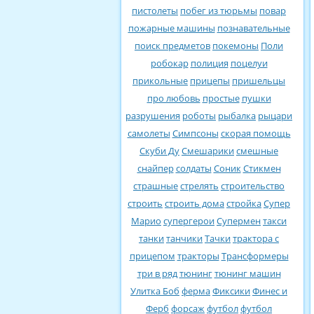
пистолеты
побег из тюрьмы
повар
пожарные машины
познавательные
поиск предметов
покемоны
Поли
робокар
полиция
поцелуи
прикольные
прицепы
пришельцы
про любовь
простые
пушки
разрушения
роботы
рыбалка
рыцари
самолеты
Симпсоны
скорая помощь
Скуби Ду
Смешарики
смешные
снайпер
солдаты
Соник
Стикмен
страшные
стрелять
строительство
строить
строить дома
стройка
Супер
Марио
супергерои
Супермен
такси
танки
танчики
Тачки
трактора с
прицепом
тракторы
Трансформеры
три в ряд
тюнинг
тюнинг машин
Улитка Боб
ферма
Фиксики
Финес и
Ферб
форсаж
футбол
футбол