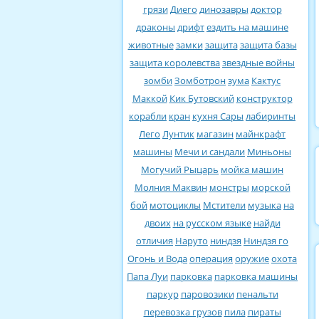
грязи
Диего
динозавры
доктор
драконы
дрифт
ездить на машине
животные
замки
защита
защита базы
защита королевства
звездные войны
зомби
Зомботрон
зума
Кактус
Маккой
Кик Бутовский
конструктор
корабли
кран
кухня Сары
лабиринты
Лего
Лунтик
магазин
майнкрафт
машины
Мечи и сандали
Миньоны
Могучий Рыцарь
мойка машин
Молния Маквин
монстры
морской
бой
мотоциклы
Мстители
музыка
на
двоих
на русском языке
найди
отличия
Наруто
ниндзя
Ниндзя го
Огонь и Вода
операция
оружие
охота
Папа Луи
парковка
парковка машины
паркур
паровозики
пенальти
перевозка грузов
пила
пираты