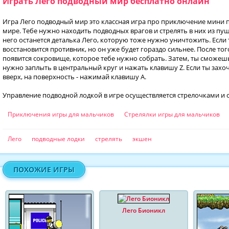
Играть Лего подводный мир бесплатно онлайн
Игра Лего подводный мир это классная игра про приключение мини 
мире. Тебе нужно находить подводных врагов и стрелять в них из пуш
него останется деталька Лего, которую тоже нужно уничтожить. Если 
восстановится противник, но он уже будет гораздо сильнее. После тог
появится сокровище, которое тебе нужно собрать. Затем, ты сможешь
нужно заплыть в центральный круг и нажать клавишу Z. Если ты захо
вверх, на поверхность - нажимай клавишу A.
Управление подводной лодкой в игре осуществляется стрелочками и 
Приключения игры для мальчиков
Стрелялки игры для мальчиков
Лего
подводные лодки
стрелять
экшен
ПОХОЖИЕ ИГРЫ
Лего Бионикл