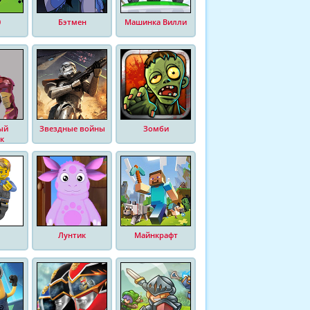
0
Бэтмен
Машинка Вилли
ый
Звездные войны
Зомби
к
Лунтик
Майнкрафт