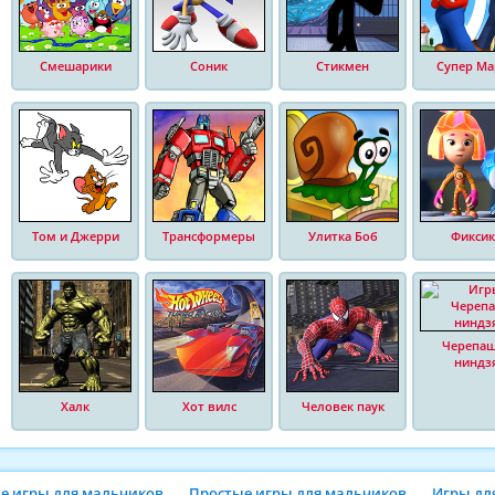
Смешарики
Соник
Стикмен
Супер Ма
Том и Джерри
Трансформеры
Улитка Боб
Фиксик
Черепа
ниндз
Халк
Хот вилс
Человек паук
ие игры для мальчиков
Простые игры для мальчиков
Игры дл