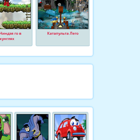
Ниндзя го в
Катапульта Лего
жунглях