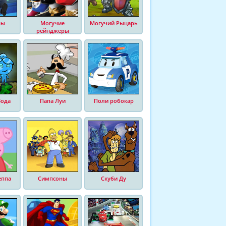
ны
Могучие
Могучий Рыцарь
рейнджеры
Вода
Папа Луи
Поли робокар
еппа
Симпсоны
Скуби Ду