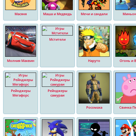
Масяня
Маша и Медведь
Мечи и сандали
Миньо
Мстители
Молния Маквин
Наруто
Огонь и 
Рейнджеры
Рейнджеры
Мегафорс
самураи
Росомаха
Свинка П