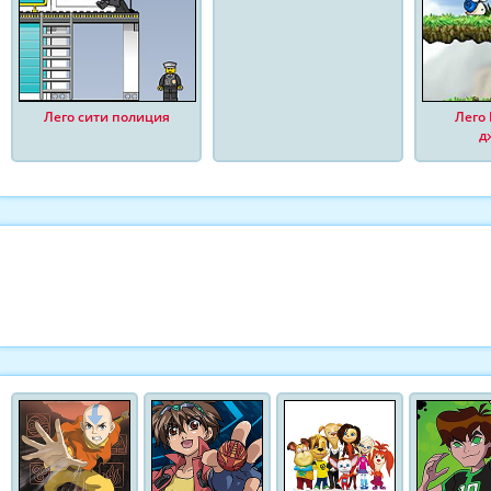
Лего сити полиция
Лего 
д