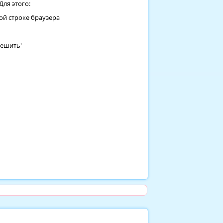
ля этого:
ой строке браузера
решить'