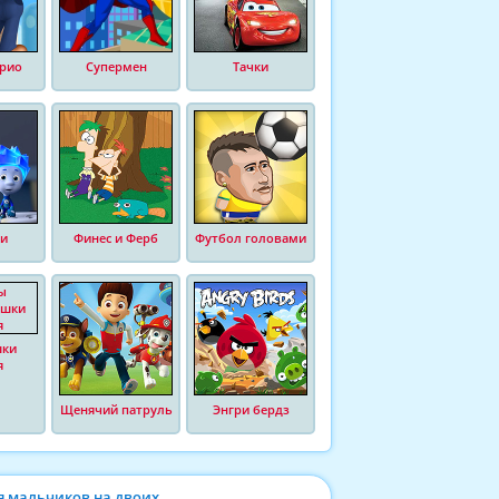
рио
Супермен
Тачки
и
Финес и Ферб
Футбол головами
шки
я
Щенячий патруль
Энгри бердз
я мальчиков на двоих