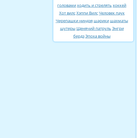
головами
ходить и стрелять
хоккей
Хот вилс
Хэппи Вилс
Человек паук
Черепашки ниндзя
шарики
шахматы
шутеры
Щенячий патруль
Энгри
бердз
Эпоха войны