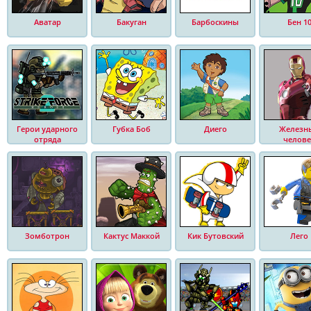
Аватар
Бакуган
Барбоскины
Бен 1
Герои ударного
Губка Боб
Диего
Железн
отряда
челове
Зомботрон
Кактус Маккой
Кик Бутовский
Лего