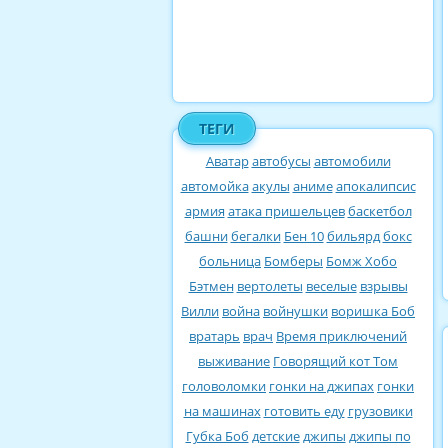
ТЕГИ
Аватар
автобусы
автомобили
автомойка
акулы
аниме
апокалипсис
армия
атака пришельцев
баскетбол
башни
бегалки
Бен 10
бильярд
бокс
больница
Бомберы
Бомж Хобо
Бэтмен
вертолеты
веселые
взрывы
Вилли
война
войнушки
воришка Боб
вратарь
врач
Время приключений
выживание
Говорящий кот Том
головоломки
гонки на джипах
гонки
на машинах
готовить еду
грузовики
Губка Боб
детские
джипы
джипы по