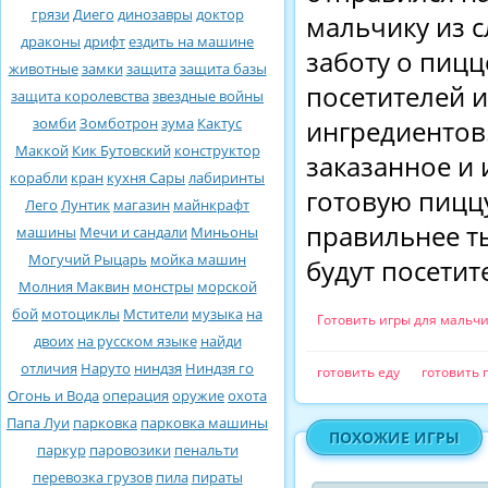
грязи
Диего
динозавры
доктор
мальчику из с
драконы
дрифт
ездить на машине
заботу о пицц
животные
замки
защита
защита базы
посетителей 
защита королевства
звездные войны
зомби
Зомботрон
зума
Кактус
ингредиентов.
Маккой
Кик Бутовский
конструктор
заказанное и 
корабли
кран
кухня Сары
лабиринты
готовую пиццу
Лего
Лунтик
магазин
майнкрафт
правильнее т
машины
Мечи и сандали
Миньоны
Могучий Рыцарь
мойка машин
будут посетит
Молния Маквин
монстры
морской
бой
мотоциклы
Мстители
музыка
на
Готовить игры для мальч
двоих
на русском языке
найди
отличия
Наруто
ниндзя
Ниндзя го
готовить еду
готовить 
Огонь и Вода
операция
оружие
охота
Папа Луи
парковка
парковка машины
ПОХОЖИЕ ИГРЫ
паркур
паровозики
пенальти
перевозка грузов
пила
пираты