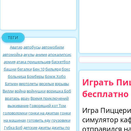
ТЕГИ
Аватар
автобусы
автомобили
автомойка
акулы
аниме
апокалипсис
армия
атака пришельцев
баскетбол
башни
бегалки
Бен 10
бильярд
бокс
больница
Бомберы
Бомж Хобо
Играть Пи
Бэтмен
вертолеты
веселые
взрывы
бесплатно
Вилли
война
войнушки
воришка Боб
вратарь
врач
Время приключений
выживание
Говорящий кот Том
Игра Пиццерия
головоломки
гонки на джипах
гонки
симулятор каф
на машинах
готовить еду
грузовики
отправился н
Губка Боб
детские
джипы
джипы по