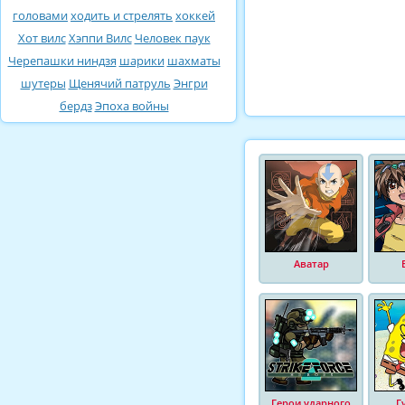
головами
ходить и стрелять
хоккей
Хот вилс
Хэппи Вилс
Человек паук
Черепашки ниндзя
шарики
шахматы
шутеры
Щенячий патруль
Энгри
бердз
Эпоха войны
Аватар
Герои ударного
Г