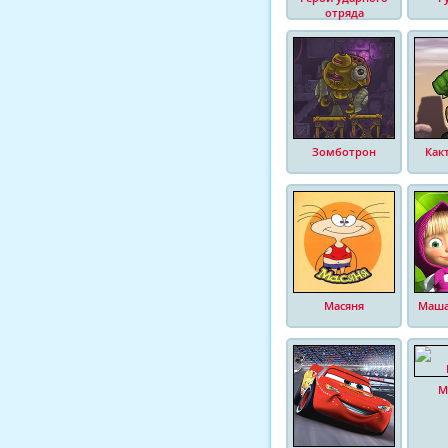
отряда
Зомботрон
Как
Масяня
Маша
М