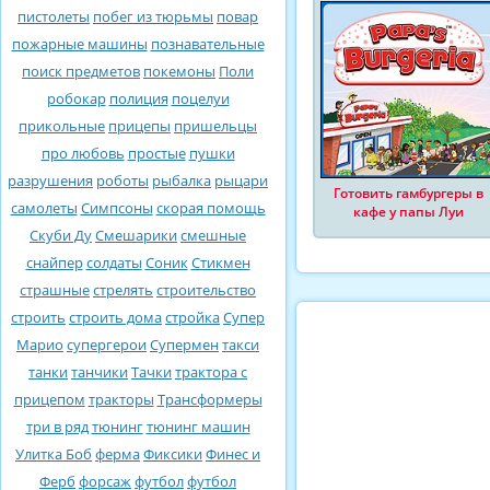
пистолеты
побег из тюрьмы
повар
пожарные машины
познавательные
поиск предметов
покемоны
Поли
робокар
полиция
поцелуи
прикольные
прицепы
пришельцы
про любовь
простые
пушки
разрушения
роботы
рыбалка
рыцари
Готовить гамбургеры в
самолеты
Симпсоны
скорая помощь
кафе у папы Луи
Скуби Ду
Смешарики
смешные
снайпер
солдаты
Соник
Стикмен
страшные
стрелять
строительство
строить
строить дома
стройка
Супер
Марио
супергерои
Супермен
такси
танки
танчики
Тачки
трактора с
прицепом
тракторы
Трансформеры
три в ряд
тюнинг
тюнинг машин
Улитка Боб
ферма
Фиксики
Финес и
Ферб
форсаж
футбол
футбол