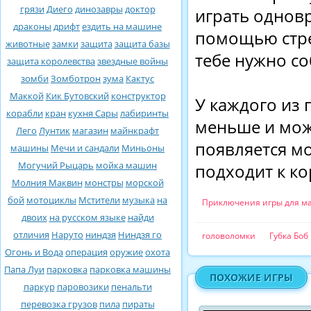
грязи
Диего
динозавры
доктор
играть одновр
драконы
дрифт
ездить на машине
помощью стре
животные
замки
защита
защита базы
тебе нужно со
защита королевства
звездные войны
зомби
Зомботрон
зума
Кактус
Маккой
Кик Бутовский
конструктор
У каждого из
корабли
кран
кухня Сары
лабиринты
меньше и може
Лего
Лунтик
магазин
майнкрафт
появляется мо
машины
Мечи и сандали
Миньоны
Могучий Рыцарь
мойка машин
подходит к ко
Молния Маквин
монстры
морской
бой
мотоциклы
Мстители
музыка
на
Приключения игры для м
двоих
на русском языке
найди
отличия
Наруто
ниндзя
Ниндзя го
головоломки
Губка Боб
Огонь и Вода
операция
оружие
охота
Папа Луи
парковка
парковка машины
ПОХОЖИЕ ИГРЫ
паркур
паровозики
пенальти
перевозка грузов
пила
пираты