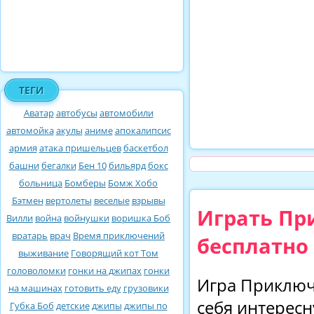
ТЕГИ
Аватар
автобусы
автомобили
автомойка
акулы
аниме
апокалипсис
армия
атака пришельцев
баскетбол
башни
бегалки
Бен 10
бильярд
бокс
больница
Бомберы
Бомж Хобо
Бэтмен
вертолеты
веселые
взрывы
Играть Пр
Вилли
война
войнушки
воришка Боб
вратарь
врач
Время приключений
бесплатно
выживание
Говорящий кот Том
головоломки
гонки на джипах
гонки
Игра Приключ
на машинах
готовить еду
грузовики
себя интерес
Губка Боб
детские
джипы
джипы по