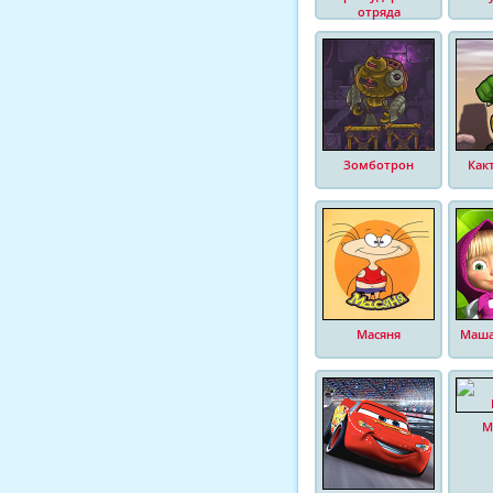
отряда
Зомботрон
Как
Масяня
Маша
М