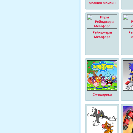
Молния Маквин
Рейнджеры
Ре
Мегафорс
Смешарики