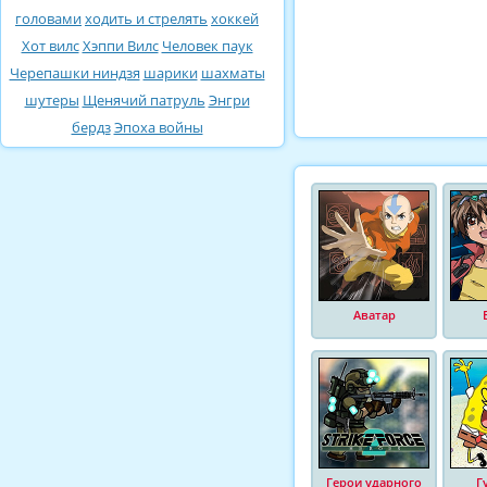
головами
ходить и стрелять
хоккей
Хот вилс
Хэппи Вилс
Человек паук
Черепашки ниндзя
шарики
шахматы
шутеры
Щенячий патруль
Энгри
бердз
Эпоха войны
Аватар
Герои ударного
Г