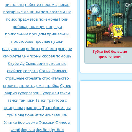
пистолеты
побег из тюрьмы
повар
пожарные машины
познавательные
поиск предметов
покемоны
Поли
робокар
полиция
поцелуи
прикольные
прицепы
пришельцы
про любовь
простые
пушки
разрушения
роботы
рыбалка
рыцари
Губка Боб большие
самолеты
Симпсоны
скорая помощь
приключения
Скуби Ду
Смешарики
смешные
снайпер
солдаты
Соник
Стикмен
страшные
стрелять
строительство
строить
строить дома
стройка
Супер
Марио
супергерои
Супермен
такси
танки
танчики
Тачки
трактора с
прицепом
тракторы
Трансформеры
три в ряд
тюнинг
тюнинг машин
Улитка Боб
ферма
Фиксики
Финес и
Ферб
форсаж
футбол
футбол