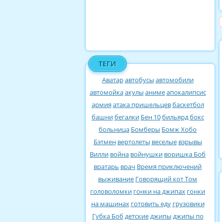
ТЕГИ
Аватар
автобусы
автомобили
автомойка
акулы
аниме
апокалипсис
армия
атака пришельцев
баскетбол
башни
бегалки
Бен 10
бильярд
бокс
больница
Бомберы
Бомж Хобо
Бэтмен
вертолеты
веселые
взрывы
Вилли
война
войнушки
воришка Боб
вратарь
врач
Время приключений
выживание
Говорящий кот Том
головоломки
гонки на джипах
гонки
на машинах
готовить еду
грузовики
Губка Боб
детские
джипы
джипы по