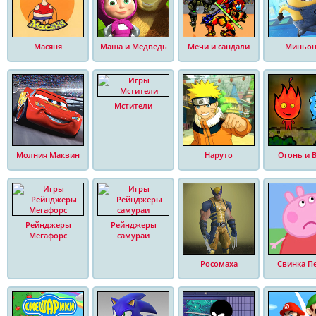
Масяня
Маша и Медведь
Мечи и сандали
Миньо
Мстители
Молния Маквин
Наруто
Огонь и 
Рейнджеры
Рейнджеры
Мегафорс
самураи
Росомаха
Свинка П