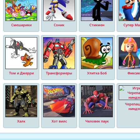
Смешарики
Соник
Стикмен
Супер Ма
Том и Джерри
Трансформеры
Улитка Боб
Фиксик
Черепа
ниндз
Халк
Хот вилс
Человек паук