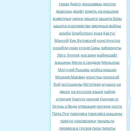
грязи
Диего
динозавры
доктор
драконы
дрифт
ездить на машине
животные
замки
защита
защита базы
защита королевства
звездные войны
зомби
Зомботрон
зума
Кактус
Маккой
Кик Бутовский
конструктор
корабли
кран
кухня Сары
лабиринты
Лего
Лунтик
магазин
майнкрафт
машины
Мечи и сандали
Миньоны
Могучий Рыцарь
мойка машин
Молния Маквин
монстры
морской
бой
мотоциклы
Мстители
музыка
на
двоих
на русском языке
найди
отличия
Наруто
ниндзя
Ниндзя го
Огонь и Вода
операция
оружие
охота
Папа Луи
парковка
парковка машины
паркур
паровозики
пенальти
перевозка грузов
пила
пираты