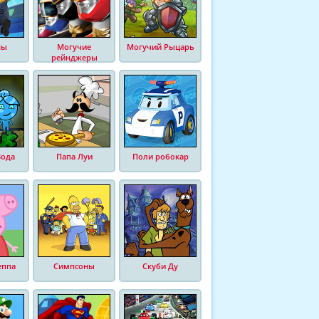
ны
Могучие
Могучий Рыцарь
рейнджеры
Вода
Папа Луи
Поли робокар
еппа
Симпсоны
Скуби Ду