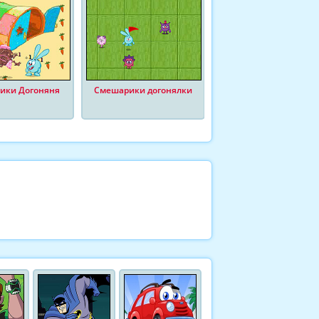
ики Догоняня
Смешарики догонялки
Смешарики волейбол 
двоих