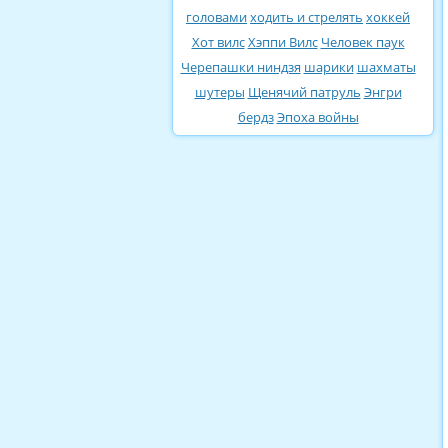
головами
ходить и стрелять
хоккей
Хот вилс
Хэппи Вилс
Человек паук
Черепашки ниндзя
шарики
шахматы
шутеры
Щенячий патруль
Энгри
бердз
Эпоха войны