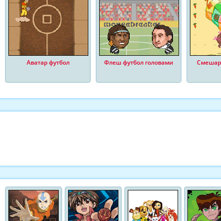
Аватар футбол
Флеш футбол головами
Смешар