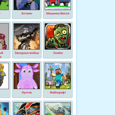
0
Бэтмен
Машинка Вилли
ый
Звездные войны
Зомби
к
Лунтик
Майнкрафт