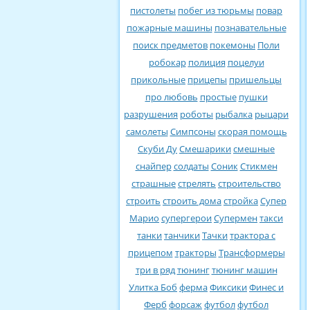
пистолеты
побег из тюрьмы
повар
пожарные машины
познавательные
поиск предметов
покемоны
Поли
робокар
полиция
поцелуи
прикольные
прицепы
пришельцы
про любовь
простые
пушки
разрушения
роботы
рыбалка
рыцари
самолеты
Симпсоны
скорая помощь
Скуби Ду
Смешарики
смешные
снайпер
солдаты
Соник
Стикмен
страшные
стрелять
строительство
строить
строить дома
стройка
Супер
Марио
супергерои
Супермен
такси
танки
танчики
Тачки
трактора с
прицепом
тракторы
Трансформеры
три в ряд
тюнинг
тюнинг машин
Улитка Боб
ферма
Фиксики
Финес и
Ферб
форсаж
футбол
футбол