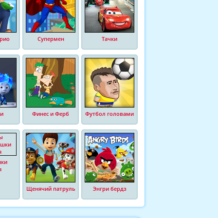
рио
Супермен
Тачки
и
Финес и Ферб
Футбол головами
шки
я
Щенячий патруль
Энгри бердз