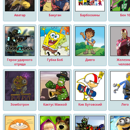
Аватар
Бакуган
Барбоскины
Бен 1
Герои ударного
Губка Боб
Диего
Железн
отряда
челове
Зомботрон
Кактус Маккой
Кик Бутовский
Лего