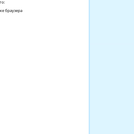
го:
оке браузера