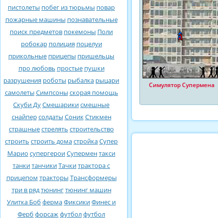
пистолеты
побег из тюрьмы
повар
пожарные машины
познавательные
поиск предметов
покемоны
Поли
робокар
полиция
поцелуи
прикольные
прицепы
пришельцы
про любовь
простые
пушки
разрушения
роботы
рыбалка
рыцари
Симулятор Супермена
самолеты
Симпсоны
скорая помощь
Скуби Ду
Смешарики
смешные
снайпер
солдаты
Соник
Стикмен
страшные
стрелять
строительство
строить
строить дома
стройка
Супер
Марио
супергерои
Супермен
такси
танки
танчики
Тачки
трактора с
прицепом
тракторы
Трансформеры
три в ряд
тюнинг
тюнинг машин
Улитка Боб
ферма
Фиксики
Финес и
Ферб
форсаж
футбол
футбол