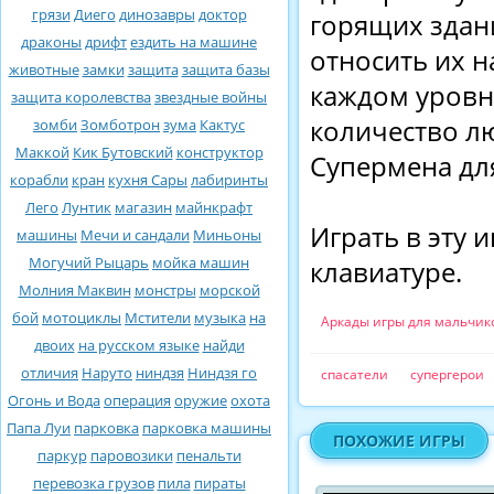
грязи
Диего
динозавры
доктор
горящих здани
драконы
дрифт
ездить на машине
относить их н
животные
замки
защита
защита базы
каждом уровн
защита королевства
звездные войны
количество л
зомби
Зомботрон
зума
Кактус
Маккой
Кик Бутовский
конструктор
Супермена для
корабли
кран
кухня Сары
лабиринты
Лего
Лунтик
магазин
майнкрафт
Играть в эту 
машины
Мечи и сандали
Миньоны
Могучий Рыцарь
мойка машин
клавиатуре.
Молния Маквин
монстры
морской
бой
мотоциклы
Мстители
музыка
на
Аркады игры для мальчик
двоих
на русском языке
найди
отличия
Наруто
ниндзя
Ниндзя го
спасатели
супергерои
Огонь и Вода
операция
оружие
охота
Папа Луи
парковка
парковка машины
ПОХОЖИЕ ИГРЫ
паркур
паровозики
пенальти
перевозка грузов
пила
пираты