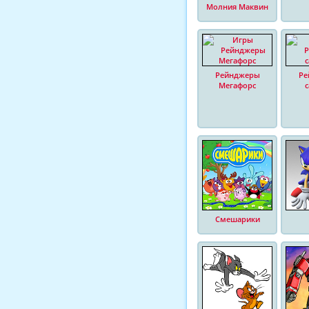
Молния Маквин
Рейнджеры
Ре
Мегафорс
Смешарики