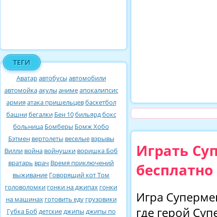
ТЕГИ
Аватар
автобусы
автомобили
автомойка
акулы
аниме
апокалипсис
армия
атака пришельцев
баскетбол
башни
бегалки
Бен 10
бильярд
бокс
больница
Бомберы
Бомж Хобо
Бэтмен
вертолеты
веселые
взрывы
Играть Су
Вилли
война
войнушки
воришка Боб
вратарь
врач
Время приключений
бесплатно
выживание
Говорящий кот Том
головоломки
гонки на джипах
гонки
Игра Супермен
на машинах
готовить еду
грузовики
где герой Суп
Губка Боб
детские
джипы
джипы по