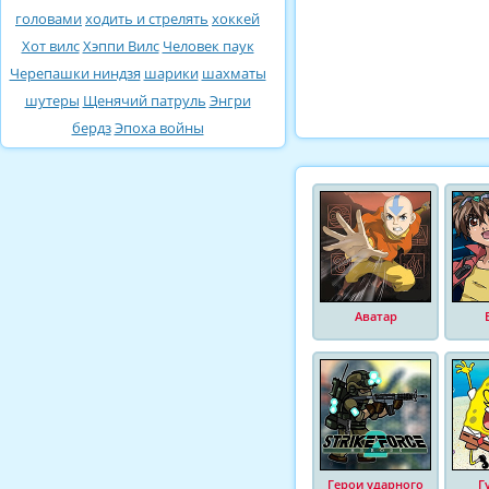
головами
ходить и стрелять
хоккей
Хот вилс
Хэппи Вилс
Человек паук
Черепашки ниндзя
шарики
шахматы
шутеры
Щенячий патруль
Энгри
бердз
Эпоха войны
Аватар
Герои ударного
Г