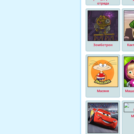
отряда
Зомботрон
Как
Масяня
Маша
М