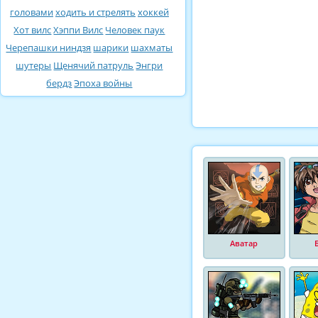
головами
ходить и стрелять
хоккей
Хот вилс
Хэппи Вилс
Человек паук
Черепашки ниндзя
шарики
шахматы
шутеры
Щенячий патруль
Энгри
бердз
Эпоха войны
Аватар