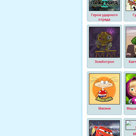
Герои ударного
Г
отряда
Зомботрон
Как
Масяня
Маша
М