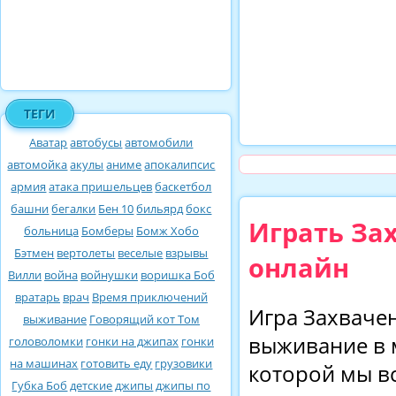
ТЕГИ
Аватар
автобусы
автомобили
автомойка
акулы
аниме
апокалипсис
армия
атака пришельцев
баскетбол
башни
бегалки
Бен 10
бильярд
бокс
Играть За
больница
Бомберы
Бомж Хобо
Бэтмен
вертолеты
веселые
взрывы
онлайн
Вилли
война
войнушки
воришка Боб
вратарь
врач
Время приключений
Игра Захваче
выживание
Говорящий кот Том
выживание в м
головоломки
гонки на джипах
гонки
на машинах
готовить еду
грузовики
которой мы в
Губка Боб
детские
джипы
джипы по