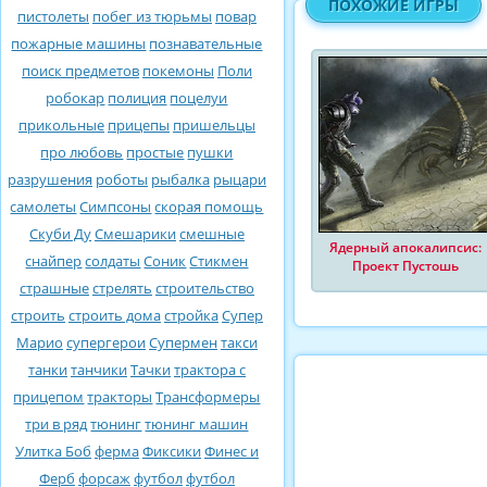
ПОХОЖИЕ ИГРЫ
пистолеты
побег из тюрьмы
повар
пожарные машины
познавательные
поиск предметов
покемоны
Поли
робокар
полиция
поцелуи
прикольные
прицепы
пришельцы
про любовь
простые
пушки
разрушения
роботы
рыбалка
рыцари
самолеты
Симпсоны
скорая помощь
Скуби Ду
Смешарики
смешные
Ядерный апокалипсис:
снайпер
солдаты
Соник
Стикмен
Проект Пустошь
страшные
стрелять
строительство
строить
строить дома
стройка
Супер
Марио
супергерои
Супермен
такси
танки
танчики
Тачки
трактора с
прицепом
тракторы
Трансформеры
три в ряд
тюнинг
тюнинг машин
Улитка Боб
ферма
Фиксики
Финес и
Ферб
форсаж
футбол
футбол