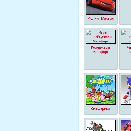
Молния Маквин
Рейнджеры
Ре
Мегафорс
Смешарики