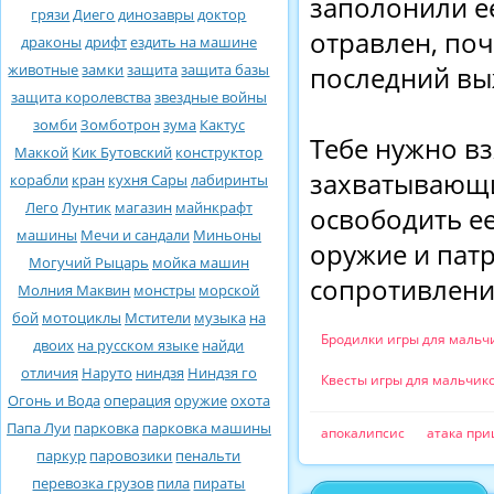
заполонили ее
грязи
Диего
динозавры
доктор
отравлен, поч
драконы
дрифт
ездить на машине
животные
замки
защита
защита базы
последний вы
защита королевства
звездные войны
зомби
Зомботрон
зума
Кактус
Тебе нужно вз
Маккой
Кик Бутовский
конструктор
захватывающи
корабли
кран
кухня Сары
лабиринты
Лего
Лунтик
магазин
майнкрафт
освободить ее
машины
Мечи и сандали
Миньоны
оружие и патр
Могучий Рыцарь
мойка машин
сопротивлени
Молния Маквин
монстры
морской
бой
мотоциклы
Мстители
музыка
на
Бродилки игры для мальч
двоих
на русском языке
найди
отличия
Наруто
ниндзя
Ниндзя го
Квесты игры для мальчик
Огонь и Вода
операция
оружие
охота
Папа Луи
парковка
парковка машины
апокалипсис
атака пр
паркур
паровозики
пенальти
перевозка грузов
пила
пираты