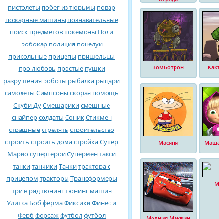
пистолеты
побег из тюрьмы
повар
пожарные машины
познавательные
поиск предметов
покемоны
Поли
робокар
полиция
поцелуи
прикольные
прицепы
пришельцы
Зомботрон
Как
про любовь
простые
пушки
разрушения
роботы
рыбалка
рыцари
самолеты
Симпсоны
скорая помощь
Скуби Ду
Смешарики
смешные
снайпер
солдаты
Соник
Стикмен
страшные
стрелять
строительство
строить
строить дома
стройка
Супер
Масяня
Маша
Марио
супергерои
Супермен
такси
танки
танчики
Тачки
трактора с
прицепом
тракторы
Трансформеры
М
три в ряд
тюнинг
тюнинг машин
Улитка Боб
ферма
Фиксики
Финес и
Ферб
форсаж
футбол
футбол
Молния Маквин