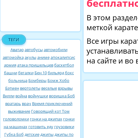
бесплатно
В этом раздел
меткой карате
Все игры кара
ТЕГИ
устанавливать
Аватар
автобусы
автомобили
автомойка
акулы
аниме
апокалипсис
на сайте и во
армия
атака пришельцев
баскетбол
башни
бегалки
Бен 10
бильярд
бокс
больница
Бомберы
Бомж Хобо
Бэтмен
вертолеты
веселые
взрывы
Вилли
война
войнушки
воришка Боб
вратарь
врач
Время приключений
выживание
Говорящий кот Том
головоломки
гонки на джипах
гонки
на машинах
готовить еду
грузовики
Губка Боб
детские
джипы
джипы по