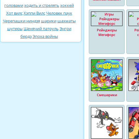
головами
ходить и стрелять
хоккей
Хот вилс
Хэппи Вилс
Человек паук
Черепашки ниндзя
шарики
шахматы
шутеры
Щенячий патруль
Энгри
Рейнджеры
Ре
Мегафорс
бердз
Эпоха войны
Смешарики