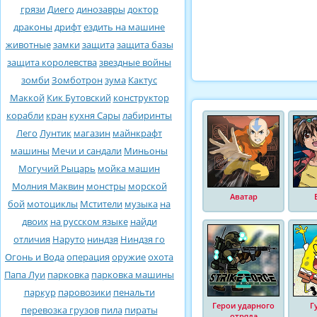
грязи
Диего
динозавры
доктор
драконы
дрифт
ездить на машине
животные
замки
защита
защита базы
защита королевства
звездные войны
зомби
Зомботрон
зума
Кактус
Маккой
Кик Бутовский
конструктор
корабли
кран
кухня Сары
лабиринты
Лего
Лунтик
магазин
майнкрафт
машины
Мечи и сандали
Миньоны
Могучий Рыцарь
мойка машин
Молния Маквин
монстры
морской
Аватар
бой
мотоциклы
Мстители
музыка
на
двоих
на русском языке
найди
отличия
Наруто
ниндзя
Ниндзя го
Огонь и Вода
операция
оружие
охота
Папа Луи
парковка
парковка машины
паркур
паровозики
пенальти
Герои ударного
Г
перевозка грузов
пила
пираты
отряда