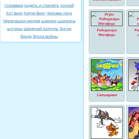
головами
ходить и стрелять
хоккей
Хот вилс
Хэппи Вилс
Человек паук
Черепашки ниндзя
шарики
шахматы
шутеры
Щенячий патруль
Энгри
Рейнджеры
Ре
Мегафорс
бердз
Эпоха войны
Смешарики