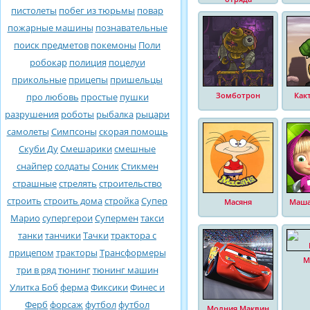
пистолеты
побег из тюрьмы
повар
пожарные машины
познавательные
поиск предметов
покемоны
Поли
робокар
полиция
поцелуи
прикольные
прицепы
пришельцы
Зомботрон
Как
про любовь
простые
пушки
разрушения
роботы
рыбалка
рыцари
самолеты
Симпсоны
скорая помощь
Скуби Ду
Смешарики
смешные
снайпер
солдаты
Соник
Стикмен
страшные
стрелять
строительство
строить
строить дома
стройка
Супер
Масяня
Маша
Марио
супергерои
Супермен
такси
танки
танчики
Тачки
трактора с
прицепом
тракторы
Трансформеры
М
три в ряд
тюнинг
тюнинг машин
Улитка Боб
ферма
Фиксики
Финес и
Ферб
форсаж
футбол
футбол
Молния Маквин