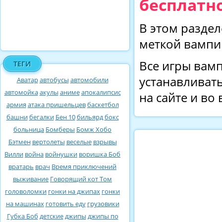
бесплатно
В этом раздел
меткой вампи
Все игры вамп
ТЕГИ
устанавливать
Аватар
автобусы
автомобили
автомойка
акулы
аниме
апокалипсис
на сайте и во
армия
атака пришельцев
баскетбол
башни
бегалки
Бен 10
бильярд
бокс
больница
Бомберы
Бомж Хобо
Бэтмен
вертолеты
веселые
взрывы
Вилли
война
войнушки
воришка Боб
вратарь
врач
Время приключений
выживание
Говорящий кот Том
головоломки
гонки на джипах
гонки
на машинах
готовить еду
грузовики
Губка Боб
детские
джипы
джипы по