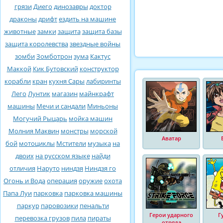
грязи
Диего
динозавры
доктор
драконы
дрифт
ездить на машине
животные
замки
защита
защита базы
защита королевства
звездные войны
зомби
Зомботрон
зума
Кактус
Маккой
Кик Бутовский
конструктор
корабли
кран
кухня Сары
лабиринты
Лего
Лунтик
магазин
майнкрафт
машины
Мечи и сандали
Миньоны
Могучий Рыцарь
мойка машин
Молния Маквин
монстры
морской
Аватар
бой
мотоциклы
Мстители
музыка
на
двоих
на русском языке
найди
отличия
Наруто
ниндзя
Ниндзя го
Огонь и Вода
операция
оружие
охота
Папа Луи
парковка
парковка машины
паркур
паровозики
пенальти
Герои ударного
Г
перевозка грузов
пила
пираты
отряда