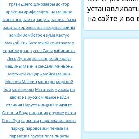
грязи
Диего
динозавры
доктор
устанавливать
драконы
дрифт
ездить на машине
на сайте и во
животные
замки
защита
защита базы
защита королевства
звездные войны
зомби
Зомботрон
зума
Кактус
Маккой
Кик Бутовский
конструктор
корабли
кран
кухня Сары
лабиринты
Лего
Лунтик
магазин
майнкрафт
машины
Мечи и сандали
Миньоны
Могучий Рыцарь
мойка машин
Молния Маквин
монстры
морской
бой
мотоциклы
Мстители
музыка
на
двоих
на русском языке
найди
отличия
Наруто
ниндзя
Ниндзя го
Огонь и Вода
операция
оружие
охота
Папа Луи
парковка
парковка машины
паркур
паровозики
пенальти
перевозка грузов
пила
пираты