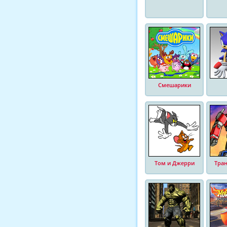
Смешарики
Том и Джерри
Тра