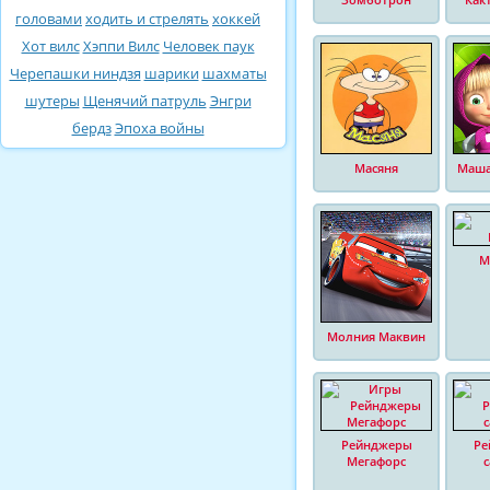
головами
ходить и стрелять
хоккей
Хот вилс
Хэппи Вилс
Человек паук
Черепашки ниндзя
шарики
шахматы
шутеры
Щенячий патруль
Энгри
бердз
Эпоха войны
Масяня
Маша
М
Молния Маквин
Рейнджеры
Ре
Мегафорс