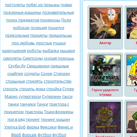
пистолеты
побег из тюрьмы
повар
пожарные машины
познавательные
поиск предметов
покемоны
Поли
робокар
полиция
поцелуи
прикольные
прицепы
пришельцы
про любовь
простые
пушки
Аватар
разрушения
роботы
рыбалка
рыцари
самолеты
Симпсоны
скорая помощь
Скуби Ду
Смешарики
смешные
снайпер
солдаты
Соник
Стикмен
страшные
стрелять
строительство
строить
строить дома
стройка
Супер
Герои ударного
Г
отряда
Марио
супергерои
Супермен
такси
танки
танчики
Тачки
трактора с
прицепом
тракторы
Трансформеры
три в ряд
тюнинг
тюнинг машин
Улитка Боб
ферма
Фиксики
Финес и
Ферб
форсаж
футбол
футбол
Зомботрон
Как