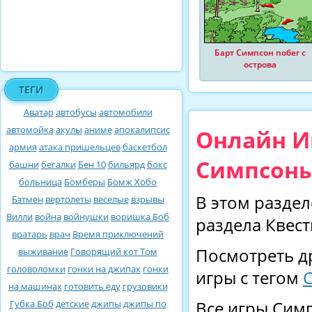
Барт Симпсон побег с
острова
ТЕГИ
Аватар
автобусы
автомобили
автомойка
акулы
аниме
апокалипсис
Онлайн Иг
армия
атака пришельцев
баскетбол
Симпсоны
башни
бегалки
Бен 10
бильярд
бокс
больница
Бомберы
Бомж Хобо
В этом раздел
Бэтмен
вертолеты
веселые
взрывы
Вилли
война
войнушки
воришка Боб
раздела Квест
вратарь
врач
Время приключений
Посмотреть д
выживание
Говорящий кот Том
головоломки
гонки на джипах
гонки
игры с тегом
на машинах
готовить еду
грузовики
Губка Боб
детские
джипы
джипы по
Все игры Симп