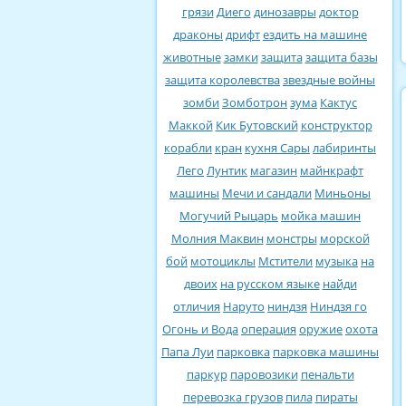
грязи
Диего
динозавры
доктор
драконы
дрифт
ездить на машине
животные
замки
защита
защита базы
защита королевства
звездные войны
зомби
Зомботрон
зума
Кактус
Маккой
Кик Бутовский
конструктор
корабли
кран
кухня Сары
лабиринты
Лего
Лунтик
магазин
майнкрафт
машины
Мечи и сандали
Миньоны
Могучий Рыцарь
мойка машин
Молния Маквин
монстры
морской
бой
мотоциклы
Мстители
музыка
на
двоих
на русском языке
найди
отличия
Наруто
ниндзя
Ниндзя го
Огонь и Вода
операция
оружие
охота
Папа Луи
парковка
парковка машины
паркур
паровозики
пенальти
перевозка грузов
пила
пираты