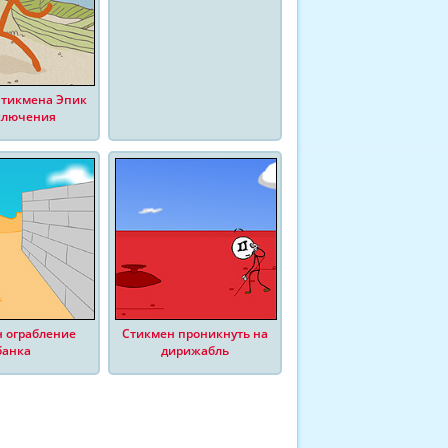
Стикмена Эпик
ключения
 ограбление
Стикмен проникнуть на
банка
дирижабль