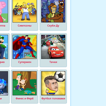
еппа
Симпсоны
Скуби Ду
рио
Супермен
Тачки
и
Финес и Ферб
Футбол головами