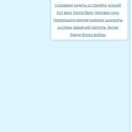
головами
ходить и стрелять
хоккей
Хот вилс
Хэппи Вилс
Человек паук
Черепашки ниндзя
шарики
шахматы
шутеры
Щенячий патруль
Энгри
бердз
Эпоха войны