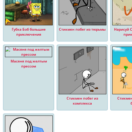
Губка Боб большие
Стикмен побег из тюрьмы
Нарисуй 
приключения
при
Масяня под желтым
прессом
Стикмен побег из
Стикмен
комплекса