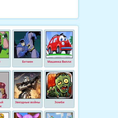
0
Бэтмен
Машинка Вилли
ый
Звездные войны
Зомби
к