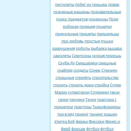
пистолеты
побег из тюрьмы
повар
пожарные машины
познавательные
поиск предметов
покемоны
Поли
робокар
полиция
поцелуи
прикольные
прицепы
пришельцы
про любовь
простые
пушки
разрушения
роботы
рыбалка
рыцари
самолеты
Симпсоны
скорая помощь
Скуби Ду
Смешарики
смешные
снайпер
солдаты
Соник
Стикмен
страшные
стрелять
строительство
строить
строить дома
стройка
Супер
Марио
супергерои
Супермен
такси
танки
танчики
Тачки
трактора с
прицепом
тракторы
Трансформеры
три в ряд
тюнинг
тюнинг машин
Улитка Боб
ферма
Фиксики
Финес и
Ферб
форсаж
футбол
футбол