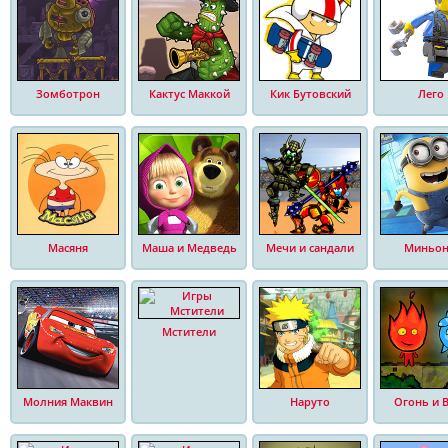
Зомботрон
Кактус Маккой
Кик Бутовский
Лего
Масяня
Маша и Медведь
Мечи и сандали
Миньо
Мстители
Молния Маквин
Наруто
Огонь и 