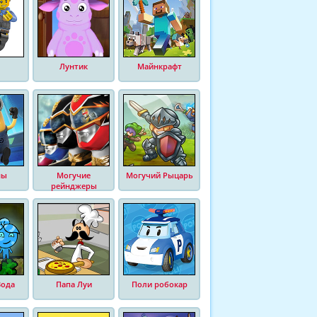
Лунтик
Майнкрафт
ны
Могучие
Могучий Рыцарь
рейнджеры
Вода
Папа Луи
Поли робокар