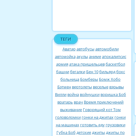
ТЕГИ
Аватар
автобусы
автомобили
автомойка
акулы
аниме
апокалипсис
армия
атака пришельцев
баскетбол
башни
бегалки
Бен 10
бильярд
бокс
больница
Бомберы
Бомж Хобо
Бэтмен
вертолеты
веселые
взрывы
Вилли
война
войнушки
воришка Боб
вратарь
врач
Время приключений
выживание
Говорящий кот Том
головоломки
гонки на джипах
гонки
на машинах
готовить еду
грузовики
Губка Боб
детские
джипы
джипы по