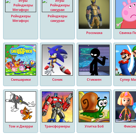
Рейнджеры
Рейнджеры
Мегафорс
самураи
Росомаха
Свинка П
Смешарики
Соник
Стикмен
Супер Ма
Том и Джерри
Трансформеры
Улитка Боб
Фиксик