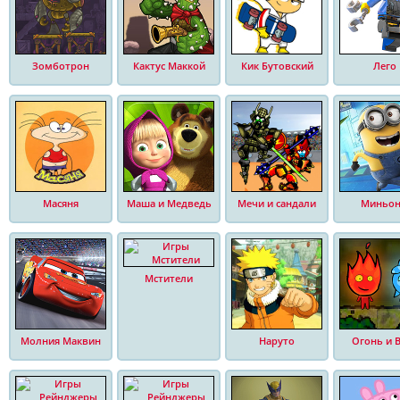
Зомботрон
Кактус Маккой
Кик Бутовский
Лего
Масяня
Маша и Медведь
Мечи и сандали
Миньо
Мстители
Молния Маквин
Наруто
Огонь и 