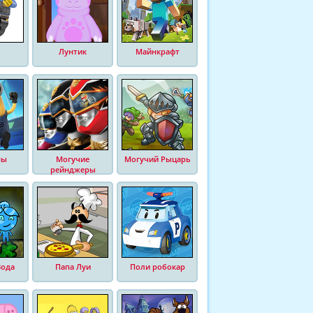
Лунтик
Майнкрафт
ны
Могучие
Могучий Рыцарь
рейнджеры
Вода
Папа Луи
Поли робокар