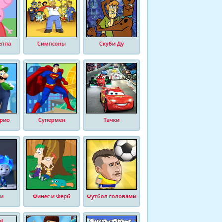
еппа
Симпсоны
Скуби Ду
рио
Супермен
Тачки
и
Финес и Ферб
Футбол головами