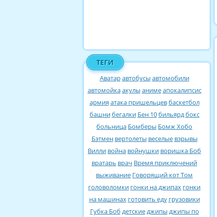
ТЕГИ
Аватар
автобусы
автомобили
автомойка
акулы
аниме
апокалипсис
армия
атака пришельцев
баскетбол
башни
бегалки
Бен 10
бильярд
бокс
больница
Бомберы
Бомж Хобо
Бэтмен
вертолеты
веселые
взрывы
Вилли
война
войнушки
воришка Боб
вратарь
врач
Время приключений
выживание
Говорящий кот Том
головоломки
гонки на джипах
гонки
на машинах
готовить еду
грузовики
Губка Боб
детские
джипы
джипы по