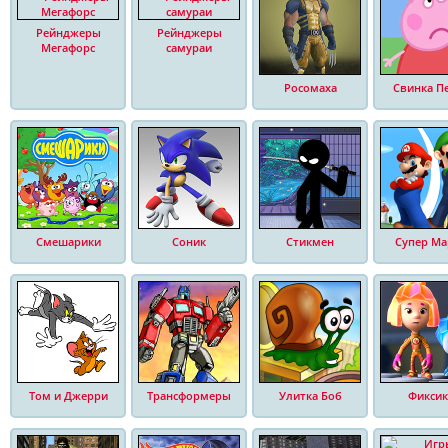
Рейнджеры
Рейнджеры
Мегафорс
самураи
Росомаха
Свинка П
Смешарики
Соник
Стикмен
Супер Ма
Том и Джерри
Трансформеры
Улитка Боб
Фиксик