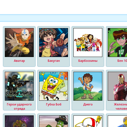
Аватар
Бакуган
Барбоскины
Бен 1
Герои ударного
Губка Боб
Диего
Железн
отряда
челове