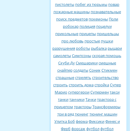
пистолеты
побег из тюрьмы
повар
пожарные машины
познавательные
поиск предметов
покемоны
Поли
робокар
полиция
поцелуи
прикольные
прицепы
пришельцы
про любовь
простые
пушки
разрушения
роботы
рыбалка
рыцари
самолеты
Симпсоны
скорая помощь
Скуби Ду
Смешарики
смешные
снайпер
солдаты
Соник
Стикмен
страшные
стрелять
строительство
строить
строить дома
стройка
Супер
Марио
супергерои
Супермен
такси
танки
танчики
Тачки
трактора с
прицепом
тракторы
Трансформеры
три в ряд
тюнинг
тюнинг машин
Улитка Боб
ферма
Фиксики
Финес и
Ферб
форсаж
футбол
футбол