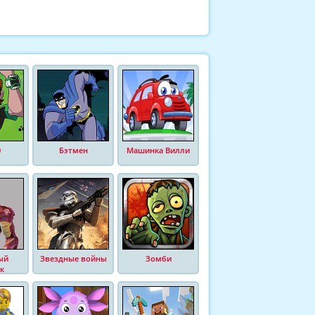
0
Бэтмен
Машинка Вилли
ый
Звездные войны
Зомби
к