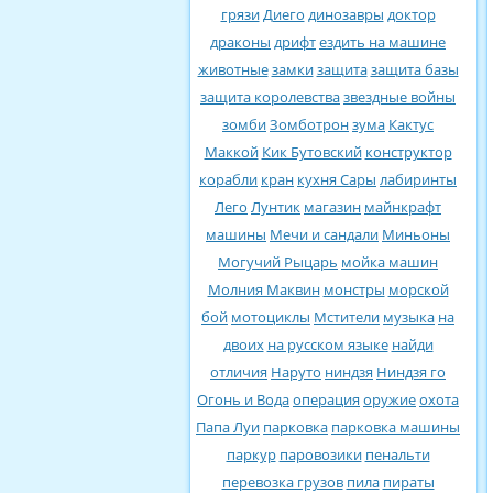
грязи
Диего
динозавры
доктор
драконы
дрифт
ездить на машине
животные
замки
защита
защита базы
защита королевства
звездные войны
зомби
Зомботрон
зума
Кактус
Маккой
Кик Бутовский
конструктор
корабли
кран
кухня Сары
лабиринты
Лего
Лунтик
магазин
майнкрафт
машины
Мечи и сандали
Миньоны
Могучий Рыцарь
мойка машин
Молния Маквин
монстры
морской
бой
мотоциклы
Мстители
музыка
на
двоих
на русском языке
найди
отличия
Наруто
ниндзя
Ниндзя го
Огонь и Вода
операция
оружие
охота
Папа Луи
парковка
парковка машины
паркур
паровозики
пенальти
перевозка грузов
пила
пираты