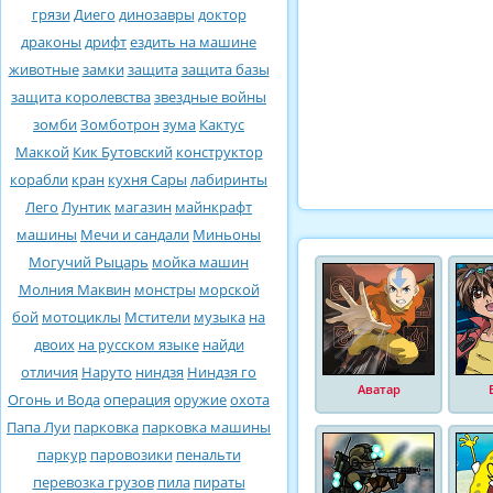
грязи
Диего
динозавры
доктор
драконы
дрифт
ездить на машине
животные
замки
защита
защита базы
защита королевства
звездные войны
зомби
Зомботрон
зума
Кактус
Маккой
Кик Бутовский
конструктор
корабли
кран
кухня Сары
лабиринты
Лего
Лунтик
магазин
майнкрафт
машины
Мечи и сандали
Миньоны
Могучий Рыцарь
мойка машин
Молния Маквин
монстры
морской
бой
мотоциклы
Мстители
музыка
на
двоих
на русском языке
найди
отличия
Наруто
ниндзя
Ниндзя го
Аватар
Огонь и Вода
операция
оружие
охота
Папа Луи
парковка
парковка машины
паркур
паровозики
пенальти
перевозка грузов
пила
пираты