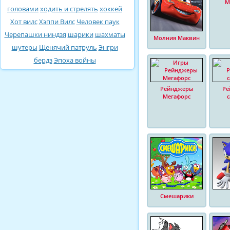
М
головами
ходить и стрелять
хоккей
Хот вилс
Хэппи Вилс
Человек паук
Черепашки ниндзя
шарики
шахматы
Молния Маквин
шутеры
Щенячий патруль
Энгри
бердз
Эпоха войны
Рейнджеры
Ре
Мегафорс
Смешарики