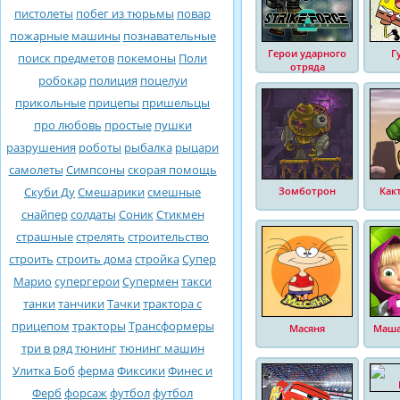
пистолеты
побег из тюрьмы
повар
пожарные машины
познавательные
Герои ударного
Г
поиск предметов
покемоны
Поли
отряда
робокар
полиция
поцелуи
прикольные
прицепы
пришельцы
про любовь
простые
пушки
разрушения
роботы
рыбалка
рыцари
самолеты
Симпсоны
скорая помощь
Скуби Ду
Смешарики
смешные
Зомботрон
Как
снайпер
солдаты
Соник
Стикмен
страшные
стрелять
строительство
строить
строить дома
стройка
Супер
Марио
супергерои
Супермен
такси
танки
танчики
Тачки
трактора с
прицепом
тракторы
Трансформеры
Масяня
Маша
три в ряд
тюнинг
тюнинг машин
Улитка Боб
ферма
Фиксики
Финес и
Ферб
форсаж
футбол
футбол