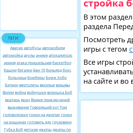
стройка б
В этом раздел
раздела Перед
Посмотреть д
ТЕГИ
игры с тегом
Аватар
автобусы
автомобили
автомойка
акулы
аниме
апокалипсис
Все игры стро
армия
атака пришельцев
баскетбол
устанавливать
башни
бегалки
Бен 10
бильярд
бокс
больница
Бомберы
Бомж Хобо
на сайте и во
Бэтмен
вертолеты
веселые
взрывы
Вилли
война
войнушки
воришка Боб
вратарь
врач
Время приключений
выживание
Говорящий кот Том
головоломки
гонки на джипах
гонки
на машинах
готовить еду
грузовики
Губка Боб
детские
джипы
джипы по