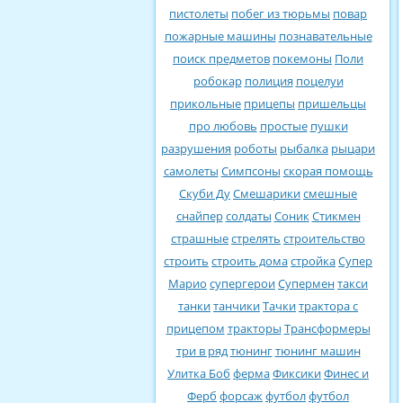
пистолеты
побег из тюрьмы
повар
пожарные машины
познавательные
поиск предметов
покемоны
Поли
робокар
полиция
поцелуи
прикольные
прицепы
пришельцы
про любовь
простые
пушки
разрушения
роботы
рыбалка
рыцари
самолеты
Симпсоны
скорая помощь
Скуби Ду
Смешарики
смешные
снайпер
солдаты
Соник
Стикмен
страшные
стрелять
строительство
строить
строить дома
стройка
Супер
Марио
супергерои
Супермен
такси
танки
танчики
Тачки
трактора с
прицепом
тракторы
Трансформеры
три в ряд
тюнинг
тюнинг машин
Улитка Боб
ферма
Фиксики
Финес и
Ферб
форсаж
футбол
футбол