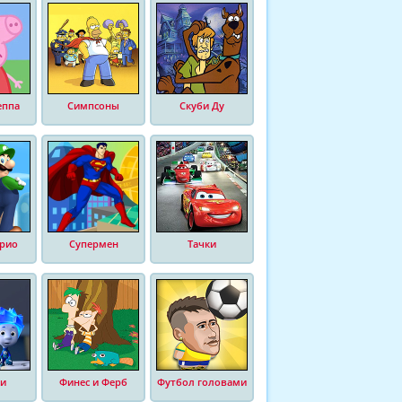
еппа
Симпсоны
Скуби Ду
рио
Супермен
Тачки
и
Финес и Ферб
Футбол головами