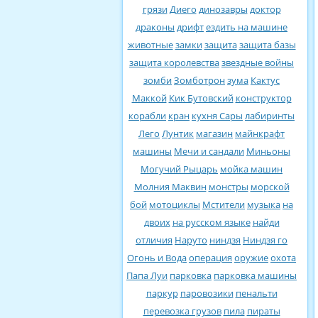
грязи
Диего
динозавры
доктор
драконы
дрифт
ездить на машине
животные
замки
защита
защита базы
защита королевства
звездные войны
зомби
Зомботрон
зума
Кактус
Маккой
Кик Бутовский
конструктор
корабли
кран
кухня Сары
лабиринты
Лего
Лунтик
магазин
майнкрафт
машины
Мечи и сандали
Миньоны
Могучий Рыцарь
мойка машин
Молния Маквин
монстры
морской
бой
мотоциклы
Мстители
музыка
на
двоих
на русском языке
найди
отличия
Наруто
ниндзя
Ниндзя го
Огонь и Вода
операция
оружие
охота
Папа Луи
парковка
парковка машины
паркур
паровозики
пенальти
перевозка грузов
пила
пираты