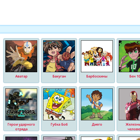
Аватар
Бакуган
Барбоскины
Бен 1
Герои ударного
Губка Боб
Диего
Железн
отряда
челове