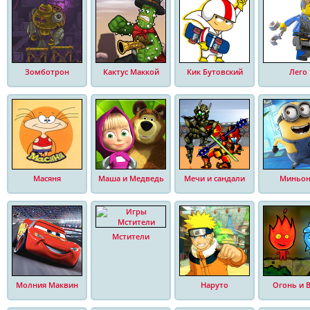
Зомботрон
Кактус Маккой
Кик Бутовский
Лего
Масяня
Маша и Медведь
Мечи и сандали
Миньо
Мстители
Молния Маквин
Наруто
Огонь и 