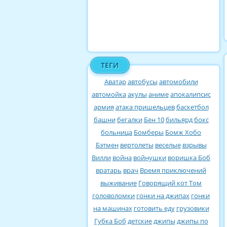
ТЕГИ
Аватар
автобусы
автомобили
автомойка
акулы
аниме
апокалипсис
армия
атака пришельцев
баскетбол
башни
бегалки
Бен 10
бильярд
бокс
больница
Бомберы
Бомж Хобо
Бэтмен
вертолеты
веселые
взрывы
Вилли
война
войнушки
воришка Боб
вратарь
врач
Время приключений
выживание
Говорящий кот Том
головоломки
гонки на джипах
гонки
на машинах
готовить еду
грузовики
Губка Боб
детские
джипы
джипы по