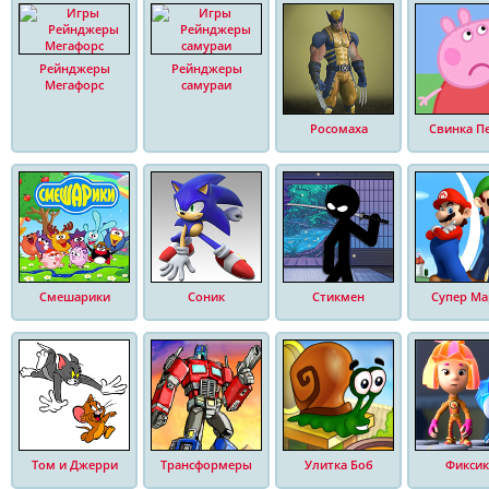
Рейнджеры
Рейнджеры
Мегафорс
самураи
Росомаха
Свинка П
Смешарики
Соник
Стикмен
Супер Ма
Том и Джерри
Трансформеры
Улитка Боб
Фиксик