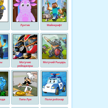
Лунтик
Майнкрафт
ны
Могучие
Могучий Рыцарь
рейнджеры
Вода
Папа Луи
Поли робокар