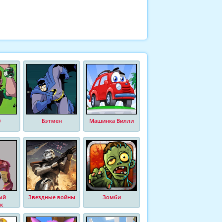
0
Бэтмен
Машинка Вилли
ый
Звездные войны
Зомби
к