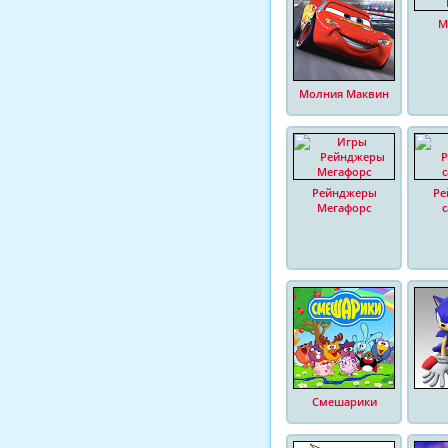
М
Молния Маквин
Рейнджеры
Ре
Мегафорс
Смешарики