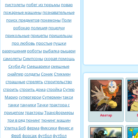
пистолеты
побег из тюрьмы
повар
пожарные машины
познавательные
поиск предметов
покемоны
Поли
робокар
полиция
поцелуи
прикольные
прицепы
пришельцы
про любовь
простые
пушки
разрушения
роботы
рыбалка
рыцари
самолеты
Симпсоны
скорая помощь
Скуби Ду
Смешарики
смешные
снайпер
солдаты
Соник
Стикмен
страшные
стрелять
строительство
строить
строить дома
стройка
Супер
Марио
супергерои
Супермен
такси
танки
танчики
Тачки
трактора с
прицепом
тракторы
Трансформеры
Аватар
три в ряд
тюнинг
тюнинг машин
Улитка Боб
ферма
Фиксики
Финес и
Ферб
форсаж
футбол
футбол