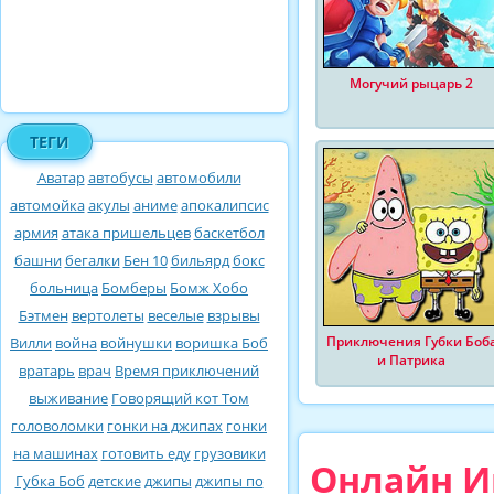
Могучий рыцарь 2
ТЕГИ
Аватар
автобусы
автомобили
автомойка
акулы
аниме
апокалипсис
армия
атака пришельцев
баскетбол
башни
бегалки
Бен 10
бильярд
бокс
больница
Бомберы
Бомж Хобо
Бэтмен
вертолеты
веселые
взрывы
Приключения Губки Боб
Вилли
война
войнушки
воришка Боб
и Патрика
вратарь
врач
Время приключений
выживание
Говорящий кот Том
головоломки
гонки на джипах
гонки
на машинах
готовить еду
грузовики
Онлайн И
Губка Боб
детские
джипы
джипы по