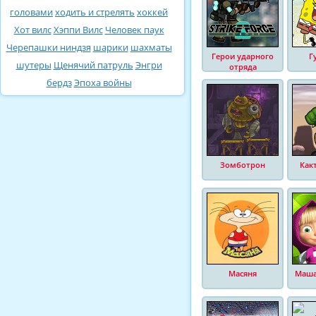
головами
ходить и стрелять
хоккей
Хот вилс
Хэппи Вилс
Человек паук
Черепашки ниндзя
шарики
шахматы
Герои ударного
Г
шутеры
Щенячий патруль
Энгри
отряда
бердз
Эпоха войны
Зомботрон
Как
Масяня
Маша