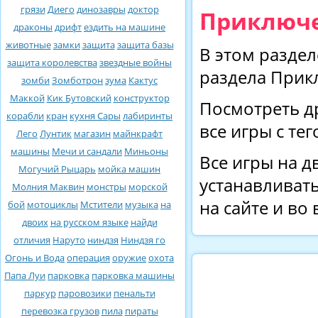
грязи
Диего
динозавры
доктор
Приключен
драконы
дрифт
ездить на машине
животные
замки
защита
защита базы
В этом раздел
защита королевства
звездные войны
раздела Прик
зомби
Зомботрон
зума
Кактус
Маккой
Кик Бутовский
конструктор
Посмотреть д
корабли
кран
кухня Сары
лабиринты
все игры с те
Лего
Лунтик
магазин
майнкрафт
машины
Мечи и сандали
Миньоны
Все игры на д
Могучий Рыцарь
мойка машин
устанавливать
Молния Маквин
монстры
морской
на сайте и во
бой
мотоциклы
Мстители
музыка
на
двоих
на русском языке
найди
отличия
Наруто
ниндзя
Ниндзя го
Огонь и Вода
операция
оружие
охота
Папа Луи
парковка
парковка машины
паркур
паровозики
пенальти
перевозка грузов
пила
пираты