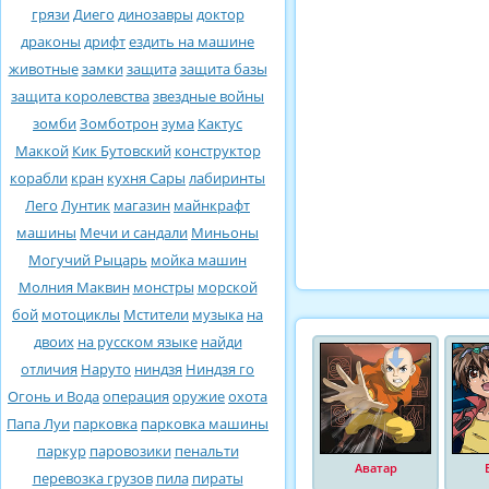
грязи
Диего
динозавры
доктор
драконы
дрифт
ездить на машине
животные
замки
защита
защита базы
защита королевства
звездные войны
зомби
Зомботрон
зума
Кактус
Маккой
Кик Бутовский
конструктор
корабли
кран
кухня Сары
лабиринты
Лего
Лунтик
магазин
майнкрафт
машины
Мечи и сандали
Миньоны
Могучий Рыцарь
мойка машин
Молния Маквин
монстры
морской
бой
мотоциклы
Мстители
музыка
на
двоих
на русском языке
найди
отличия
Наруто
ниндзя
Ниндзя го
Огонь и Вода
операция
оружие
охота
Папа Луи
парковка
парковка машины
паркур
паровозики
пенальти
Аватар
перевозка грузов
пила
пираты