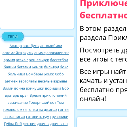
Приключе
бесплатно
В этом раздел
раздела Прик
ТЕГИ
Аватар
автобусы
автомобили
Посмотреть д
автомойка
акулы
аниме
апокалипсис
все игры с те
армия
атака пришельцев
баскетбол
башни
бегалки
Бен 10
бильярд
бокс
Все игры найт
больница
Бомберы
Бомж Хобо
качать и уста
Бэтмен
вертолеты
веселые
взрывы
бесплатно пря
Вилли
война
войнушки
воришка Боб
вратарь
врач
Время приключений
онлайн!
выживание
Говорящий кот Том
головоломки
гонки на джипах
гонки
на машинах
готовить еду
грузовики
Губка Боб
детские
джипы
джипы по