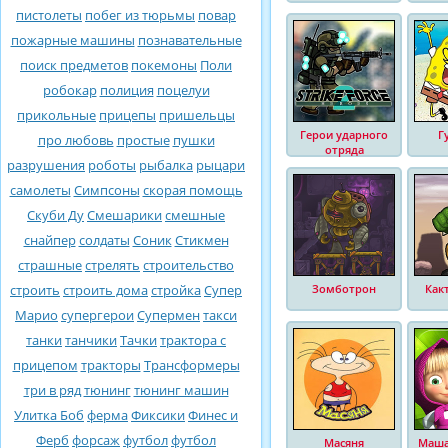
пистолеты
побег из тюрьмы
повар
пожарные машины
познавательные
поиск предметов
покемоны
Поли
робокар
полиция
поцелуи
прикольные
прицепы
пришельцы
Герои ударного
Г
про любовь
простые
пушки
отряда
разрушения
роботы
рыбалка
рыцари
самолеты
Симпсоны
скорая помощь
Скуби Ду
Смешарики
смешные
снайпер
солдаты
Соник
Стикмен
страшные
стрелять
строительство
строить
строить дома
стройка
Супер
Зомботрон
Как
Марио
супергерои
Супермен
такси
танки
танчики
Тачки
трактора с
прицепом
тракторы
Трансформеры
три в ряд
тюнинг
тюнинг машин
Улитка Боб
ферма
Фиксики
Финес и
Ферб
форсаж
футбол
футбол
Масяня
Маша