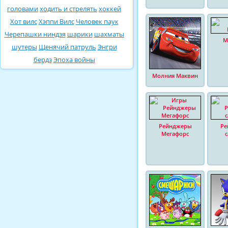
головами
ходить и стрелять
хоккей
Хот вилс
Хэппи Вилс
Человек паук
Черепашки ниндзя
шарики
шахматы
М
шутеры
Щенячий патруль
Энгри
бердз
Эпоха войны
Молния Маквин
Рейнджеры
Ре
Мегафорс