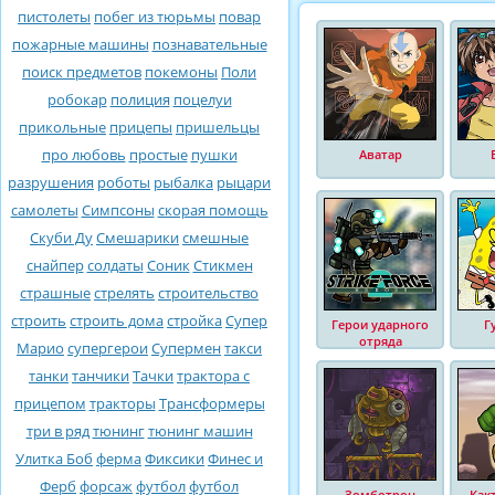
пистолеты
побег из тюрьмы
повар
пожарные машины
познавательные
поиск предметов
покемоны
Поли
робокар
полиция
поцелуи
прикольные
прицепы
пришельцы
про любовь
простые
пушки
Аватар
разрушения
роботы
рыбалка
рыцари
самолеты
Симпсоны
скорая помощь
Скуби Ду
Смешарики
смешные
снайпер
солдаты
Соник
Стикмен
страшные
стрелять
строительство
строить
строить дома
стройка
Супер
Герои ударного
Г
отряда
Марио
супергерои
Супермен
такси
танки
танчики
Тачки
трактора с
прицепом
тракторы
Трансформеры
три в ряд
тюнинг
тюнинг машин
Улитка Боб
ферма
Фиксики
Финес и
Ферб
форсаж
футбол
футбол
Зомботрон
Как