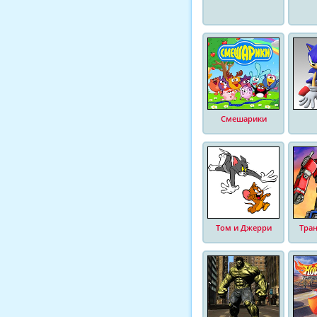
Смешарики
Том и Джерри
Тра