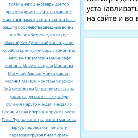
грязи
Диего
динозавры
доктор
устанавливать
драконы
дрифт
ездить на машине
на сайте и во
животные
замки
защита
защита базы
защита королевства
звездные войны
зомби
Зомботрон
зума
Кактус
Маккой
Кик Бутовский
конструктор
корабли
кран
кухня Сары
лабиринты
Лего
Лунтик
магазин
майнкрафт
машины
Мечи и сандали
Миньоны
Могучий Рыцарь
мойка машин
Молния Маквин
монстры
морской
бой
мотоциклы
Мстители
музыка
на
двоих
на русском языке
найди
отличия
Наруто
ниндзя
Ниндзя го
Огонь и Вода
операция
оружие
охота
Папа Луи
парковка
парковка машины
паркур
паровозики
пенальти
перевозка грузов
пила
пираты