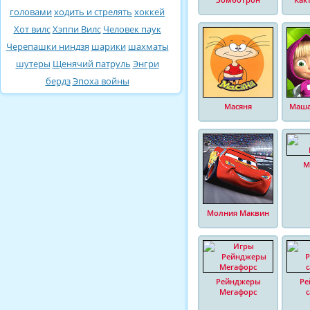
головами
ходить и стрелять
хоккей
Хот вилс
Хэппи Вилс
Человек паук
Черепашки ниндзя
шарики
шахматы
шутеры
Щенячий патруль
Энгри
бердз
Эпоха войны
Масяня
Маша
М
Молния Маквин
Рейнджеры
Ре
Мегафорс