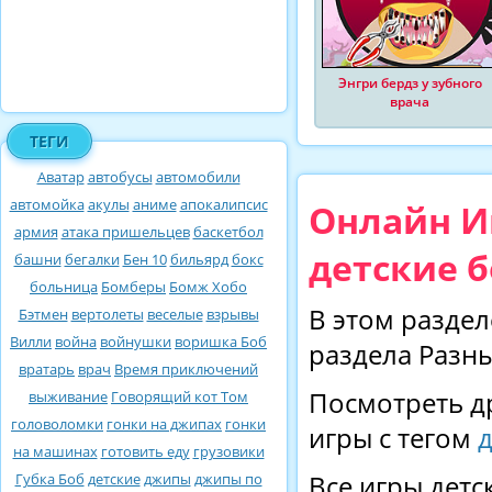
Энгри бердз у зубного
врача
ТЕГИ
Аватар
автобусы
автомобили
автомойка
акулы
аниме
апокалипсис
Онлайн Иг
армия
атака пришельцев
баскетбол
детские б
башни
бегалки
Бен 10
бильярд
бокс
больница
Бомберы
Бомж Хобо
В этом раздел
Бэтмен
вертолеты
веселые
взрывы
Вилли
война
войнушки
воришка Боб
раздела Разны
вратарь
врач
Время приключений
Посмотреть д
выживание
Говорящий кот Том
головоломки
гонки на джипах
гонки
игры с тегом
д
на машинах
готовить еду
грузовики
Губка Боб
детские
джипы
джипы по
Все игры детс