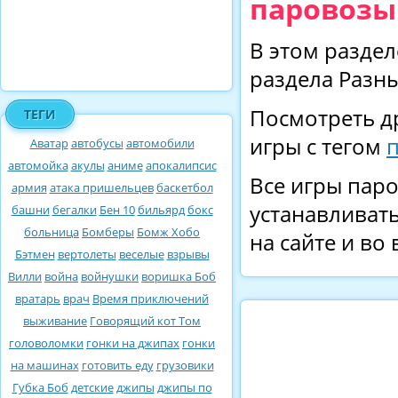
паровозы
В этом раздел
раздела Разны
Посмотреть д
ТЕГИ
игры с тегом
Аватар
автобусы
автомобили
автомойка
акулы
аниме
апокалипсис
Все игры паро
армия
атака пришельцев
баскетбол
устанавливать
башни
бегалки
Бен 10
бильярд
бокс
больница
Бомберы
Бомж Хобо
на сайте и во
Бэтмен
вертолеты
веселые
взрывы
Вилли
война
войнушки
воришка Боб
вратарь
врач
Время приключений
выживание
Говорящий кот Том
головоломки
гонки на джипах
гонки
на машинах
готовить еду
грузовики
Губка Боб
детские
джипы
джипы по