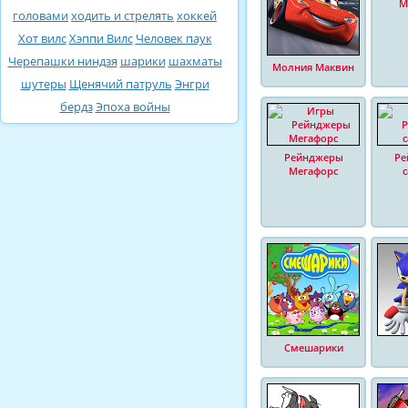
М
головами
ходить и стрелять
хоккей
Хот вилс
Хэппи Вилс
Человек паук
Черепашки ниндзя
шарики
шахматы
Молния Маквин
шутеры
Щенячий патруль
Энгри
бердз
Эпоха войны
Рейнджеры
Ре
Мегафорс
Смешарики