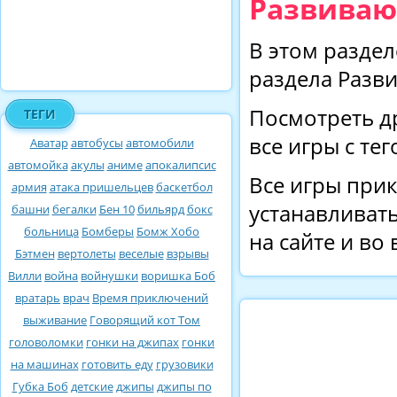
Развиваю
В этом раздел
раздела Разв
Посмотреть д
ТЕГИ
все игры с те
Аватар
автобусы
автомобили
автомойка
акулы
аниме
апокалипсис
Все игры прик
армия
атака пришельцев
баскетбол
устанавливать
башни
бегалки
Бен 10
бильярд
бокс
больница
Бомберы
Бомж Хобо
на сайте и во
Бэтмен
вертолеты
веселые
взрывы
Вилли
война
войнушки
воришка Боб
вратарь
врач
Время приключений
выживание
Говорящий кот Том
головоломки
гонки на джипах
гонки
на машинах
готовить еду
грузовики
Губка Боб
детские
джипы
джипы по