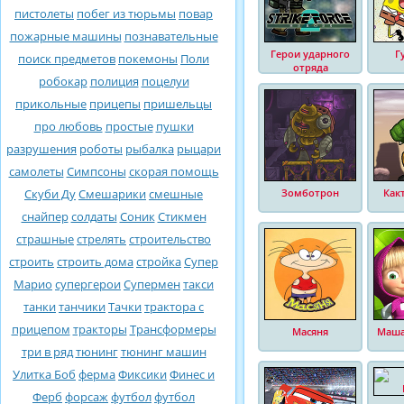
пистолеты
побег из тюрьмы
повар
пожарные машины
познавательные
Герои ударного
Г
поиск предметов
покемоны
Поли
отряда
робокар
полиция
поцелуи
прикольные
прицепы
пришельцы
про любовь
простые
пушки
разрушения
роботы
рыбалка
рыцари
самолеты
Симпсоны
скорая помощь
Скуби Ду
Смешарики
смешные
Зомботрон
Как
снайпер
солдаты
Соник
Стикмен
страшные
стрелять
строительство
строить
строить дома
стройка
Супер
Марио
супергерои
Супермен
такси
танки
танчики
Тачки
трактора с
прицепом
тракторы
Трансформеры
Масяня
Маша
три в ряд
тюнинг
тюнинг машин
Улитка Боб
ферма
Фиксики
Финес и
Ферб
форсаж
футбол
футбол