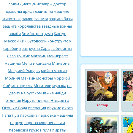
грязи
Диего
динозавры
доктор
драконы
дрифт
ездить на машине
животные
замки
защита
защита базы
защита королевства
звездные войны
зомби
Зомботрон
зума
Кактус
Маккой
Кик Бутовский
конструктор
корабли
кран
кухня Сары
лабиринты
Лего
Лунтик
магазин
майнкрафт
машины
Мечи и сандали
Миньоны
Могучий Рыцарь
мойка машин
Молния Маквин
монстры
морской
бой
мотоциклы
Мстители
музыка
на
двоих
на русском языке
найди
отличия
Наруто
ниндзя
Ниндзя го
Аватар
Огонь и Вода
операция
оружие
охота
Папа Луи
парковка
парковка машины
паркур
паровозики
пенальти
перевозка грузов
пила
пираты