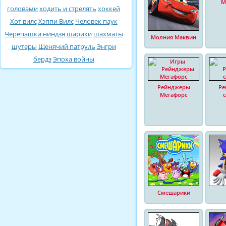
М
головами
ходить и стрелять
хоккей
Хот вилс
Хэппи Вилс
Человек паук
Черепашки ниндзя
шарики
шахматы
Молния Маквин
шутеры
Щенячий патруль
Энгри
бердз
Эпоха войны
Рейнджеры
Ре
Мегафорс
Смешарики