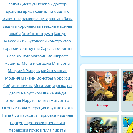
грязи
Диего
динозавры
доктор
драконы
дрифт
ездить на машине
животные
замки
защита
защита базы
защита королевства
звездные войны
зомби
Зомботрон
зума
Кактус
Маккой
Кик Бутовский
конструктор
корабли
кран
кухня Сары
лабиринты
Лего
Лунтик
магазин
майнкрафт
машины
Мечи и сандали
Миньоны
Могучий Рыцарь
мойка машин
Молния Маквин
монстры
морской
бой
мотоциклы
Мстители
музыка
на
двоих
на русском языке
найди
отличия
Наруто
ниндзя
Ниндзя го
Аватар
Огонь и Вода
операция
оружие
охота
Папа Луи
парковка
парковка машины
паркур
паровозики
пенальти
перевозка грузов
пила
пираты