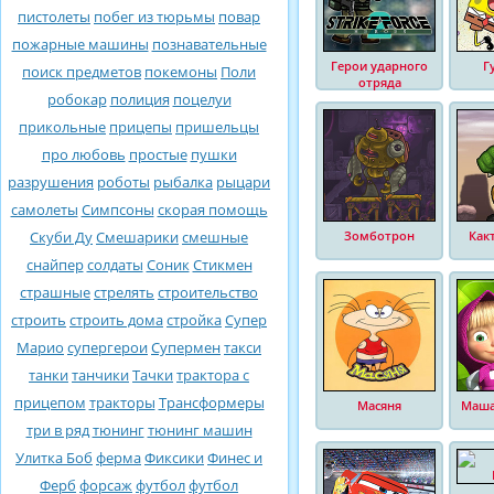
пистолеты
побег из тюрьмы
повар
пожарные машины
познавательные
Герои ударного
Г
поиск предметов
покемоны
Поли
отряда
робокар
полиция
поцелуи
прикольные
прицепы
пришельцы
про любовь
простые
пушки
разрушения
роботы
рыбалка
рыцари
самолеты
Симпсоны
скорая помощь
Скуби Ду
Смешарики
смешные
Зомботрон
Как
снайпер
солдаты
Соник
Стикмен
страшные
стрелять
строительство
строить
строить дома
стройка
Супер
Марио
супергерои
Супермен
такси
танки
танчики
Тачки
трактора с
прицепом
тракторы
Трансформеры
Масяня
Маша
три в ряд
тюнинг
тюнинг машин
Улитка Боб
ферма
Фиксики
Финес и
Ферб
форсаж
футбол
футбол