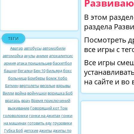
Развиваю
В этом раздел
раздела Разв
Посмотреть д
ТЕГИ
все игры с те
Аватар
автобусы
автомобили
автомойка
акулы
аниме
апокалипсис
Все игры смеш
армия
атака пришельцев
баскетбол
устанавливать
башни
бегалки
Бен 10
бильярд
бокс
больница
Бомберы
Бомж Хобо
на сайте и во
Бэтмен
вертолеты
веселые
взрывы
Вилли
война
войнушки
воришка Боб
вратарь
врач
Время приключений
выживание
Говорящий кот Том
головоломки
гонки на джипах
гонки
на машинах
готовить еду
грузовики
Губка Боб
детские
джипы
джипы по