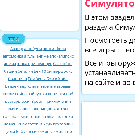
Симулято
В этом раздел
раздела Симу
Посмотреть д
ТЕГИ
все игры с те
Аватар
автобусы
автомобили
автомойка
акулы
аниме
апокалипсис
Все игры оруж
армия
атака пришельцев
баскетбол
устанавливать
башни
бегалки
Бен 10
бильярд
бокс
больница
Бомберы
Бомж Хобо
на сайте и во
Бэтмен
вертолеты
веселые
взрывы
Вилли
война
войнушки
воришка Боб
вратарь
врач
Время приключений
выживание
Говорящий кот Том
головоломки
гонки на джипах
гонки
на машинах
готовить еду
грузовики
Губка Боб
детские
джипы
джипы по