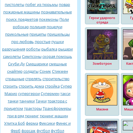
пистолеты
побег из тюрьмы
повар
пожарные машины
познавательные
Герои ударного
Г
поиск предметов
покемоны
Поли
отряда
робокар
полиция
поцелуи
прикольные
прицепы
пришельцы
про любовь
простые
пушки
разрушения
роботы
рыбалка
рыцари
самолеты
Симпсоны
скорая помощь
Скуби Ду
Смешарики
смешные
Зомботрон
Как
снайпер
солдаты
Соник
Стикмен
страшные
стрелять
строительство
строить
строить дома
стройка
Супер
Марио
супергерои
Супермен
такси
танки
танчики
Тачки
трактора с
прицепом
тракторы
Трансформеры
Масяня
Маша
три в ряд
тюнинг
тюнинг машин
Улитка Боб
ферма
Фиксики
Финес и
Ферб
форсаж
футбол
футбол