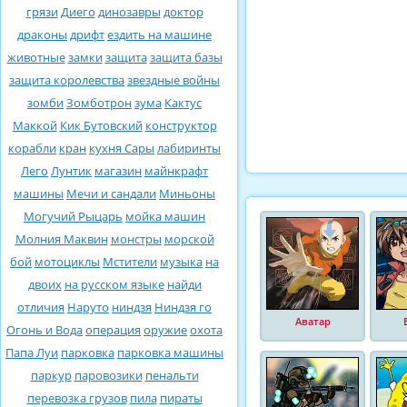
грязи
Диего
динозавры
доктор
драконы
дрифт
ездить на машине
животные
замки
защита
защита базы
защита королевства
звездные войны
зомби
Зомботрон
зума
Кактус
Маккой
Кик Бутовский
конструктор
корабли
кран
кухня Сары
лабиринты
Лего
Лунтик
магазин
майнкрафт
машины
Мечи и сандали
Миньоны
Могучий Рыцарь
мойка машин
Молния Маквин
монстры
морской
бой
мотоциклы
Мстители
музыка
на
двоих
на русском языке
найди
отличия
Наруто
ниндзя
Ниндзя го
Аватар
Огонь и Вода
операция
оружие
охота
Папа Луи
парковка
парковка машины
паркур
паровозики
пенальти
перевозка грузов
пила
пираты