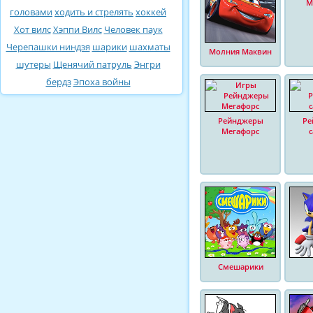
М
головами
ходить и стрелять
хоккей
Хот вилс
Хэппи Вилс
Человек паук
Черепашки ниндзя
шарики
шахматы
Молния Маквин
шутеры
Щенячий патруль
Энгри
бердз
Эпоха войны
Рейнджеры
Ре
Мегафорс
Смешарики