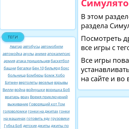
Симулятор
В этом раздел
раздела Симу
Посмотреть д
ТЕГИ
все игры с те
Аватар
автобусы
автомобили
автомойка
акулы
аниме
апокалипсис
Все игры пова
армия
атака пришельцев
баскетбол
устанавливать
башни
бегалки
Бен 10
бильярд
бокс
больница
Бомберы
Бомж Хобо
на сайте и во
Бэтмен
вертолеты
веселые
взрывы
Вилли
война
войнушки
воришка Боб
вратарь
врач
Время приключений
выживание
Говорящий кот Том
головоломки
гонки на джипах
гонки
на машинах
готовить еду
грузовики
Губка Боб
детские
джипы
джипы по