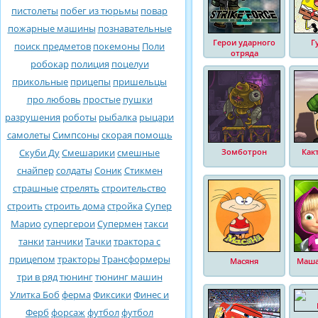
пистолеты
побег из тюрьмы
повар
пожарные машины
познавательные
Герои ударного
Г
поиск предметов
покемоны
Поли
отряда
робокар
полиция
поцелуи
прикольные
прицепы
пришельцы
про любовь
простые
пушки
разрушения
роботы
рыбалка
рыцари
самолеты
Симпсоны
скорая помощь
Скуби Ду
Смешарики
смешные
Зомботрон
Как
снайпер
солдаты
Соник
Стикмен
страшные
стрелять
строительство
строить
строить дома
стройка
Супер
Марио
супергерои
Супермен
такси
танки
танчики
Тачки
трактора с
прицепом
тракторы
Трансформеры
Масяня
Маша
три в ряд
тюнинг
тюнинг машин
Улитка Боб
ферма
Фиксики
Финес и
Ферб
форсаж
футбол
футбол