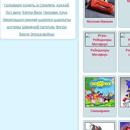
М
головами
ходить и стрелять
хоккей
Хот вилс
Хэппи Вилс
Человек паук
Черепашки ниндзя
шарики
шахматы
Молния Маквин
шутеры
Щенячий патруль
Энгри
бердз
Эпоха войны
Рейнджеры
Ре
Мегафорс
Смешарики