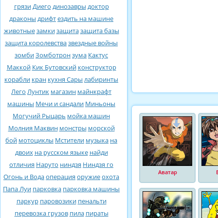
грязи
Диего
динозавры
доктор
драконы
дрифт
ездить на машине
животные
замки
защита
защита базы
защита королевства
звездные войны
зомби
Зомботрон
зума
Кактус
Маккой
Кик Бутовский
конструктор
корабли
кран
кухня Сары
лабиринты
Лего
Лунтик
магазин
майнкрафт
машины
Мечи и сандали
Миньоны
Могучий Рыцарь
мойка машин
Молния Маквин
монстры
морской
бой
мотоциклы
Мстители
музыка
на
двоих
на русском языке
найди
отличия
Наруто
ниндзя
Ниндзя го
Аватар
Огонь и Вода
операция
оружие
охота
Папа Луи
парковка
парковка машины
паркур
паровозики
пенальти
перевозка грузов
пила
пираты