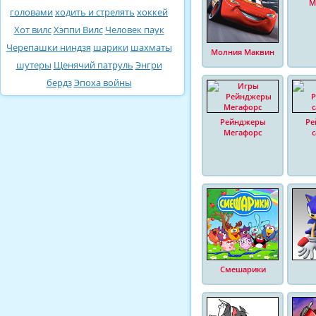
М
головами
ходить и стрелять
хоккей
Хот вилс
Хэппи Вилс
Человек паук
Черепашки ниндзя
шарики
шахматы
Молния Маквин
шутеры
Щенячий патруль
Энгри
бердз
Эпоха войны
Рейнджеры
Ре
Мегафорс
Смешарики