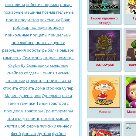
пистолеты
побег из тюрьмы
повар
пожарные машины
познавательные
Герои ударного
Г
поиск предметов
покемоны
Поли
отряда
робокар
полиция
поцелуи
прикольные
прицепы
пришельцы
про любовь
простые
пушки
разрушения
роботы
рыбалка
рыцари
самолеты
Симпсоны
скорая помощь
Скуби Ду
Смешарики
смешные
Зомботрон
Как
снайпер
солдаты
Соник
Стикмен
страшные
стрелять
строительство
строить
строить дома
стройка
Супер
Марио
супергерои
Супермен
такси
танки
танчики
Тачки
трактора с
прицепом
тракторы
Трансформеры
Масяня
Маша
три в ряд
тюнинг
тюнинг машин
Улитка Боб
ферма
Фиксики
Финес и
Ферб
форсаж
футбол
футбол