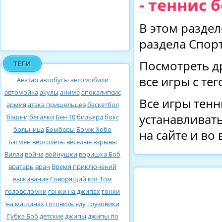
- теннис 
В этом раздел
раздела Спорт
Посмотреть д
ТЕГИ
все игры с те
Аватар
автобусы
автомобили
автомойка
акулы
аниме
апокалипсис
Все игры тенн
армия
атака пришельцев
баскетбол
устанавливать
башни
бегалки
Бен 10
бильярд
бокс
больница
Бомберы
Бомж Хобо
на сайте и во
Бэтмен
вертолеты
веселые
взрывы
Вилли
война
войнушки
воришка Боб
вратарь
врач
Время приключений
выживание
Говорящий кот Том
головоломки
гонки на джипах
гонки
на машинах
готовить еду
грузовики
Губка Боб
детские
джипы
джипы по