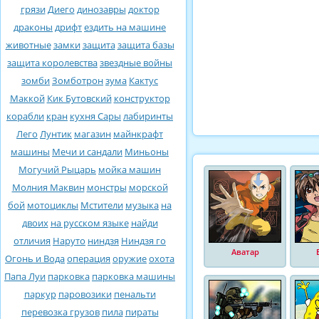
грязи
Диего
динозавры
доктор
драконы
дрифт
ездить на машине
животные
замки
защита
защита базы
защита королевства
звездные войны
зомби
Зомботрон
зума
Кактус
Маккой
Кик Бутовский
конструктор
корабли
кран
кухня Сары
лабиринты
Лего
Лунтик
магазин
майнкрафт
машины
Мечи и сандали
Миньоны
Могучий Рыцарь
мойка машин
Молния Маквин
монстры
морской
бой
мотоциклы
Мстители
музыка
на
двоих
на русском языке
найди
отличия
Наруто
ниндзя
Ниндзя го
Аватар
Огонь и Вода
операция
оружие
охота
Папа Луи
парковка
парковка машины
паркур
паровозики
пенальти
перевозка грузов
пила
пираты