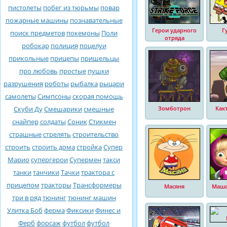
пистолеты
побег из тюрьмы
повар
пожарные машины
познавательные
Герои ударного
Г
поиск предметов
покемоны
Поли
отряда
робокар
полиция
поцелуи
прикольные
прицепы
пришельцы
про любовь
простые
пушки
разрушения
роботы
рыбалка
рыцари
самолеты
Симпсоны
скорая помощь
Скуби Ду
Смешарики
смешные
Зомботрон
Как
снайпер
солдаты
Соник
Стикмен
страшные
стрелять
строительство
строить
строить дома
стройка
Супер
Марио
супергерои
Супермен
такси
танки
танчики
Тачки
трактора с
прицепом
тракторы
Трансформеры
Масяня
Маша
три в ряд
тюнинг
тюнинг машин
Улитка Боб
ферма
Фиксики
Финес и
Ферб
форсаж
футбол
футбол