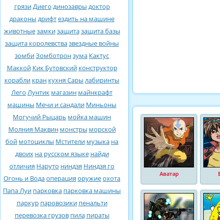
грязи
Диего
динозавры
доктор
драконы
дрифт
ездить на машине
животные
замки
защита
защита базы
защита королевства
звездные войны
зомби
Зомботрон
зума
Кактус
Маккой
Кик Бутовский
конструктор
корабли
кран
кухня Сары
лабиринты
Лего
Лунтик
магазин
майнкрафт
машины
Мечи и сандали
Миньоны
Могучий Рыцарь
мойка машин
Молния Маквин
монстры
морской
бой
мотоциклы
Мстители
музыка
на
двоих
на русском языке
найди
отличия
Наруто
ниндзя
Ниндзя го
Аватар
Огонь и Вода
операция
оружие
охота
Папа Луи
парковка
парковка машины
паркур
паровозики
пенальти
перевозка грузов
пила
пираты