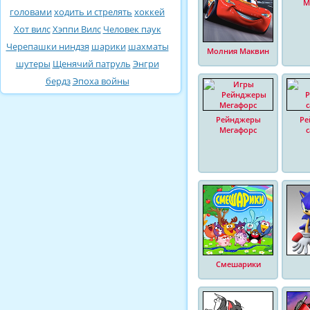
М
головами
ходить и стрелять
хоккей
Хот вилс
Хэппи Вилс
Человек паук
Черепашки ниндзя
шарики
шахматы
Молния Маквин
шутеры
Щенячий патруль
Энгри
бердз
Эпоха войны
Рейнджеры
Ре
Мегафорс
Смешарики