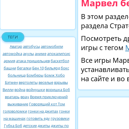
Марвел б
В этом раздел
раздела Страт
Посмотреть д
ТЕГИ
игры с тегом
Аватар
автобусы
автомобили
автомойка
акулы
аниме
апокалипсис
Все игры Марв
армия
атака пришельцев
баскетбол
устанавливать
башни
бегалки
Бен 10
бильярд
бокс
больница
Бомберы
Бомж Хобо
на сайте и во
Бэтмен
вертолеты
веселые
взрывы
Вилли
война
войнушки
воришка Боб
вратарь
врач
Время приключений
выживание
Говорящий кот Том
головоломки
гонки на джипах
гонки
на машинах
готовить еду
грузовики
Губка Боб
детские
джипы
джипы по