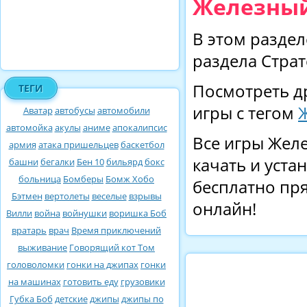
Железный
В этом раздел
раздела Страт
Посмотреть д
ТЕГИ
игры с тегом
Аватар
автобусы
автомобили
автомойка
акулы
аниме
апокалипсис
Все игры Жел
армия
атака пришельцев
баскетбол
качать и уста
башни
бегалки
Бен 10
бильярд
бокс
больница
Бомберы
Бомж Хобо
бесплатно пря
Бэтмен
вертолеты
веселые
взрывы
онлайн!
Вилли
война
войнушки
воришка Боб
вратарь
врач
Время приключений
выживание
Говорящий кот Том
головоломки
гонки на джипах
гонки
на машинах
готовить еду
грузовики
Губка Боб
детские
джипы
джипы по