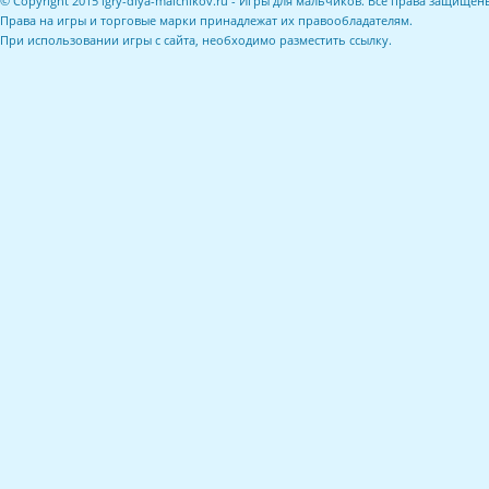
© Copyright 2015 igry-dlya-malchikov.ru - Игры для мальчиков. Все права защищен
Права на игры и торговые марки принадлежат их правообладателям.
При использовании игры с сайта, необходимо разместить ссылку.