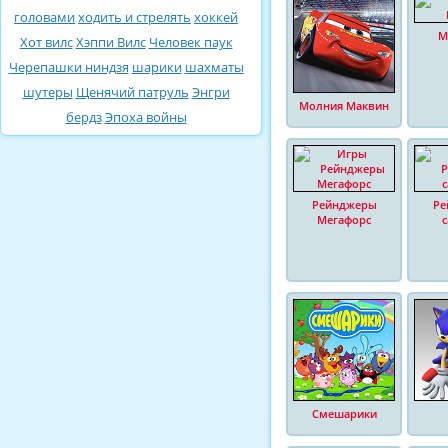
головами
ходить и стрелять
хоккей
М
Хот вилс
Хэппи Вилс
Человек паук
Черепашки ниндзя
шарики
шахматы
шутеры
Щенячий патруль
Энгри
Молния Маквин
бердз
Эпоха войны
Рейнджеры
Ре
Мегафорс
Смешарики