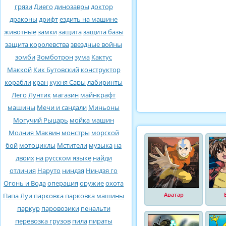
грязи
Диего
динозавры
доктор
драконы
дрифт
ездить на машине
животные
замки
защита
защита базы
защита королевства
звездные войны
зомби
Зомботрон
зума
Кактус
Маккой
Кик Бутовский
конструктор
корабли
кран
кухня Сары
лабиринты
Лего
Лунтик
магазин
майнкрафт
машины
Мечи и сандали
Миньоны
Могучий Рыцарь
мойка машин
Молния Маквин
монстры
морской
бой
мотоциклы
Мстители
музыка
на
двоих
на русском языке
найди
отличия
Наруто
ниндзя
Ниндзя го
Огонь и Вода
операция
оружие
охота
Аватар
Папа Луи
парковка
парковка машины
паркур
паровозики
пенальти
перевозка грузов
пила
пираты