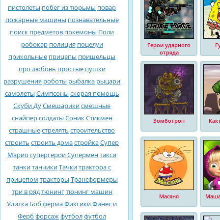
пистолеты
побег из тюрьмы
повар
пожарные машины
познавательные
поиск предметов
покемоны
Поли
робокар
полиция
поцелуи
Герои ударного
Г
отряда
прикольные
прицепы
пришельцы
про любовь
простые
пушки
разрушения
роботы
рыбалка
рыцари
самолеты
Симпсоны
скорая помощь
Скуби Ду
Смешарики
смешные
снайпер
солдаты
Соник
Стикмен
Зомботрон
Как
страшные
стрелять
строительство
строить
строить дома
стройка
Супер
Марио
супергерои
Супермен
такси
танки
танчики
Тачки
трактора с
прицепом
тракторы
Трансформеры
три в ряд
тюнинг
тюнинг машин
Масяня
Маша
Улитка Боб
ферма
Фиксики
Финес и
Ферб
форсаж
футбол
футбол