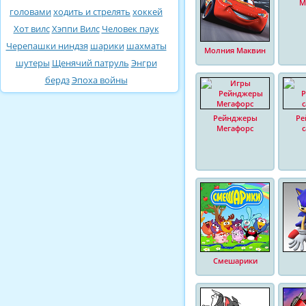
М
головами
ходить и стрелять
хоккей
Хот вилс
Хэппи Вилс
Человек паук
Черепашки ниндзя
шарики
шахматы
Молния Маквин
шутеры
Щенячий патруль
Энгри
бердз
Эпоха войны
Рейнджеры
Ре
Мегафорс
Смешарики