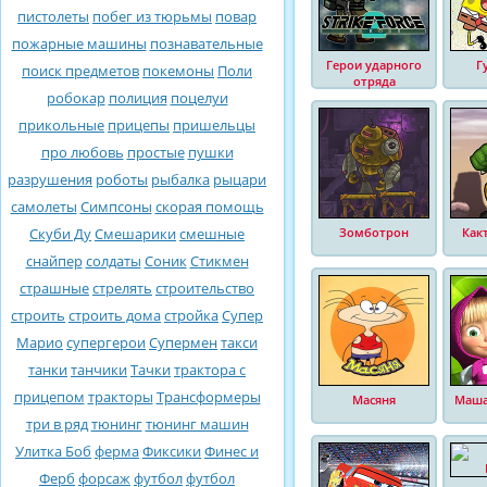
пистолеты
побег из тюрьмы
повар
пожарные машины
познавательные
Герои ударного
Г
поиск предметов
покемоны
Поли
отряда
робокар
полиция
поцелуи
прикольные
прицепы
пришельцы
про любовь
простые
пушки
разрушения
роботы
рыбалка
рыцари
самолеты
Симпсоны
скорая помощь
Скуби Ду
Смешарики
смешные
Зомботрон
Как
снайпер
солдаты
Соник
Стикмен
страшные
стрелять
строительство
строить
строить дома
стройка
Супер
Марио
супергерои
Супермен
такси
танки
танчики
Тачки
трактора с
прицепом
тракторы
Трансформеры
Масяня
Маша
три в ряд
тюнинг
тюнинг машин
Улитка Боб
ферма
Фиксики
Финес и
Ферб
форсаж
футбол
футбол