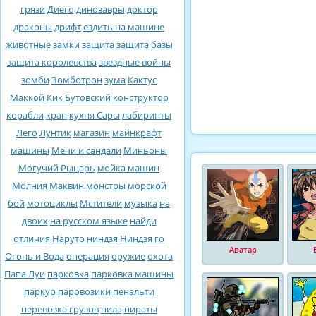
грязи
Диего
динозавры
доктор
драконы
дрифт
ездить на машине
животные
замки
защита
защита базы
защита королевства
звездные войны
зомби
Зомботрон
зума
Кактус
Маккой
Кик Бутовский
конструктор
корабли
кран
кухня Сары
лабиринты
Лего
Лунтик
магазин
майнкрафт
машины
Мечи и сандали
Миньоны
Могучий Рыцарь
мойка машин
Молния Маквин
монстры
морской
бой
мотоциклы
Мстители
музыка
на
двоих
на русском языке
найди
отличия
Наруто
ниндзя
Ниндзя го
Аватар
Огонь и Вода
операция
оружие
охота
Папа Луи
парковка
парковка машины
паркур
паровозики
пенальти
перевозка грузов
пила
пираты