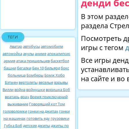
денди бе
В этом раздел
раздела Стрел
Посмотреть д
ТЕГИ
игры с тегом
Аватар
автобусы
автомобили
автомойка
акулы
аниме
апокалипсис
Все игры денд
армия
атака пришельцев
баскетбол
устанавливать
башни
бегалки
Бен 10
бильярд
бокс
больница
Бомберы
Бомж Хобо
на сайте и во
Бэтмен
вертолеты
веселые
взрывы
Вилли
война
войнушки
воришка Боб
вратарь
врач
Время приключений
выживание
Говорящий кот Том
головоломки
гонки на джипах
гонки
на машинах
готовить еду
грузовики
Губка Боб
детские
джипы
джипы по