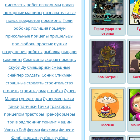
пистолеты
побег из тюрьмы
повар
пожарные машины
познавательные
поиск предметов
покемоны
Поли
робокар
полиция
поцелуи
Герои ударного
Г
отряда
прикольные
прицепы
пришельцы
про любовь
простые
пушки
разрушения
роботы
рыбалка
рыцари
самолеты
Симпсоны
скорая помощь
Скуби Ду
Смешарики
смешные
снайпер
солдаты
Соник
Стикмен
Зомботрон
Как
страшные
стрелять
строительство
строить
строить дома
стройка
Супер
Марио
супергерои
Супермен
такси
танки
танчики
Тачки
трактора с
прицепом
тракторы
Трансформеры
три в ряд
тюнинг
тюнинг машин
Масяня
Маша
Улитка Боб
ферма
Фиксики
Финес и
Ферб
форсаж
футбол
футбол