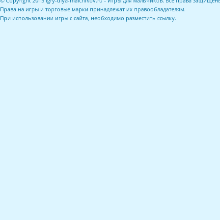
© Copyright 2015 igry-dlya-malchikov.ru - Игры для мальчиков. Все права защищен
Права на игры и торговые марки принадлежат их правообладателям.
При использовании игры с сайта, необходимо разместить ссылку.