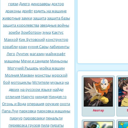
грязи
Диего
динозавры
доктор
драконы
дрифт
ездить на машине
животные
замки
защита
защита базы
защита королевства
звездные войны
зомби
Зомботрон
зума
Кактус
Маккой
Кик Бутовский
конструктор
корабли
кран
кухня Сары
лабиринты
Лего
Лунтик
магазин
майнкрафт
машины
Мечи и сандали
Миньоны
Могучий Рыцарь
мойка машин
Молния Маквин
монстры
морской
бой
мотоциклы
Мстители
музыка
на
двоих
на русском языке
найди
отличия
Наруто
ниндзя
Ниндзя го
Огонь и Вода
операция
оружие
охота
Аватар
Папа Луи
парковка
парковка машины
паркур
паровозики
пенальти
перевозка грузов
пила
пираты