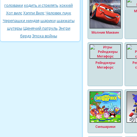
головами
ходить и стрелять
хоккей
М
Хот вилс
Хэппи Вилс
Человек паук
Черепашки ниндзя
шарики
шахматы
шутеры
Щенячий патруль
Энгри
Молния Маквин
бердз
Эпоха войны
Рейнджеры
Ре
Мегафорс
Смешарики