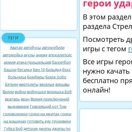
герои уда
В этом раздел
раздела Стрел
Посмотреть д
ТЕГИ
игры с тегом
г
Аватар
автобусы
автомобили
автомойка
акулы
аниме
апокалипсис
Все игры геро
армия
атака пришельцев
баскетбол
нужно качать 
башни
бегалки
Бен 10
бильярд
бокс
больница
Бомберы
Бомж Хобо
бесплатно пря
Бэтмен
вертолеты
веселые
взрывы
онлайн!
Вилли
война
войнушки
воришка Боб
вратарь
врач
Время приключений
выживание
Говорящий кот Том
головоломки
гонки на джипах
гонки
на машинах
готовить еду
грузовики
Губка Боб
детские
джипы
джипы по