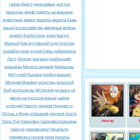
грязи
Диего
динозавры
доктор
драконы
дрифт
ездить на машине
животные
замки
защита
защита базы
защита королевства
звездные войны
зомби
Зомботрон
зума
Кактус
Маккой
Кик Бутовский
конструктор
корабли
кран
кухня Сары
лабиринты
Лего
Лунтик
магазин
майнкрафт
машины
Мечи и сандали
Миньоны
Могучий Рыцарь
мойка машин
Молния Маквин
монстры
морской
бой
мотоциклы
Мстители
музыка
на
двоих
на русском языке
найди
отличия
Наруто
ниндзя
Ниндзя го
Огонь и Вода
операция
оружие
охота
Аватар
Папа Луи
парковка
парковка машины
паркур
паровозики
пенальти
перевозка грузов
пила
пираты