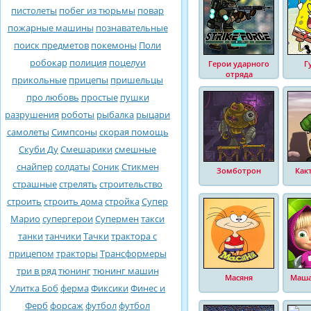
пистолеты
побег из тюрьмы
повар
пожарные машины
познавательные
поиск предметов
покемоны
Поли
робокар
полиция
поцелуи
Герои ударного
Г
отряда
прикольные
прицепы
пришельцы
про любовь
простые
пушки
разрушения
роботы
рыбалка
рыцари
самолеты
Симпсоны
скорая помощь
Скуби Ду
Смешарики
смешные
снайпер
солдаты
Соник
Стикмен
Зомботрон
Как
страшные
стрелять
строительство
строить
строить дома
стройка
Супер
Марио
супергерои
Супермен
такси
танки
танчики
Тачки
трактора с
прицепом
тракторы
Трансформеры
три в ряд
тюнинг
тюнинг машин
Масяня
Маша
Улитка Боб
ферма
Фиксики
Финес и
Ферб
форсаж
футбол
футбол