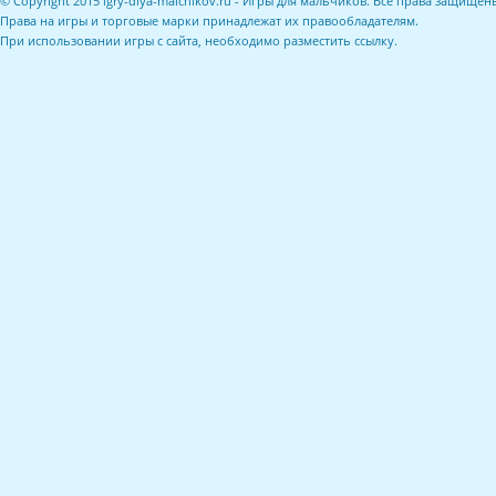
© Copyright 2015 igry-dlya-malchikov.ru - Игры для мальчиков. Все права защищен
Права на игры и торговые марки принадлежат их правообладателям.
При использовании игры с сайта, необходимо разместить ссылку.