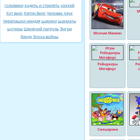
головами
ходить и стрелять
хоккей
М
Хот вилс
Хэппи Вилс
Человек паук
Черепашки ниндзя
шарики
шахматы
шутеры
Щенячий патруль
Энгри
Молния Маквин
бердз
Эпоха войны
Рейнджеры
Ре
Мегафорс
Смешарики