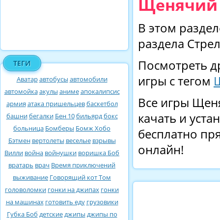
Щенячий 
В этом раздел
раздела Стрел
Посмотреть д
ТЕГИ
игры с тегом
Аватар
автобусы
автомобили
автомойка
акулы
аниме
апокалипсис
Все игры Щен
армия
атака пришельцев
баскетбол
качать и уста
башни
бегалки
Бен 10
бильярд
бокс
больница
Бомберы
Бомж Хобо
бесплатно пря
Бэтмен
вертолеты
веселые
взрывы
онлайн!
Вилли
война
войнушки
воришка Боб
вратарь
врач
Время приключений
выживание
Говорящий кот Том
головоломки
гонки на джипах
гонки
на машинах
готовить еду
грузовики
Губка Боб
детские
джипы
джипы по