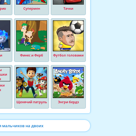
рио
Супермен
Тачки
и
Финес и Ферб
Футбол головами
шки
я
Щенячий патруль
Энгри бердз
я мальчиков на двоих