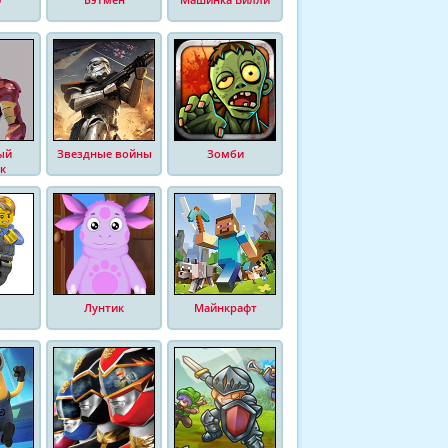
ый
Звездные войны
Зомби
к
Лунтик
Майнкрафт