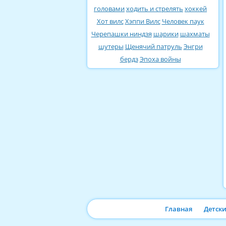
головами
ходить и стрелять
хоккей
Хот вилс
Хэппи Вилс
Человек паук
Черепашки ниндзя
шарики
шахматы
шутеры
Щенячий патруль
Энгри
бердз
Эпоха войны
Главная
Детск