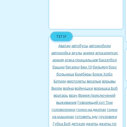
ТЕГИ
Аватар
автобусы
автомобили
автомойка
акулы
аниме
апокалипсис
армия
атака пришельцев
баскетбол
башни
бегалки
Бен 10
бильярд
бокс
больница
Бомберы
Бомж Хобо
Бэтмен
вертолеты
веселые
взрывы
Вилли
война
войнушки
воришка Боб
вратарь
врач
Время приключений
выживание
Говорящий кот Том
головоломки
гонки на джипах
гонки
на машинах
готовить еду
грузовики
Губка Боб
детские
джипы
джипы по