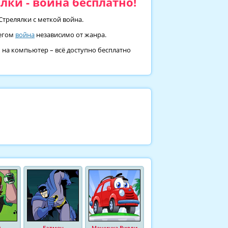
лки - война бесплатно!
Стрелялки с меткой война.
тегом
война
независимо от жанра.
ь на компьютер – всё доступно бесплатно
0
Бэтмен
Машинка Вилли