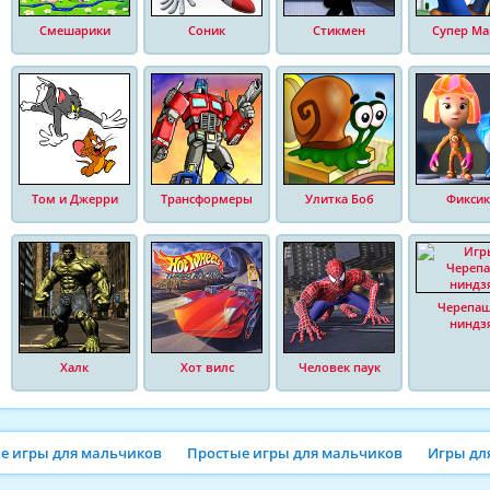
Смешарики
Соник
Стикмен
Супер Ма
Том и Джерри
Трансформеры
Улитка Боб
Фиксик
Черепа
ниндз
Халк
Хот вилс
Человек паук
ие игры для мальчиков
Простые игры для мальчиков
Игры дл