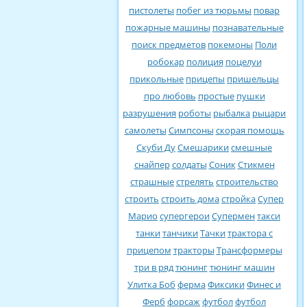
пистолеты
побег из тюрьмы
повар
пожарные машины
познавательные
поиск предметов
покемоны
Поли
робокар
полиция
поцелуи
прикольные
прицепы
пришельцы
про любовь
простые
пушки
разрушения
роботы
рыбалка
рыцари
самолеты
Симпсоны
скорая помощь
Скуби Ду
Смешарики
смешные
снайпер
солдаты
Соник
Стикмен
страшные
стрелять
строительство
строить
строить дома
стройка
Супер
Марио
супергерои
Супермен
такси
танки
танчики
Тачки
трактора с
прицепом
тракторы
Трансформеры
три в ряд
тюнинг
тюнинг машин
Улитка Боб
ферма
Фиксики
Финес и
Ферб
форсаж
футбол
футбол