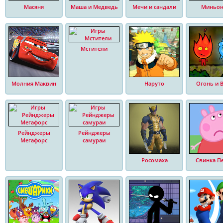
Масяня
Маша и Медведь
Мечи и сандали
Миньо
Мстители
Молния Маквин
Наруто
Огонь и 
Рейнджеры
Рейнджеры
Мегафорс
самураи
Росомаха
Свинка П