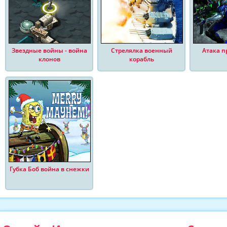
Звездные войны - война
Стрелялка военный
Атака п
клонов
корабль
Губка Боб война в снежки