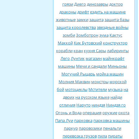
грязи
Диего
динозавры
доктор
драконы
дрифт
ездить на машине
животные
замки
защита
защита базы
защита королевства
звездные войны
зомби
Зомботрон
зума
Кактус
Маккой
Кик Бутовский
конструктор
корабли
кран
кухня Сары
лабиринты
Лего
Лунтик
магазин
майнкрафт
машины
Мечи и сандали
Миньоны
Могучий Рыцарь
мойка машин
Молния Маквин
монстры
морской
бой
мотоциклы
Мстители
музыка
на
двоих
на русском языке
найди
отличия
Наруто
ниндзя
Ниндзя го
Огонь и Вода
операция
оружие
охота
Папа Луи
парковка
парковка машины
паркур
паровозики
пенальти
перевозка грузов
пила
пираты