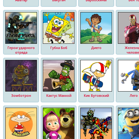
Герои ударного
Губка Боб
Диего
Железн
отряда
челове
Зомботрон
Кактус Маккой
Кик Бутовский
Лего