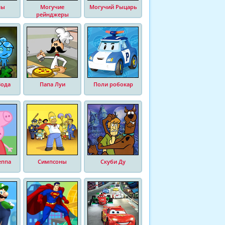
ны
Могучие
Могучий Рыцарь
рейнджеры
Вода
Папа Луи
Поли робокар
еппа
Симпсоны
Скуби Ду