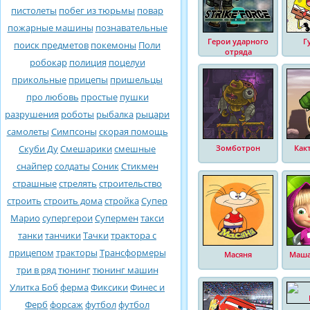
пистолеты
побег из тюрьмы
повар
пожарные машины
познавательные
Герои ударного
Г
поиск предметов
покемоны
Поли
отряда
робокар
полиция
поцелуи
прикольные
прицепы
пришельцы
про любовь
простые
пушки
разрушения
роботы
рыбалка
рыцари
самолеты
Симпсоны
скорая помощь
Скуби Ду
Смешарики
смешные
Зомботрон
Как
снайпер
солдаты
Соник
Стикмен
страшные
стрелять
строительство
строить
строить дома
стройка
Супер
Марио
супергерои
Супермен
такси
танки
танчики
Тачки
трактора с
прицепом
тракторы
Трансформеры
Масяня
Маша
три в ряд
тюнинг
тюнинг машин
Улитка Боб
ферма
Фиксики
Финес и
Ферб
форсаж
футбол
футбол