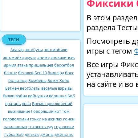
Фиксики 
В этом раздел
раздела Тесты
Посмотреть д
ТЕГИ
игры с тегом
Аватар
автобусы
автомобили
автомойка
акулы
аниме
апокалипсис
Все игры Фикс
армия
атака пришельцев
баскетбол
устанавливать
башни
бегалки
Бен 10
бильярд
бокс
больница
Бомберы
Бомж Хобо
на сайте и во
Бэтмен
вертолеты
веселые
взрывы
Вилли
война
войнушки
воришка Боб
вратарь
врач
Время приключений
выживание
Говорящий кот Том
головоломки
гонки на джипах
гонки
на машинах
готовить еду
грузовики
Губка Боб
детские
джипы
джипы по