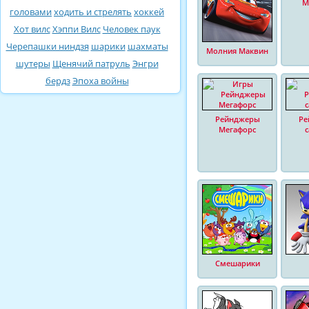
М
головами
ходить и стрелять
хоккей
Хот вилс
Хэппи Вилс
Человек паук
Черепашки ниндзя
шарики
шахматы
Молния Маквин
шутеры
Щенячий патруль
Энгри
бердз
Эпоха войны
Рейнджеры
Ре
Мегафорс
Смешарики