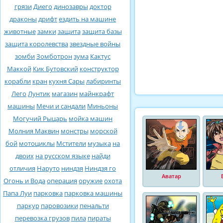
грязи
Диего
динозавры
доктор
драконы
дрифт
ездить на машине
животные
замки
защита
защита базы
защита королевства
звездные войны
зомби
Зомботрон
зума
Кактус
Маккой
Кик Бутовский
конструктор
корабли
кран
кухня Сары
лабиринты
Лего
Лунтик
магазин
майнкрафт
машины
Мечи и сандали
Миньоны
Могучий Рыцарь
мойка машин
Молния Маквин
монстры
морской
бой
мотоциклы
Мстители
музыка
на
двоих
на русском языке
найди
отличия
Наруто
ниндзя
Ниндзя го
Аватар
Огонь и Вода
операция
оружие
охота
Папа Луи
парковка
парковка машины
паркур
паровозики
пенальти
перевозка грузов
пила
пираты