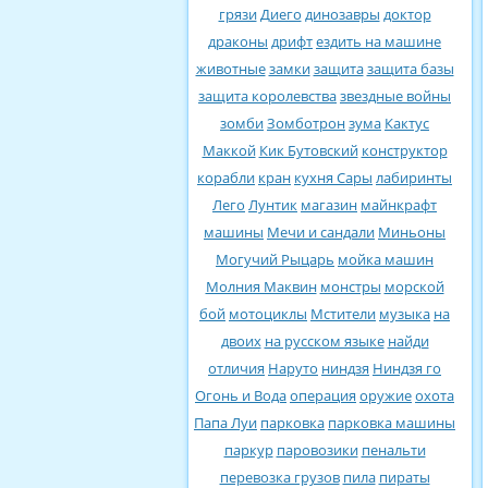
грязи
Диего
динозавры
доктор
драконы
дрифт
ездить на машине
животные
замки
защита
защита базы
защита королевства
звездные войны
зомби
Зомботрон
зума
Кактус
Маккой
Кик Бутовский
конструктор
корабли
кран
кухня Сары
лабиринты
Лего
Лунтик
магазин
майнкрафт
машины
Мечи и сандали
Миньоны
Могучий Рыцарь
мойка машин
Молния Маквин
монстры
морской
бой
мотоциклы
Мстители
музыка
на
двоих
на русском языке
найди
отличия
Наруто
ниндзя
Ниндзя го
Огонь и Вода
операция
оружие
охота
Папа Луи
парковка
парковка машины
паркур
паровозики
пенальти
перевозка грузов
пила
пираты