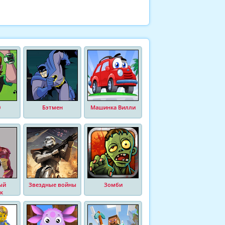
0
Бэтмен
Машинка Вилли
ый
Звездные войны
Зомби
к