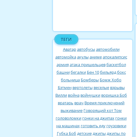
ТЕГИ
Аватар
автобусы
автомобили
автомойка
акулы
аниме
апокалипсис
армия
атака пришельцев
баскетбол
башни
бегалки
Бен 10
бильярд
бокс
больница
Бомберы
Бомж Хобо
Бэтмен
вертолеты
веселые
взрывы
Вилли
война
войнушки
воришка Боб
вратарь
врач
Время приключений
выживание
Говорящий кот Том
головоломки
гонки на джипах
гонки
на машинах
готовить еду
грузовики
Губка Боб
детские
джипы
джипы по