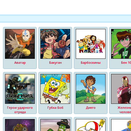
Аватар
Бакуган
Барбоскины
Бен 1
Герои ударного
Губка Боб
Диего
Железн
отряда
челове