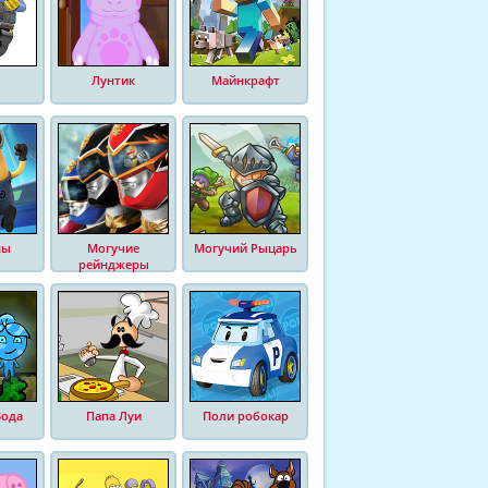
Лунтик
Майнкрафт
ны
Могучие
Могучий Рыцарь
рейнджеры
Вода
Папа Луи
Поли робокар