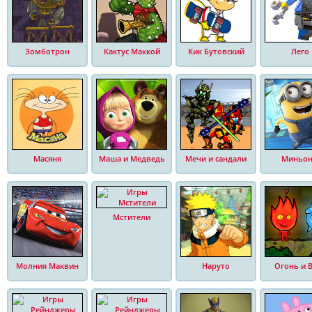
Зомботрон
Кактус Маккой
Кик Бутовский
Лего
Масяня
Маша и Медведь
Мечи и сандали
Миньо
Мстители
Молния Маквин
Наруто
Огонь и 