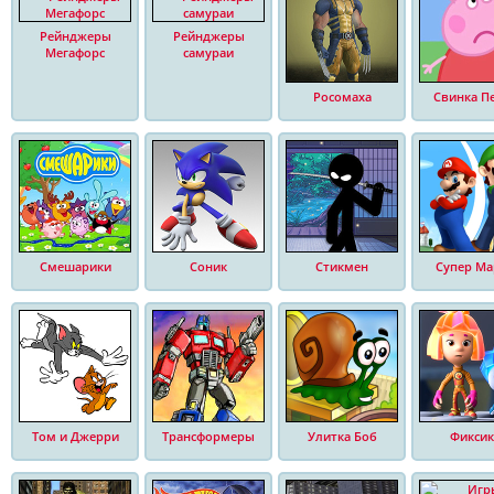
Рейнджеры
Рейнджеры
Мегафорс
самураи
Росомаха
Свинка П
Смешарики
Соник
Стикмен
Супер Ма
Том и Джерри
Трансформеры
Улитка Боб
Фиксик