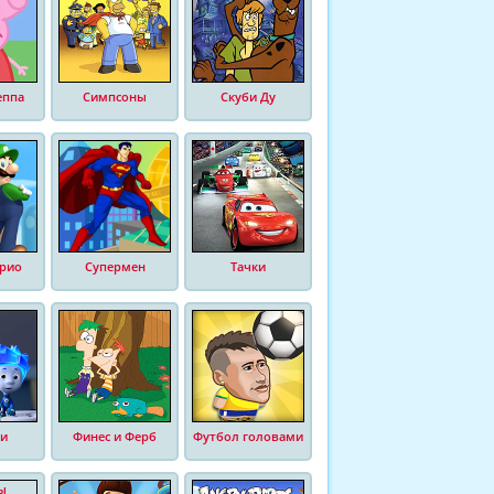
еппа
Симпсоны
Скуби Ду
рио
Супермен
Тачки
и
Финес и Ферб
Футбол головами