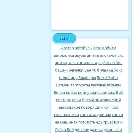
ТЕГИ
Аватар
автобусы
автомобили
автомойка
акулы
аниме
апокалипсис
армия
атака пришельцев
баскетбол
башни
бегалки
Бен 10
бильярд
бокс
больница
Бомберы
Бомж Хобо
Бэтмен
вертолеты
веселые
взрывы
Вилли
война
войнушки
воришка Боб
вратарь
врач
Время приключений
выживание
Говорящий кот Том
головоломки
гонки на джипах
гонки
на машинах
готовить еду
грузовики
Губка Боб
детские
джипы
джипы по