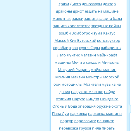
грязи
Диего
динозавры
доктор
драконы
дрифт
ездить на машине
животные
замки
защита
защита базы
защита королевства
звездные войны
зомби
Зомботрон
зума
Кактус
Маккой
Кик Бутовский
конструктор
корабли
кран
кухня Сары
лабиринты
Лего
Лунтик
магазин
майнкрафт
машины
Мечи и сандали
Миньоны
Могучий Рыцарь
мойка машин
Молния Маквин
монстры
морской
бой
мотоциклы
Мстители
музыка
на
двоих
на русском языке
найди
отличия
Наруто
ниндзя
Ниндзя го
Огонь и Вода
операция
оружие
охота
Папа Луи
парковка
парковка машины
паркур
паровозики
пенальти
перевозка грузов
пила
пираты