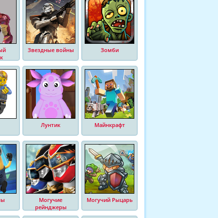
ый
Звездные войны
Зомби
к
Лунтик
Майнкрафт
ны
Могучие
Могучий Рыцарь
рейнджеры