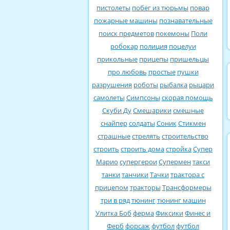
пистолеты
побег из тюрьмы
повар
пожарные машины
познавательные
поиск предметов
покемоны
Поли
робокар
полиция
поцелуи
прикольные
прицепы
пришельцы
про любовь
простые
пушки
разрушения
роботы
рыбалка
рыцари
самолеты
Симпсоны
скорая помощь
Скуби Ду
Смешарики
смешные
снайпер
солдаты
Соник
Стикмен
страшные
стрелять
строительство
строить
строить дома
стройка
Супер
Марио
супергерои
Супермен
такси
танки
танчики
Тачки
трактора с
прицепом
тракторы
Трансформеры
три в ряд
тюнинг
тюнинг машин
Улитка Боб
ферма
Фиксики
Финес и
Ферб
форсаж
футбол
футбол