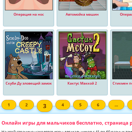
Операция на нос
Автомойка машин
Операц
Скуби Ду зловещий замок
Кактус Маккой 2
Стикмен п
1
2
3
4
5
6
...
Онлайн игры для мальчиков бесплатно, страница р
На этой странице находятся игры для мальчиков с 41 по 60 разных те