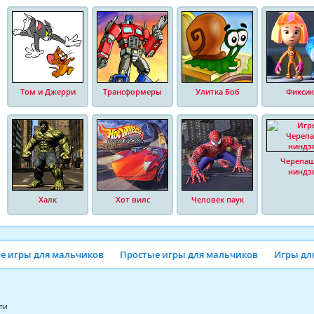
Том и Джерри
Трансформеры
Улитка Боб
Фиксик
Черепа
ниндз
Халк
Хот вилс
Человек паук
ие игры для мальчиков
Простые игры для мальчиков
Игры дл
ти