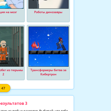
ия на мозг
Роботы динозавры
обег из тюрьмы
Трансформеры битва за
2
Кибертрон
47
езультатов 3
матик из любых разделов. Выбирай, что тебе