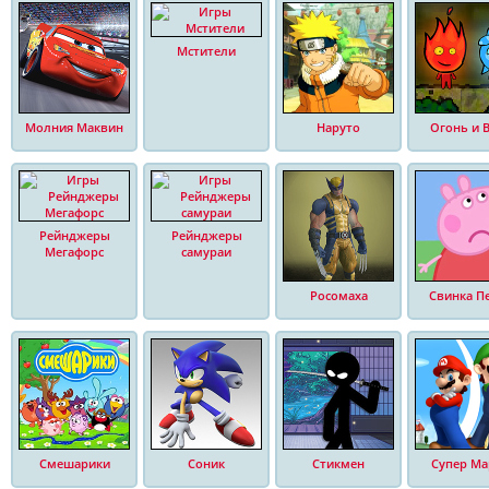
Мстители
Молния Маквин
Наруто
Огонь и 
Рейнджеры
Рейнджеры
Мегафорс
самураи
Росомаха
Свинка П
Смешарики
Соник
Стикмен
Супер Ма