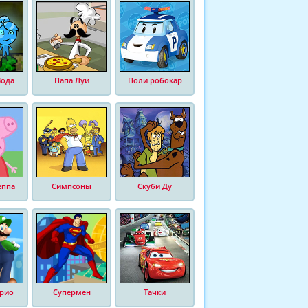
Вода
Папа Луи
Поли робокар
еппа
Симпсоны
Скуби Ду
рио
Супермен
Тачки