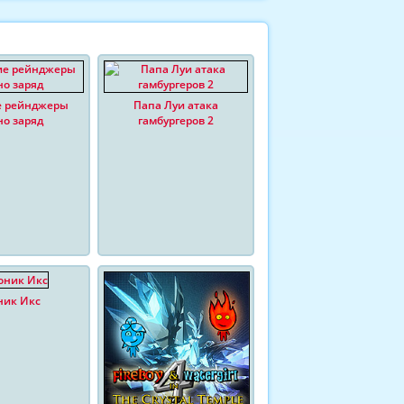
е рейнджеры
Папа Луи атака
о заряд
гамбургеров 2
ник Икс