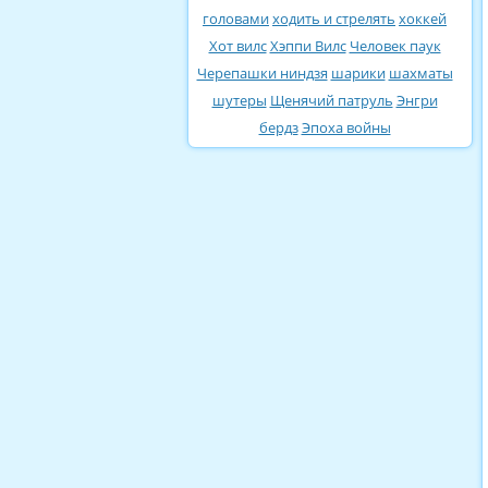
головами
ходить и стрелять
хоккей
Хот вилс
Хэппи Вилс
Человек паук
Черепашки ниндзя
шарики
шахматы
шутеры
Щенячий патруль
Энгри
бердз
Эпоха войны