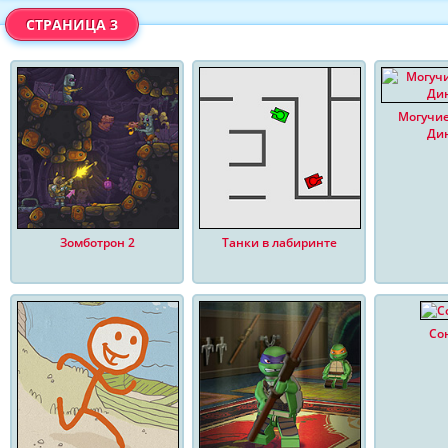
СТРАНИЦА 3
Могучи
Дин
Зомботрон 2
Танки в лабиринте
Со