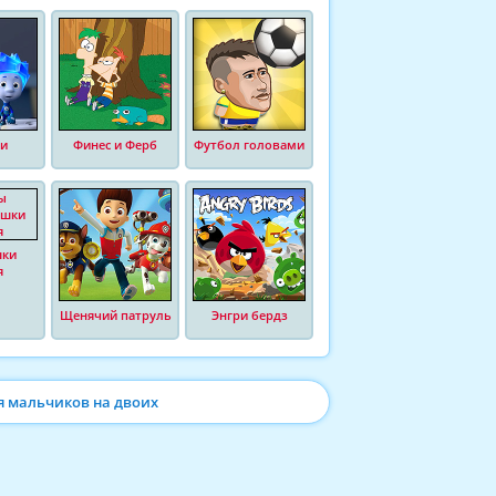
и
Финес и Ферб
Футбол головами
шки
я
Щенячий патруль
Энгри бердз
я мальчиков на двоих