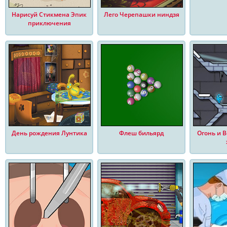
Нарисуй Стикмена Эпик
Лего Черепашки ниндзя
приключения
День рождения Лунтика
Флеш бильярд
Огонь и В