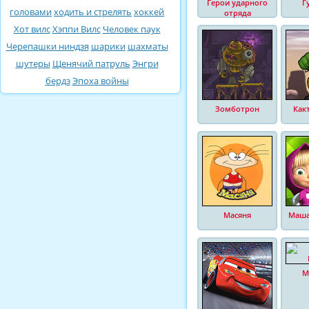
Герои ударного
Г
головами
ходить и стрелять
хоккей
отряда
Хот вилс
Хэппи Вилс
Человек паук
Черепашки ниндзя
шарики
шахматы
шутеры
Щенячий патруль
Энгри
бердз
Эпоха войны
Зомботрон
Как
Масяня
Маша
М