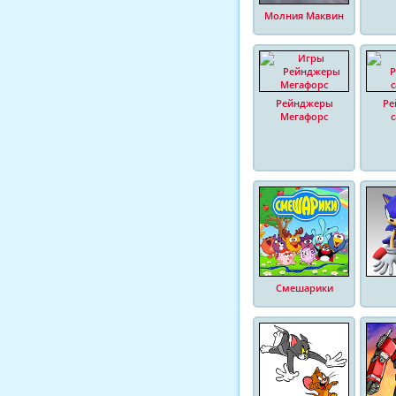
Молния Маквин
Рейнджеры
Ре
Мегафорс
Смешарики