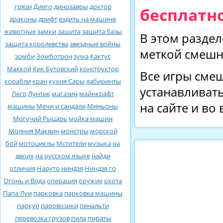
грязи
Диего
динозавры
доктор
бесплатно
драконы
дрифт
ездить на машине
животные
замки
защита
защита базы
В этом раздел
защита королевства
звездные войны
меткой смешн
зомби
Зомботрон
зума
Кактус
Маккой
Кик Бутовский
конструктор
Все игры смеш
корабли
кран
кухня Сары
лабиринты
устанавливать
Лего
Лунтик
магазин
майнкрафт
на сайте и во
машины
Мечи и сандали
Миньоны
Могучий Рыцарь
мойка машин
Молния Маквин
монстры
морской
бой
мотоциклы
Мстители
музыка
на
двоих
на русском языке
найди
отличия
Наруто
ниндзя
Ниндзя го
Огонь и Вода
операция
оружие
охота
Папа Луи
парковка
парковка машины
паркур
паровозики
пенальти
перевозка грузов
пила
пираты