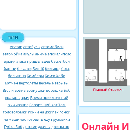
ТЕГИ
Аватар
автобусы
автомобили
автомойка
акулы
аниме
апокалипсис
армия
атака пришельцев
баскетбол
башни
бегалки
Бен 10
бильярд
бокс
больница
Бомберы
Бомж Хобо
Бэтмен
вертолеты
веселые
взрывы
Пьяный Стикмен
Вилли
война
войнушки
воришка Боб
вратарь
врач
Время приключений
выживание
Говорящий кот Том
головоломки
гонки на джипах
гонки
на машинах
готовить еду
грузовики
Онлайн И
Губка Боб
детские
джипы
джипы по