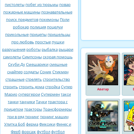
пистолеты
побег из тюрьмы
повар
пожарные машины
познавательные
поиск предметов
покемоны
Поли
робокар
полиция
поцелуи
прикольные
прицепы
пришельцы
про любовь
простые
пушки
разрушения
роботы
рыбалка
рыцари
самолеты
Симпсоны
скорая помощь
Скуби Ду
Смешарики
смешные
снайпер
солдаты
Соник
Стикмен
страшные
стрелять
строительство
строить
строить дома
стройка
Супер
Аватар
Марио
супергерои
Супермен
такси
танки
танчики
Тачки
трактора с
прицепом
тракторы
Трансформеры
три в ряд
тюнинг
тюнинг машин
Улитка Боб
ферма
Фиксики
Финес и
Ферб
форсаж
футбол
футбол