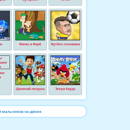
и
Финес и Ферб
Футбол головами
шки
я
Щенячий патруль
Энгри бердз
я мальчиков на двоих