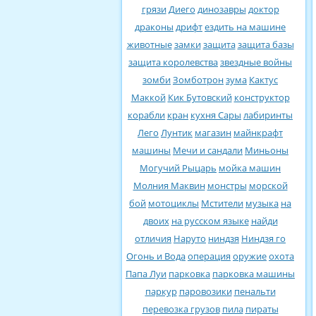
грязи
Диего
динозавры
доктор
драконы
дрифт
ездить на машине
животные
замки
защита
защита базы
защита королевства
звездные войны
зомби
Зомботрон
зума
Кактус
Маккой
Кик Бутовский
конструктор
корабли
кран
кухня Сары
лабиринты
Лего
Лунтик
магазин
майнкрафт
машины
Мечи и сандали
Миньоны
Могучий Рыцарь
мойка машин
Молния Маквин
монстры
морской
бой
мотоциклы
Мстители
музыка
на
двоих
на русском языке
найди
отличия
Наруто
ниндзя
Ниндзя го
Огонь и Вода
операция
оружие
охота
Папа Луи
парковка
парковка машины
паркур
паровозики
пенальти
перевозка грузов
пила
пираты