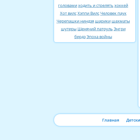
головами
ходить и стрелять
хоккей
Хот вилс
Хэппи Вилс
Человек паук
Черепашки ниндзя
шарики
шахматы
шутеры
Щенячий патруль
Энгри
бердз
Эпоха войны
Главная
Детск