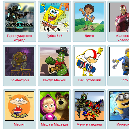
Герои ударного
Губка Боб
Диего
Железн
отряда
челове
Зомботрон
Кактус Маккой
Кик Бутовский
Лего
Масяня
Маша и Медведь
Мечи и сандали
Миньо