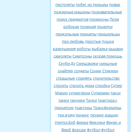
пистолеты
побег из тюрьмы
повар
пожарные машины
познавательные
поиск предметов
покемоны
Поли
робокар
полиция
поцелуи
прикольные
прицепы
пришельцы
про любовь
простые
пушки
разрушения
роботы
рыбалка
рыцари
самолеты
Симпсоны
скорая помощь
Скуби Ду
Смешарики
смешные
снайпер
солдаты
Соник
Стикмен
страшные
стрелять
строительство
строить
строить дома
стройка
Супер
Марио
супергерои
Супермен
такси
танки
танчики
Тачки
трактора с
прицепом
тракторы
Трансформеры
три в ряд
тюнинг
тюнинг машин
Улитка Боб
ферма
Фиксики
Финес и
Ферб
форсаж
футбол
футбол