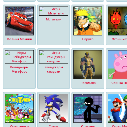
Мстители
Молния Маквин
Наруто
Огонь и 
Рейнджеры
Рейнджеры
Мегафорс
самураи
Росомаха
Свинка П
Смешарики
Соник
Стикмен
Супер Ма