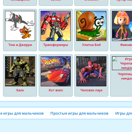
Том и Джерри
Трансформеры
Улитка Боб
Фиксик
Черепа
ниндз
Халк
Хот вилс
Человек паук
ие игры для мальчиков
Простые игры для мальчиков
Игры дл