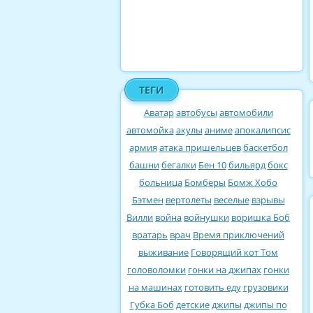
ТЕГИ
Аватар
автобусы
автомобили
автомойка
акулы
аниме
апокалипсис
армия
атака пришельцев
баскетбол
башни
бегалки
Бен 10
бильярд
бокс
больница
Бомберы
Бомж Хобо
Бэтмен
вертолеты
веселые
взрывы
Вилли
война
войнушки
воришка Боб
вратарь
врач
Время приключений
выживание
Говорящий кот Том
головоломки
гонки на джипах
гонки
на машинах
готовить еду
грузовики
Губка Боб
детские
джипы
джипы по