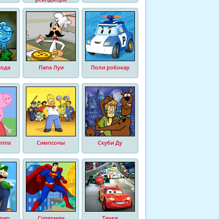
Вода
Папа Луи
Поли робокар
еппа
Симпсоны
Скуби Ду
рио
Супермен
Тачки