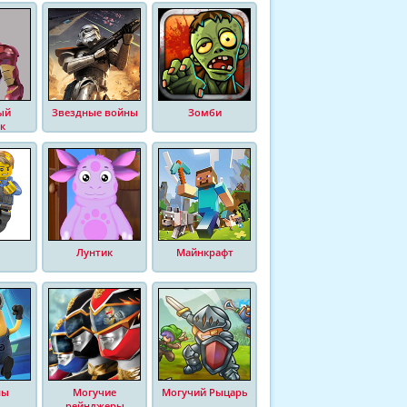
ый
Звездные войны
Зомби
к
Лунтик
Майнкрафт
ны
Могучие
Могучий Рыцарь
рейнджеры