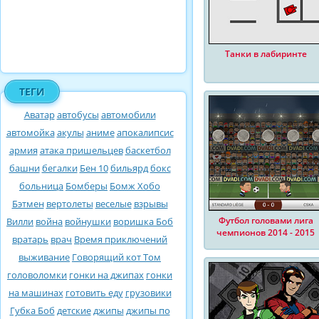
Танки в лабиринте
ТЕГИ
Аватар
автобусы
автомобили
автомойка
акулы
аниме
апокалипсис
армия
атака пришельцев
баскетбол
башни
бегалки
Бен 10
бильярд
бокс
больница
Бомберы
Бомж Хобо
Бэтмен
вертолеты
веселые
взрывы
Футбол головами лига
Вилли
война
войнушки
воришка Боб
чемпионов 2014 - 2015
вратарь
врач
Время приключений
выживание
Говорящий кот Том
головоломки
гонки на джипах
гонки
на машинах
готовить еду
грузовики
Губка Боб
детские
джипы
джипы по