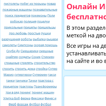
Онлайн И
пистолеты
побег из тюрьмы
повар
пожарные машины
познавательные
бесплатно
поиск предметов
покемоны
Поли
робокар
полиция
поцелуи
В этом раздел
прикольные
прицепы
пришельцы
про любовь
простые
пушки
меткой на дво
разрушения
роботы
рыбалка
рыцари
Все игры на д
самолеты
Симпсоны
скорая помощь
Скуби Ду
Смешарики
смешные
устанавливать
снайпер
солдаты
Соник
Стикмен
на сайте и во
страшные
стрелять
строительство
строить
строить дома
стройка
Супер
Марио
супергерои
Супермен
такси
танки
танчики
Тачки
трактора с
прицепом
тракторы
Трансформеры
три в ряд
тюнинг
тюнинг машин
Улитка Боб
ферма
Фиксики
Финес и
Ферб
форсаж
футбол
футбол