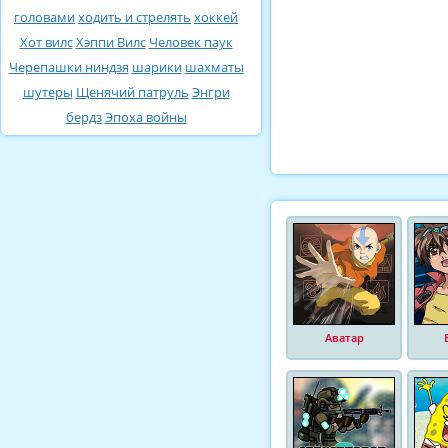
головами
ходить и стрелять
хоккей
Хот вилс
Хэппи Вилс
Человек паук
Черепашки ниндзя
шарики
шахматы
шутеры
Щенячий патруль
Энгри
бердз
Эпоха войны
Аватар