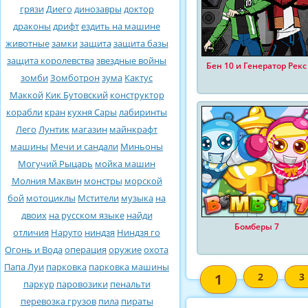
грязи
Диего
динозавры
доктор
драконы
дрифт
ездить на машине
животные
замки
защита
защита базы
защита королевства
звездные войны
Бен 10 и Генератор Рекс
зомби
Зомботрон
зума
Кактус
Маккой
Кик Бутовский
конструктор
корабли
кран
кухня Сары
лабиринты
Лего
Лунтик
магазин
майнкрафт
машины
Мечи и сандали
Миньоны
Могучий Рыцарь
мойка машин
Молния Маквин
монстры
морской
бой
мотоциклы
Мстители
музыка
на
двоих
на русском языке
найди
Бомберы 7
отличия
Наруто
ниндзя
Ниндзя го
Огонь и Вода
операция
оружие
охота
Папа Луи
парковка
парковка машины
1
2
3
паркур
паровозики
пенальти
перевозка грузов
пила
пираты