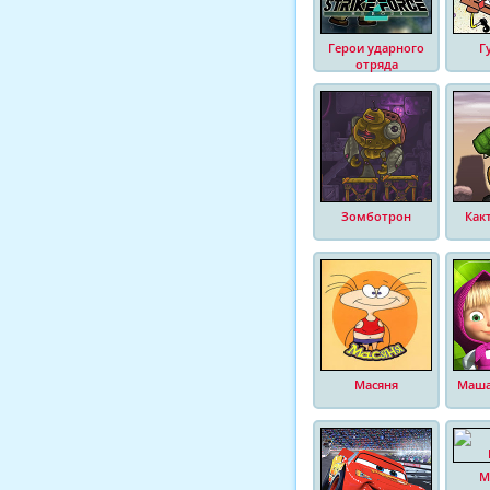
Герои ударного
Г
отряда
Зомботрон
Как
Масяня
Маша
М