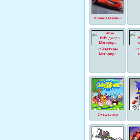
Молния Маквин
Рейнджеры
Ре
Мегафорс
Смешарики