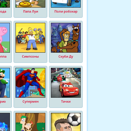
Вода
Папа Луи
Поли робокар
еппа
Симпсоны
Скуби Ду
рио
Супермен
Тачки