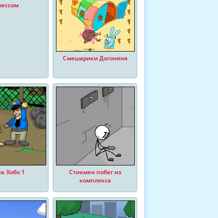
рессом
Смешарики Догоняня
ж Хобо 1
Стикмен побег из
комплекса