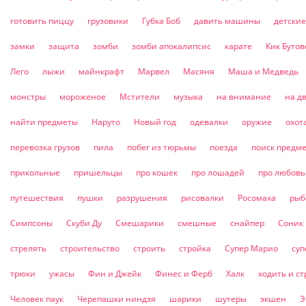
готовить пиццу
грузовики
Губка Боб
давить машины
детские
замки
защита
зомби
зомби апокалипсис
карате
Кик Бутов
Лего
лыжи
майнкрафт
Марвел
Масяня
Маша и Медведь
монстры
мороженое
Мстители
музыка
на внимание
на д
найти предметы
Наруто
Новый год
одевалки
оружие
охот
перевозка грузов
пила
побег из тюрьмы
поезда
поиск предм
прикольные
пришельцы
про кошек
про лошадей
про любовь
путешествия
пушки
разрушения
рисовалки
Росомаха
рыб
Симпсоны
Скуби Ду
Смешарики
смешные
снайпер
Соник
стрелять
строительство
строить
стройка
Супер Марио
суп
трюки
ужасы
Фин и Джейк
Финес и Ферб
Халк
ходить и ст
Человек паук
Черепашки ниндзя
шарики
шутеры
экшен
Э