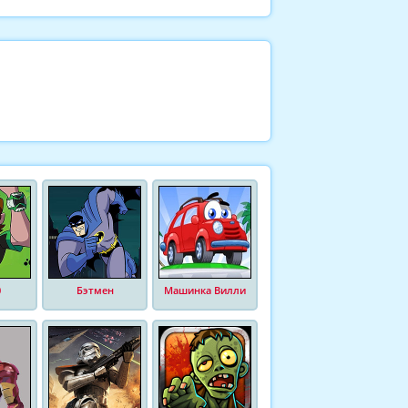
0
Бэтмен
Машинка Вилли