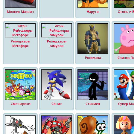
Молния Маквин
Наруто
Огонь и 
Рейнджеры
Рейнджеры
Мегафорс
самураи
Росомаха
Свинка П
Смешарики
Соник
Стикмен
Супер Ма