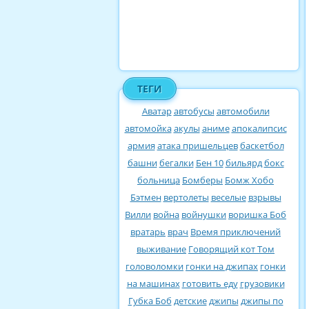
ТЕГИ
Аватар
автобусы
автомобили
автомойка
акулы
аниме
апокалипсис
армия
атака пришельцев
баскетбол
башни
бегалки
Бен 10
бильярд
бокс
больница
Бомберы
Бомж Хобо
Бэтмен
вертолеты
веселые
взрывы
Вилли
война
войнушки
воришка Боб
вратарь
врач
Время приключений
выживание
Говорящий кот Том
головоломки
гонки на джипах
гонки
на машинах
готовить еду
грузовики
Губка Боб
детские
джипы
джипы по