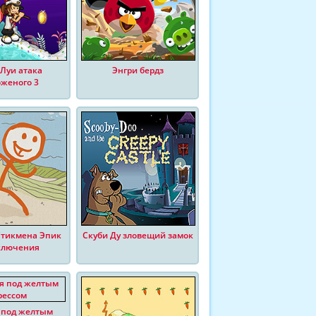
Луи атака
Энгри бердз
женого 3
Стикмена Эпик
Скуби Ду зловещий замок
ключения
 под желтым