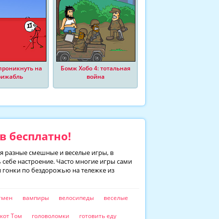
проникнуть на
Бомж Хобо 4: тотальная
рижабль
война
 бесплатно!
ся разные смешные и веселые игры, в
 себе настроение. Часто многие игры сами
и гонки по бездорожью на тележке из
тмен
вампиры
велосипеды
веселые
кот Том
головоломки
готовить еду