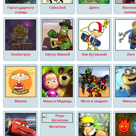
Герои ударного
Губка Боб
Диего
Железн
отряда
челове
Зомботрон
Кактус Маккой
Кик Бутовский
Лего
Масяня
Маша и Медведь
Мечи и сандали
Миньо
Мстители