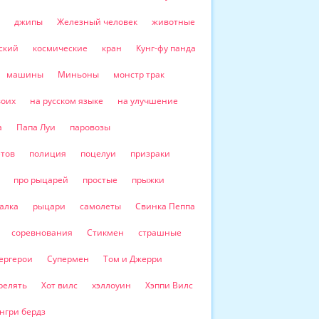
джипы
Железный человек
животные
ский
космические
кран
Кунг-фу панда
машины
Миньоны
монстр трак
воих
на русском языке
на улучшение
а
Папа Луи
паровозы
етов
полиция
поцелуи
призраки
про рыцарей
простые
прыжки
алка
рыцари
самолеты
Свинка Пеппа
соревнования
Стикмен
страшные
ергерои
Супермен
Том и Джерри
релять
Хот вилс
хэллоуин
Хэппи Вилс
нгри бердз