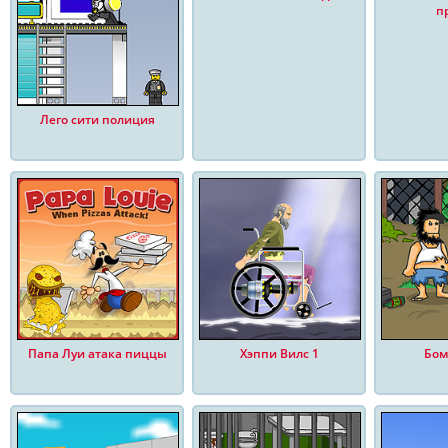
п
Лего сити полиция
Папа Луи атака пиццы
Хэппи Вилс 1
Бом