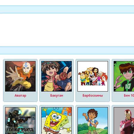
Аватар
Бакуган
Барбоскины
Бен 1