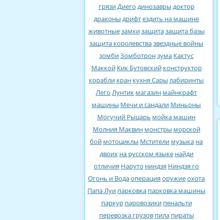
грязи
Диего
динозавры
доктор
драконы
дрифт
ездить на машине
животные
замки
защита
защита базы
защита королевства
звездные войны
зомби
Зомботрон
зума
Кактус
Маккой
Кик Бутовский
конструктор
корабли
кран
кухня Сары
лабиринты
Лего
Лунтик
магазин
майнкрафт
машины
Мечи и сандали
Миньоны
Могучий Рыцарь
мойка машин
Молния Маквин
монстры
морской
бой
мотоциклы
Мстители
музыка
на
двоих
на русском языке
найди
отличия
Наруто
ниндзя
Ниндзя го
Огонь и Вода
операция
оружие
охота
Папа Луи
парковка
парковка машины
паркур
паровозики
пенальти
перевозка грузов
пила
пираты