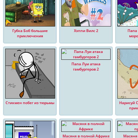
Губка Боб большие
Хэппи Вилс 2
Папа 
приключения
моро
Папа Луи атака
гамбургеров 2
Стикмен побег из тюрьмы
Нарисуй 
при
Масяня в полной Африке
Масяня