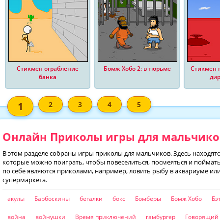
Стикмен ограбление
Бомж Хобо 2: в тюрьме
Стикмен 
банка
ди
1
2
3
4
5
Онлайн Приколы игры для мальчиков
В этом разделе собраны игры приколы для мальчиков. Здесь находят
которые можно поиграть, чтобы повеселиться, посмеяться и поймать
по себе являются приколами, например, ловить рыбу в аквариуме ил
супермаркета.
акулы
Барбоскины
бегалки
бокс
Бомберы
Бомж Хобо
Бэ
война
войнушки
Время приключений
гамбургер
Говорящий 