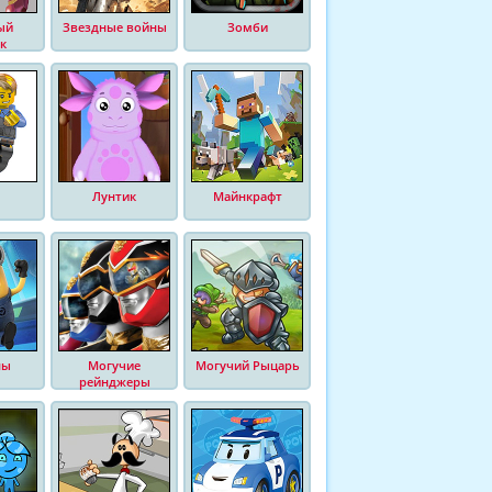
ый
Звездные войны
Зомби
к
Лунтик
Майнкрафт
ны
Могучие
Могучий Рыцарь
рейнджеры