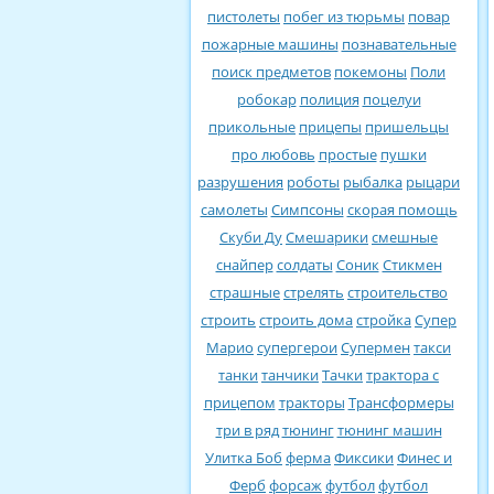
пистолеты
побег из тюрьмы
повар
пожарные машины
познавательные
поиск предметов
покемоны
Поли
робокар
полиция
поцелуи
прикольные
прицепы
пришельцы
про любовь
простые
пушки
разрушения
роботы
рыбалка
рыцари
самолеты
Симпсоны
скорая помощь
Скуби Ду
Смешарики
смешные
снайпер
солдаты
Соник
Стикмен
страшные
стрелять
строительство
строить
строить дома
стройка
Супер
Марио
супергерои
Супермен
такси
танки
танчики
Тачки
трактора с
прицепом
тракторы
Трансформеры
три в ряд
тюнинг
тюнинг машин
Улитка Боб
ферма
Фиксики
Финес и
Ферб
форсаж
футбол
футбол