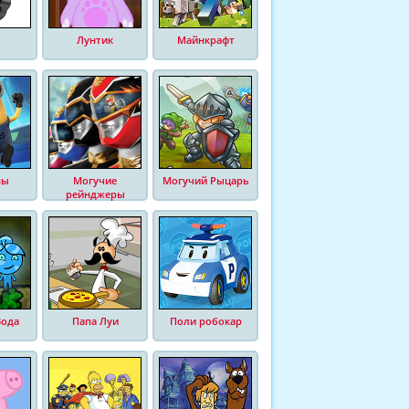
Лунтик
Майнкрафт
ны
Могучие
Могучий Рыцарь
рейнджеры
Вода
Папа Луи
Поли робокар