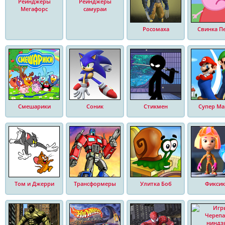
Рейнджеры
Рейнджеры
Мегафорс
самураи
Росомаха
Свинка П
Смешарики
Соник
Стикмен
Супер Ма
Том и Джерри
Трансформеры
Улитка Боб
Фиксик