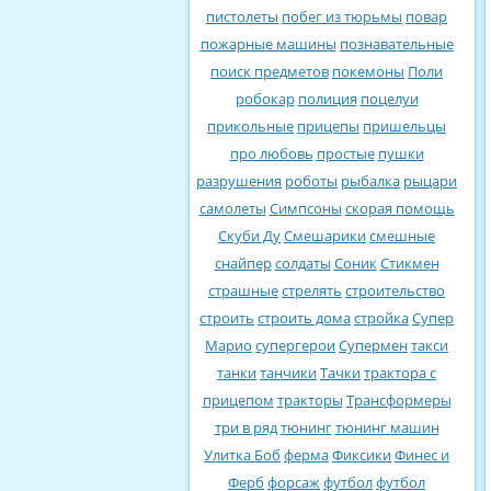
пистолеты
побег из тюрьмы
повар
пожарные машины
познавательные
поиск предметов
покемоны
Поли
робокар
полиция
поцелуи
прикольные
прицепы
пришельцы
про любовь
простые
пушки
разрушения
роботы
рыбалка
рыцари
самолеты
Симпсоны
скорая помощь
Скуби Ду
Смешарики
смешные
снайпер
солдаты
Соник
Стикмен
страшные
стрелять
строительство
строить
строить дома
стройка
Супер
Марио
супергерои
Супермен
такси
танки
танчики
Тачки
трактора с
прицепом
тракторы
Трансформеры
три в ряд
тюнинг
тюнинг машин
Улитка Боб
ферма
Фиксики
Финес и
Ферб
форсаж
футбол
футбол