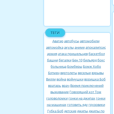
ТЕГИ
Аватар
автобусы
автомобили
автомойка
акулы
аниме
апокалипсис
армия
атака пришельцев
баскетбол
башни
бегалки
Бен 10
бильярд
бокс
больница
Бомберы
Бомж Хобо
Бэтмен
вертолеты
веселые
взрывы
Вилли
война
войнушки
воришка Боб
вратарь
врач
Время приключений
выживание
Говорящий кот Том
головоломки
гонки на джипах
гонки
на машинах
готовить еду
грузовики
Губка Боб
детские
джипы
джипы по