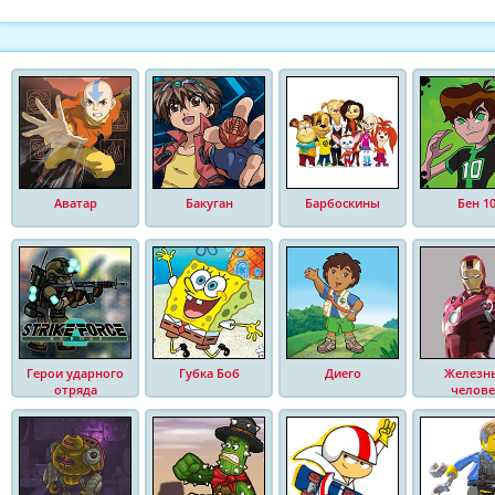
Аватар
Бакуган
Барбоскины
Бен 1
Герои ударного
Губка Боб
Диего
Железн
отряда
челове