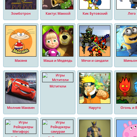
Зомботрон
Кактус Маккой
Кик Бутовский
Лего
Масяня
Маша и Медведь
Мечи и сандали
Миньо
Мстители
Молния Маквин
Наруто
Огонь и 