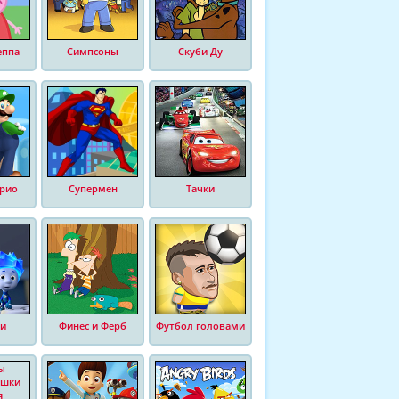
еппа
Симпсоны
Скуби Ду
рио
Супермен
Тачки
и
Финес и Ферб
Футбол головами