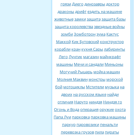
грязи
Диего
динозавры
доктор
драконы
дрифт
ездить на машине
животные
замки
защита
защита базы
защита королевства
звездные войны
зомби
Зомботрон
зума
Кактус
Маккой
Кик Бутовский
конструктор
корабли
кран
кухня Сары
лабиринты
Лего
Лунтик
магазин
майнкрафт
машины
Мечи и сандали
Миньоны
Могучий Рыцарь
мойка машин
Молния Маквин
монстры
морской
бой
мотоциклы
Мстители
музыка
на
двоих
на русском языке
найди
отличия
Наруто
ниндзя
Ниндзя го
Огонь и Вода
операция
оружие
охота
Папа Луи
парковка
парковка машины
паркур
паровозики
пенальти
перевозка грузов
пила
пираты