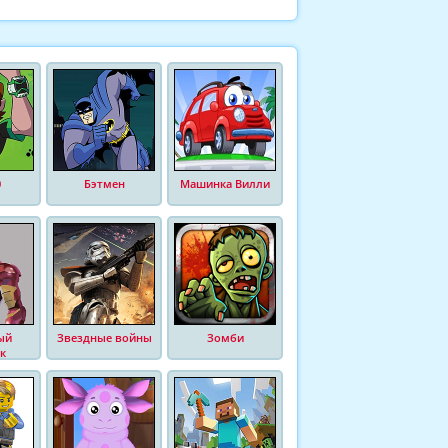
0
Бэтмен
Машинка Вилли
ый
Звездные войны
Зомби
к