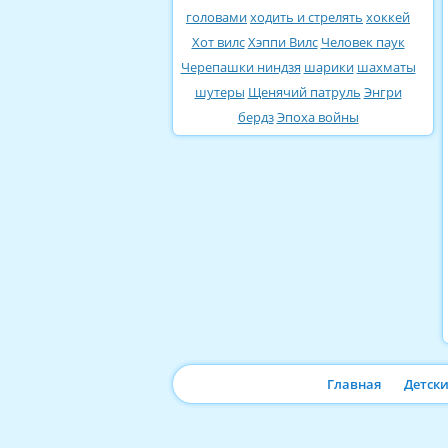
головами
ходить и стрелять
хоккей
Хот вилс
Хэппи Вилс
Человек паук
Черепашки ниндзя
шарики
шахматы
шутеры
Щенячий патруль
Энгри
бердз
Эпоха войны
Главная
Детск