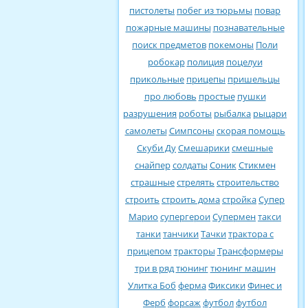
пистолеты
побег из тюрьмы
повар
пожарные машины
познавательные
поиск предметов
покемоны
Поли
робокар
полиция
поцелуи
прикольные
прицепы
пришельцы
про любовь
простые
пушки
разрушения
роботы
рыбалка
рыцари
самолеты
Симпсоны
скорая помощь
Скуби Ду
Смешарики
смешные
снайпер
солдаты
Соник
Стикмен
страшные
стрелять
строительство
строить
строить дома
стройка
Супер
Марио
супергерои
Супермен
такси
танки
танчики
Тачки
трактора с
прицепом
тракторы
Трансформеры
три в ряд
тюнинг
тюнинг машин
Улитка Боб
ферма
Фиксики
Финес и
Ферб
форсаж
футбол
футбол