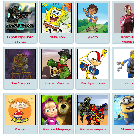
Герои ударного
Губка Боб
Диего
Железн
отряда
челове
Зомботрон
Кактус Маккой
Кик Бутовский
Лего
Масяня
Маша и Медведь
Мечи и сандали
Миньо