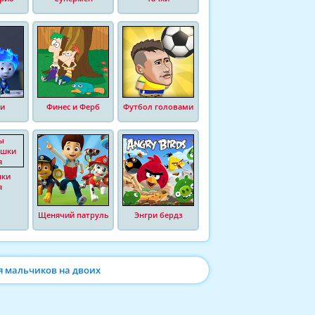
и
Финес и Ферб
Футбол головами
шки
я
Щенячий патруль
Энгри бердз
я мальчиков на двоих