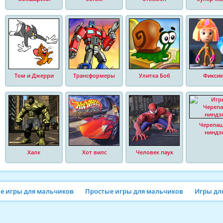
Том и Джерри
Трансформеры
Улитка Боб
Фиксик
Черепа
ниндз
Халк
Хот вилс
Человек паук
ие игры для мальчиков
Простые игры для мальчиков
Игры дл