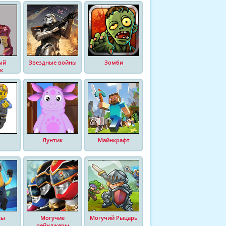
ый
Звездные войны
Зомби
к
Лунтик
Майнкрафт
ны
Могучие
Могучий Рыцарь
рейнджеры