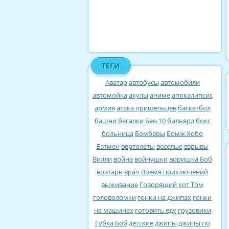
ТЕГИ
Аватар
автобусы
автомобили
автомойка
акулы
аниме
апокалипсис
армия
атака пришельцев
баскетбол
башни
бегалки
Бен 10
бильярд
бокс
больница
Бомберы
Бомж Хобо
Бэтмен
вертолеты
веселые
взрывы
Вилли
война
войнушки
воришка Боб
вратарь
врач
Время приключений
выживание
Говорящий кот Том
головоломки
гонки на джипах
гонки
на машинах
готовить еду
грузовики
Губка Боб
детские
джипы
джипы по