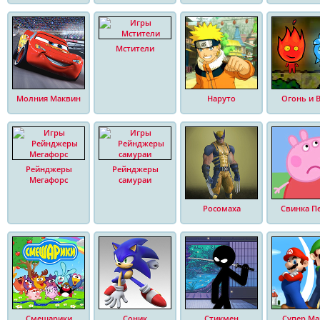
Мстители
Молния Маквин
Наруто
Огонь и 
Рейнджеры
Рейнджеры
Мегафорс
самураи
Росомаха
Свинка П
Смешарики
Соник
Стикмен
Супер Ма