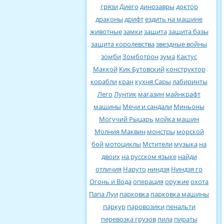
грязи
Диего
динозавры
доктор
драконы
дрифт
ездить на машине
животные
замки
защита
защита базы
защита королевства
звездные войны
зомби
Зомботрон
зума
Кактус
Маккой
Кик Бутовский
конструктор
корабли
кран
кухня Сары
лабиринты
Лего
Лунтик
магазин
майнкрафт
машины
Мечи и сандали
Миньоны
Могучий Рыцарь
мойка машин
Молния Маквин
монстры
морской
бой
мотоциклы
Мстители
музыка
на
двоих
на русском языке
найди
отличия
Наруто
ниндзя
Ниндзя го
Огонь и Вода
операция
оружие
охота
Папа Луи
парковка
парковка машины
паркур
паровозики
пенальти
перевозка грузов
пила
пираты