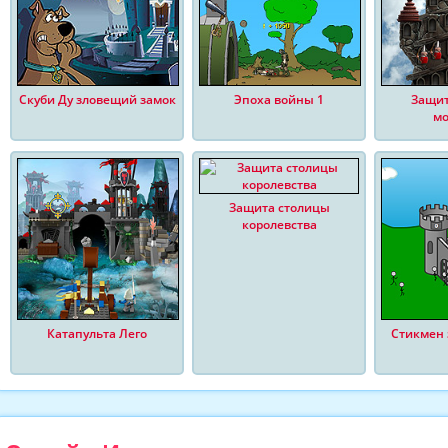
Скуби Ду зловещий замок
Эпоха войны 1
Защит
мо
Защита столицы
королевства
Катапульта Лего
Стикмен 