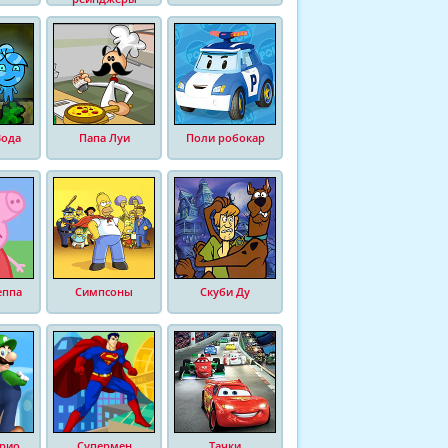
Вода
Папа Луи
Поли робокар
еппа
Симпсоны
Скуби Ду
рио
Супермен
Тачки